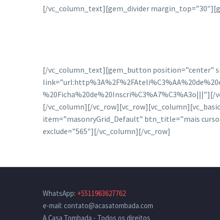
[/vc_column_text][gem_divider margin_top=”30″][g
[/vc_column_text][gem_button position=”center” s
link=”url:http%3A%2F%2FAteli%C3%AA%20de%2
%20Ficha%20de%20Inscri%C3%A7%C3%A3o|||”][/vc_col
[/vc_column][/vc_row][vc_row][vc_column][vc_bas
item=”masonryGrid_Default” btn_title=”mais curso
exclude=”565″][/vc_column][/vc_row]
WhatsApp:
+5511963627762
e-mail: contato@acasatombada.com
A Casa Tombada - Todos os direitos