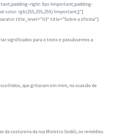
tant;padding-right: 0px !important;padding-
d-color: rgb(255,255,255) !important;}”]
ator title_level=”h3″ title=”Sobre a oficina”]
ar significados para o texto e passássemos a
 escolhidos, que gritaram em mim, na ocasião de
as da costureira da rua Ministro Godói, os remédios