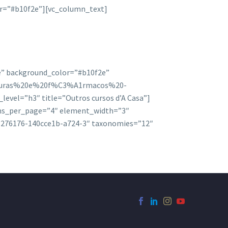
or=”#b10f2e”][vc_column_text]
e” background_color=”#b10f2e”
turas%20e%20f%C3%A1rmacos%20-
vel=”h3″ title=”Outros cursos d’A Casa”]
ems_per_page=”4″ element_width=”3″
73276176-140cce1b-a724-3″ taxonomies=”12″