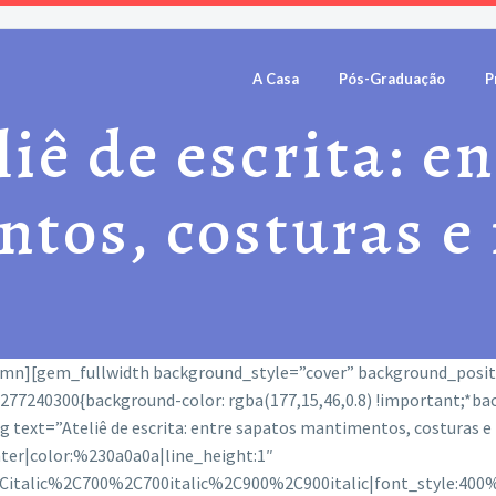
A Casa
Pós-Graduação
P
liê de escrita: e
tos, costuras e
umn][gem_fullwidth background_style=”cover” background_posi
7240300{background-color: rgba(177,15,46,0.8) !important;*back
text=”Ateliê de escrita: entre sapatos mantimentos, costuras e
nter|color:%230a0a0a|line_height:1″
2Citalic%2C700%2C700italic%2C900%2C900italic|font_style:4