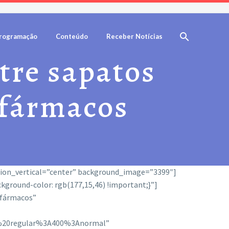
rogramação
Conteúdo
Receber Notícias
ntre sapatos
 fármacos
tion_vertical=”center” background_image=”3399″]
ground-color: rgb(177,15,46) !important;}”]
 fármacos”
00%20regular%3A400%3Anormal”