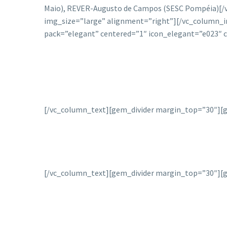
Maio), REVER-Augusto de Campos (SESC Pompéia)
[/
img_size=”large” alignment=”right”][/vc_column_
pack=”elegant” centered=”1″ icon_elegant=”e023″ 
[/vc_column_text][gem_divider margin_top=”30″][g
[/vc_column_text][gem_divider margin_top=”30″][g