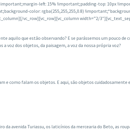
important;margin-left: 15% !important;padding-top: 10px !impor
t;background-color: rgba(255,255,255,0.8) !important;*backgroun
_column][/vc_row][vc_row][vc_column width=”2/3″][vc_text_separ
te aquilo que estão observando? E se parássemos um pouco de cri
a voz dos objetos, da paisagem, a voz da nossa própria voz?
alam e como falam os objetos. E aqui, são objetos cuidadosamente
 da avenida Turiassu, os laticínios da mercearia do Beto, as roup