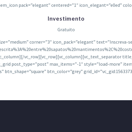
em_icon pack=”elegant” centered=”1″ icon_elegant=”e0ed” col
Investimento
Gratuito
ize=”medium” corner=”3″ icon_pack=”elegant” text=”Inscreva-s
0escrita%3A%20entre%20sapatos%20mantimentos%2C%20cos
umn][/vc_row][vc_row][vc_column][vc_text_separator title_le
ic_grid post_type=”post” max_items=”-1″ style=”load-more” it
s” btn_shape=”square” btn_color=”grey” grid_id=”vc_gid:15633