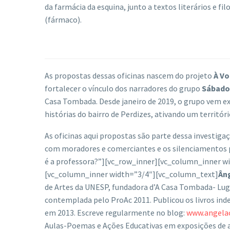
da farmácia da esquina, junto a textos literários e f
(fármaco).
As propostas dessas oficinas nascem do projeto
À Vo
fortalecer o vínculo dos narradores do grupo
Sábado
Casa Tombada. Desde janeiro de 2019, o grupo vem e
histórias do bairro de Perdizes, ativando um territór
As oficinas aqui propostas são parte dessa investig
com moradores e comerciantes e os silenciamentos pre
é a professora?”][vc_row_inner][vc_column_inner w
[vc_column_inner width=”3/4″][vc_column_text]
Ân
de Artes da UNESP, fundadora d’A Casa Tombada- Luga
contemplada pelo ProAc 2011. Publicou os livros inde
em 2013. Escreve regularmente no blog:
www.angela
Aulas-Poemas e Ações Educativas em exposições de ar