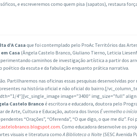
ilosóficos, e escreveremos como quem pisa (sapatos), restaura for
lta d’A Casa
que foi contemplado pelo ProAc Territórios das Artes
 em Casa
(Ângela Castelo Branco, Giuliano Tierno, Leticia Liesen
xperimentando caminhos de investigação artística a partir dos a
io poético da escuta e da fabulação enquanto prática narrativa.
ação. Partilharemos nas oficinas essas pesquisas desenvolvidas po
sentes na história oficial e não oficial do bairro.
[/vc_column_te
idth=”1/4″][vc_single_image image=”3400″ img_size=”full” ali
gela Castelo Branco
é e
scritora e educadora, doutora pelo Prog
r de Arte, Cultura e Educação, autora dos livros
É vermelho o iníci
pendentes “Orações”, “Oferenda”, “O que digo, o que me diz”. Foi 
castelobranco.blogspot.com
. Como educadora desenvolve os proje
tes visuais e literatura como
A Biblioteca a Noite
(SESC Avenida Pa