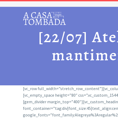
[22/07] Ate
mantimen
[vc_row full_width=”stretch_row_content”][vc_col
[vc_empty_space height=”80″ css=”.vc_custom_154427
[gem_divider margin_top=”400″][vc_custom_heading 
font_container=”tag:div|font_size:45|text_align:ce
google_fonts=”font_family:Alegreya%3Aregular%