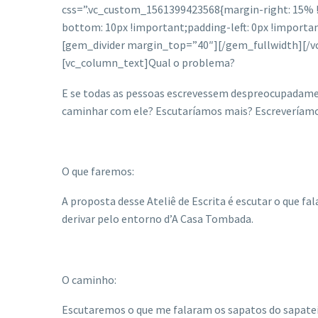
css=”.vc_custom_1561399423568{margin-right: 15% !
bottom: 10px !important;padding-left: 0px !importan
[gem_divider margin_top=”40″][/gem_fullwidth][/vc
[vc_column_text]
Qual o problema?
E se todas as pessoas escrevessem despreocupadamen
caminhar com ele? Escutaríamos mais? Escreveríamos 
O que faremos:
A proposta desse Ateliê de Escrita é escutar o que f
derivar pelo entorno d’A Casa Tombada.
O caminho:
Escutaremos o que me falaram os sapatos do sapateiro