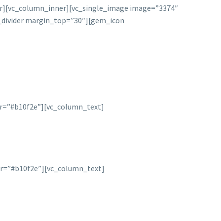
er][vc_column_inner][vc_single_image image=”3374″
_divider margin_top=”30″][gem_icon
or=”#b10f2e”][vc_column_text]
or=”#b10f2e”][vc_column_text]