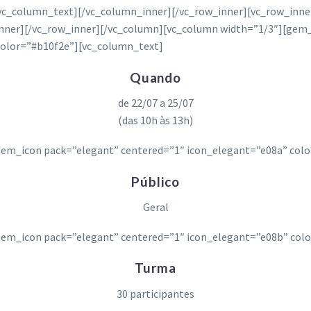
vc_column_text][/vc_column_inner][/vc_row_inner][vc_row_inn
inner][/vc_row_inner][/vc_column][vc_column width=”1/3″][gem
color=”#b10f2e”][vc_column_text]
Quando
de 22/07 a 25/07
(das 10h às 13h)
em_icon pack=”elegant” centered=”1″ icon_elegant=”e08a” col
Público
Geral
em_icon pack=”elegant” centered=”1″ icon_elegant=”e08b” col
Turma
30 participantes