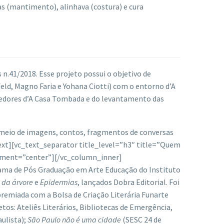
ças (mantimento), alinhava (costura) e cura
 n.41/2018. Esse projeto possui o objetivo de
feld, Magno Faria e Yohana Ciotti) com o entorno d’A
rredores d’A Casa Tombada e do levantamento das
r meio de imagens, contos, fragmentos de conversas
xt][vc_text_separator title_level=”h3″ title=”Quem
gnment=”center”][/vc_column_inner]
rama de Pós Graduação em Arte Educação do Instituto
o da árvore
e
Epidermias
, lançados Dobra Editorial. Foi
premiada com a Bolsa de Criação Literária Funarte
tos: Ateliês Literários, Bibliotecas de Emergência,
ulista);
São Paulo não é uma cidade
(SESC 24 de