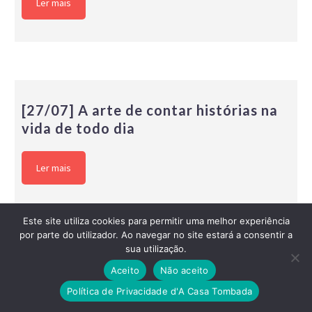
Ler mais
[27/07] A arte de contar histórias na
vida de todo dia
Ler mais
Este site utiliza cookies para permitir uma melhor experiência
por parte do utilizador. Ao navegar no site estará a consentir a
sua utilização.
Aceito
Não aceito
[04/06] Ateliê de Voz: espaço para
Política de Privacidade d'A Casa Tombada
escutar, respirar e encontrar a voz