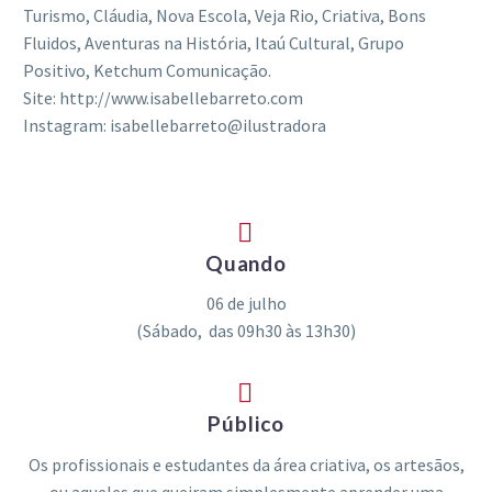
Turismo, Cláudia, Nova Escola, Veja Rio, Criativa, Bons
Fluidos, Aventuras na História, Itaú Cultural, Grupo
Positivo, Ketchum Comunicação.
Site: http://www.isabellebarreto.com
Instagram: isabellebarreto@ilustradora


Quando
06 de julho
(Sábado, das 09h30 às 13h30)


Público
Os profissionais e estudantes da área criativa, os artesãos,
ou aqueles que queiram simplesmente aprender uma