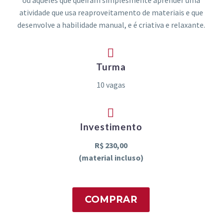
atividade que usa reaproveitamento de materiais e que
desenvolve a habilidade manual, e é criativa e relaxante.


Turma
10 vagas


Investimento
R$ 230,00
(material incluso)
COMPRAR