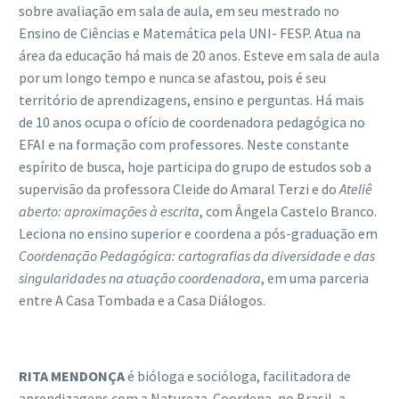
sobre avaliação em sala de aula, em seu mestrado no
Ensino de Ciências e Matemática pela UNI- FESP. Atua na
área da educação há mais de 20 anos. Esteve em sala de aula
por um longo tempo e nunca se afastou, pois é seu
território de aprendizagens, ensino e perguntas. Há mais
de 10 anos ocupa o ofício de coordenadora pedagógica no
EFAI e na formação com professores. Neste constante
espírito de busca, hoje participa do grupo de estudos sob a
supervisão da professora Cleide do Amaral Terzi e do
Ateliê
aberto: aproximaçõ
es
à
escrita
, com Ângela Castelo Branco.
Leciona no ensino superior e coordena a pós-graduação em
Coordena
ção Pedag
ó
gica: cartografias da diversidade e das
singularidades na atuação coordenadora
, em uma parceria
entre A Casa Tombada e a Casa Diálogos.
RITA MENDON
Ç
A
é bióloga e socióloga, facilitadora de
aprendizagens com a Natureza. Coordena, no Brasil, a