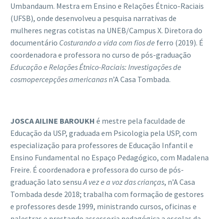
Umbandaum. Mestra em Ensino e Relações Étnico-Raciais
(UFSB), onde desenvolveu a pesquisa narrativas de
mulheres negras cotistas na UNEB/Campus X. Diretora do
documentário
Costurando a vida com fios de
ferro (2019). É
coordenadora e professora no curso de pós-graduação
Educação e Relaçõ
es É
tnico-Raciais: Investigaçõ
es de
cosmopercep
ções americanas
n’A Casa Tombada.
JOSCA AILINE BAROUKH
é mestre pela faculdade de
Educação da USP, graduada em Psicologia pela USP, com
especialização para professores de Educação Infantil e
Ensino Fundamental no Espaço Pedagógico, com Madalena
Freire. É coordenadora e professora do curso de pós-
graduação lato sensu
A vez e a voz das crian
ças
, n’A Casa
Tombada desde 2018; trabalha com formação de gestores
e professores desde 1999, ministrando cursos, oficinas e
palestras e prestando assessoria pedagógica a escolas da