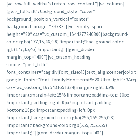
[vc_row full_width=”stretch_row_content”][vc_column]
[gem_fullwidth background_style=”cover”
background_position_vertical=”center”
background_image=”33733″][vc_empty_space
height=”80″ css=”.vc_custom_1544277240300{background-
color: rgba(177,15,46,0.8) !important;*background-color:
rgb(177,15,46) !important;}”][gem_divider
margin_top=”400″][vc_custom_heading
source=”post_title”
font_container=”tag:div|font_size:45|text_align:center|colo
google_fonts=”font_family:Montserrat%20UltraLight%3Are
css=”.vc_custom_1675431651334{margin-right: 15%
!important;margin-left: 15% !important;padding-top: 10px
!important;padding-right: 0px !important;padding-
bottom: 10px !important;padding-left: 0px
!important;background-color: rgba(255,255,255,0.8)
!important;*background-color: rgb(255,255,255)
!important;}”][gem_divider margin_top=”40″]