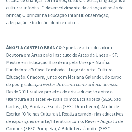
escuta de crianças: territórios, cultura e ética, Linguagens e
culturas infantis, O desenvolvimento da criança através do
brincar, O brincar na Educação Infantil: observação,
adequação e inclusão, dentre outros.
Â
NGELA CASTELO BRANCO
é poeta e arte educadora.
Doutora em Artes pelo Instituto de Artes da Unesp – SP.
Mestre em Educação Brasileira pela Unesp – Marília.
Fundadora d’A Casa Tombada – Lugar de Arte, Cultura,
Educação. Criadora, junto com Mariana Galender, do curso
de pós-graduação
Gestos de escrita como pr
á
tica de risco
.
Desde 2011 realiza projetos de arte-educação entre a
literatura e as artes vi- suais como: Escritoteca (SESC São
Carlos); (A) Bordar a Escrita (SESC Dom Pedro); Ateliê de
Escrita (Oficinas Culturais). Realiza curado- rias educativas
de exposições de arte/literatura como: Rever – Augusto de
Campos (SESC Pompeia); A Biblioteca à noite (SESC