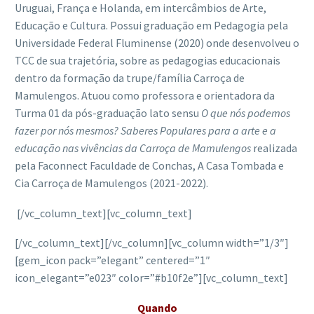
Uruguai, França e Holanda, em intercâmbios de Arte,
Educação e Cultura. Possui graduação em Pedagogia pela
Universidade Federal Fluminense (2020) onde desenvolveu o
TCC de sua trajetória, sobre as pedagogias educacionais
dentro da formação da trupe/família Carroça de
Mamulengos. Atuou como professora e orientadora da
Turma 01 da pós-graduação lato sensu
O que n
ó
s podemos
fazer por n
ó
s mesmos? Saberes Populares para a arte e a
educação nas viv
ê
ncias da Carro
ç
a de Mamulengos
realizada
pela Faconnect Faculdade de Conchas, A Casa Tombada e
Cia Carroça de Mamulengos (2021-2022).
[/vc_column_text][vc_column_text]
[/vc_column_text][/vc_column][vc_column width=”1/3″]
[gem_icon pack=”elegant” centered=”1″
icon_elegant=”e023″ color=”#b10f2e”][vc_column_text]
Quando