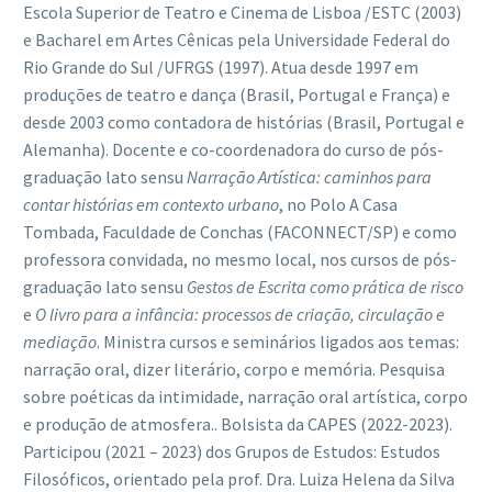
Escola Superior de Teatro e Cinema de Lisboa /ESTC (2003)
e Bacharel em Artes Cênicas pela Universidade Federal do
Rio Grande do Sul /UFRGS (1997). Atua desde 1997 em
produções de teatro e dança (Brasil, Portugal e França) e
desde 2003 como contadora de histórias (Brasil, Portugal e
Alemanha). Docente e co-coordenadora do curso de pós-
graduação lato sensu
Narra
ção Art
í
stica: caminhos para
contar hist
ó
rias em contexto urbano
, no Polo A Casa
Tombada, Faculdade de Conchas (FACONNECT/SP) e como
professora convidada, no mesmo local, nos cursos de pós-
graduação lato sensu
Gestos de Escrita como pr
á
tica de risco
e
O livro para a inf
â
ncia: processos de criação, circulaçã
o e
media
çã
o
. Ministra cursos e seminários ligados aos temas:
narração oral, dizer literário, corpo e memória. Pesquisa
sobre poéticas da intimidade, narração oral artística, corpo
e produção de atmosfera.. Bolsista da CAPES (2022-2023).
Participou (2021 – 2023) dos Grupos de Estudos: Estudos
Filosóficos, orientado pela prof. Dra. Luiza Helena da Silva