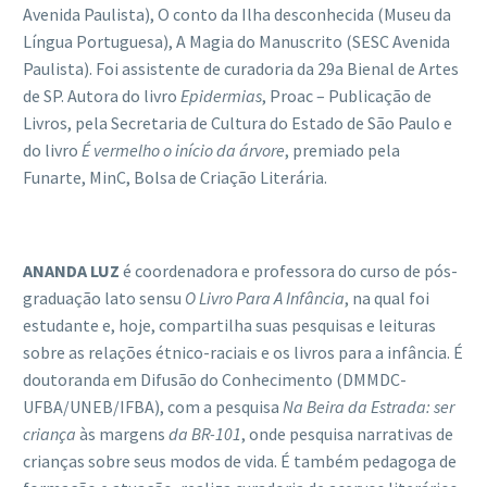
Avenida Paulista), O conto da Ilha desconhecida (Museu da
Língua Portuguesa), A Magia do Manuscrito (SESC Avenida
Paulista). Foi assistente de curadoria da 29a Bienal de Artes
de SP. Autora do livro
Epidermias
, Proac – Publicação de
Livros, pela Secretaria de Cultura do Estado de São Paulo e
do livro
É vermelho o in
í
cio da
á
rvore
, premiado pela
Funarte, MinC, Bolsa de Criação Literária.
ANANDA LUZ
é coordenadora e professora do curso de pós-
graduação lato sensu
O Livro Para A Inf
â
ncia
, na qual foi
estudante e, hoje, compartilha suas pesquisas e leituras
sobre as relações étnico-raciais e os livros para a infância. É
doutoranda em Difusão do Conhecimento (DMMDC-
UFBA/UNEB/IFBA), com a pesquisa
Na Beira da Estrada: ser
crian
ça
às margens
da BR-101
, onde pesquisa narrativas de
crianças sobre seus modos de vida. É também pedagoga de