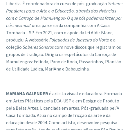
Liberta. É coordenadora do curso de pós-graduação
Saberes
Populares para a Arte e a Educação, atrav
é
s das viv
ê
ncias
com a Carro
ç
a de Mamulengos- O que n
ó
s podemos fazer por
n
ó
s mesmos
? uma parceria da companhia com A Casa
Tombada – SP. Em 2021, com o apoio da lei Aldir Blanc,
produziu: A webssérie
Folguedos de Juazeiro do Norte
e a
coleção
Saberes Sonoros
com nove discos que registram os
grupos de tradição. Dirigiu os espetáculos da Carroça de
Mamulengos: Felinda, Pano de Roda, Passarinhos, Plantão
de Utilidade Lúdica, MariAna e Babauzinha.
MARIANA GALENDER
é artista visual e educadora. Formada
em Artes Plásticas pela ECA-USP e em Design de Produto
pela Belas Artes. Licenciada em artes. Pós-graduada pel’A
Casa Tombada. Atua no campo de fricção da arte e da
educação desde 2004. Como artista, desenvolve pesquisa
com fotografia, tendo realizado exposições em São Paulo e