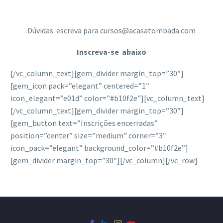
Dúvidas: escreva para cursos@acasatombada.com
Inscreva-se abaixo
[/vc_column_text][gem_divider margin_top=”30″]
[gem_icon pack=”elegant” centered=”1″
icon_elegant=”e01d” color=”#b10f2e”][vc_column_text]
[/vc_column_text][gem_divider margin_top=”30″]
[gem_button text=”Inscrições encerradas”
position=”center” size=”medium” corner=”3″
icon_pack=”elegant” background_color=”#b10f2e”]
[gem_divider margin_top=”30″][/vc_column][/vc_row]