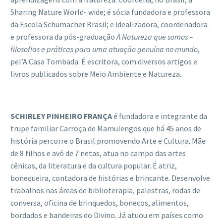
Sharing Nature World- wide; é sócia fundadora e professora
da Escola Schumacher Brasil; e idealizadora, coordenadora
e professora da pós-graduação
A Natureza que somos –
filosofias e pr
á
ticas para uma atuaçã
o genu
í
na no mundo
,
pel’A Casa Tombada. É escritora, com diversos artigos e
livros publicados sobre Meio Ambiente e Natureza.
SCHIRLEY PINHEIRO FRAN
Ç
A
é fundadora e integrante da
trupe familiar Carroça de Mamulengos que há 45 anos de
história percorre o Brasil promovendo Arte e Cultura. Mãe
de 8 filhos e avó de 7 netas, atua no campo das artes
cênicas, da literatura e da cultura popular. É atriz,
bonequeira, contadora de histórias e brincante. Desenvolve
trabalhos nas áreas de biblioterapia, palestras, rodas de
conversa, oficina de brinquedos, bonecos, alimentos,
bordados e bandeiras do Divino. Já atuou em países como