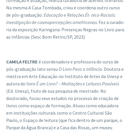
formação e atuação, realiza curadoria de acervos literários.
Na mesma A Casa Tombada, criou e coordena outro curso
de pós-graduação
: Educação e Relaçõ
es É
t- nico-Raciais:
investigação de cosmopercepções amefricanas
. Fez a curado-
ria da exposição Karingana: Presenças Negras no Livro para
as Infâncias (Sesc Bom Retiro/SP, 2023).
CAMILA FELTRE
é coordenadora e professora do curso de
pós-graduação lato sensu
O Livro Para a Inf
â
ncia
. Doutora e
mestra em Arte Educação no Instituto de Artes da Unesp e
autora do livro
É um Livro?
– Media
ções e Leituras Poss
í
veis
(Ed. Unesp), fruto de sua pesquisa de mestrado. No
doutorado, focou seus estudos no processo de criação de
livros como espaço de formação. Atuou como educadora
em instituições culturais como o Centro Cultural São
Paulo, o Espaço de leitura (que fica dentro de um parque, o
Parque da Água Branca) e a Casa das Rosas, um museu