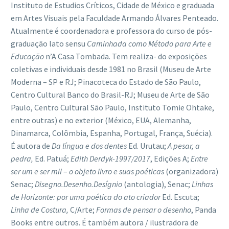
Instituto de Estudios Críticos, Cidade de México e graduada
em Artes Visuais pela Faculdade Armando Álvares Penteado.
Atualmente é coordenadora e professora do curso de pós-
graduação lato sensu
Caminhada como M
é
todo para Arte e
Educaçã
o
n’A Casa Tombada. Tem realiza- do exposições
coletivas e individuais desde 1981 no Brasil (Museu de Arte
Moderna – SP e RJ; Pinacoteca do Estado de São Paulo,
Centro Cultural Banco do Brasil-RJ; Museu de Arte de São
Paulo, Centro Cultural São Paulo, Instituto Tomie Ohtake,
entre outras) e no exterior (México, EUA, Alemanha,
Dinamarca, Colômbia, Espanha, Portugal, França, Suécia).
É autora de
Da l
í
ngua e dos dentes
Ed. Urutau;
A pesar, a
pedra,
Ed. Patuá;
Edith Derdyk-1997/2017
, Edições A;
Entre
ser um e ser mil
–
o objeto livro e suas po
é
ticas
(organizadora)
Senac;
Disegno.Desenho.Des
í
gnio
(antologia), Senac;
Linhas
de Horizonte: por uma po
é
tica do ato criador
Ed. Escuta;
Linha de Costura,
C/Arte;
Formas de pensar o desenho
, Panda
Books entre outros. É também autora / ilustradora de