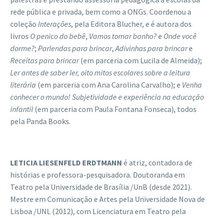
rede pública e privada, bem como a ONGs. Coordenou a
coleção
Intera
çõ
es
, pela Editora Blucher, e é autora dos
livros
O penico do beb
ê
,
Vamos tomar banho?
e
Onde voc
ê
dorme?
;
Parlendas para brincar
,
Adivinhas para brincar
e
Receitas para brincar
(em parceria com Lucila de Almeida);
Ler antes de saber ler, oito mitos escolares sobre a leitura
liter
á
ria
(em parceria com Ana Carolina Carvalho); e
Venha
conhecer o mundo! Subjetividade e experi
ê
ncia na educaçã
o
infantil
(em parceria com Paula Fontana Fonseca), todos
pela Panda Books.
LETICIA LIESENFELD ERDTMANN
é atriz, contadora de
histórias e professora-pesquisadora. Doutoranda em
Teatro pela Universidade de Brasília /UnB (desde 2021).
Mestre em Comunicação e Artes pela Universidade Nova de
Lisboa /UNL (2012), com Licenciatura em Teatro pela