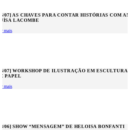
15/07] AS CHAVES PARA CONTAR HISTÓRIAS COM A
UÍSA LACOMBE
er mais
06/07] WORKSHOP DE ILUSTRAÇÃO EM ESCULTURA
E PAPEL
er mais
28/06] SHOW “MENSAGEM” DE HELOISA BONFANTI