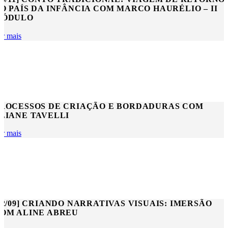
O PAÍS DA INFÂNCIA COM MARCO HAURÉLIO – II
MÓDULO
er mais
ROCESSOS DE CRIAÇÃO E BORDADURAS COM
LIANE TAVELLI
er mais
02/09] CRIANDO NARRATIVAS VISUAIS: IMERSÃO
OM ALINE ABREU