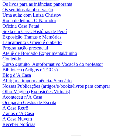
Os livos para as infâncias: panorama
Os sentidos da observação
Uma aula: com Luiza Christov
Roda de leitura: O Narrador
Oficina Casa Patuá
Sexta em Casa: Histórias de Peraí
Exposição Tramas e Memórias
Lançamento O meio é o aberto
Programação presencial
Ateliê de Bordado Experimental/Junho
Conteúdo
Curso gratuito- Autoformativo Vocação do professor
Biblioteca (Artigos e TCC’s)
Blog d’A Casa
Abrigar a impermanência- Semeário
Nossas Publicações (artigos/e-books/livros para compra)
Olho Mágico (Exposições Virtuais)
Aconteceu n’A Casa
Ocupação Gestos de Escrita
A Casa Retrô
7 anos d’A Casa
A Casa Nuvem
Receber Notícias