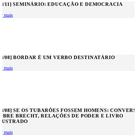
28/11] SEMINÁRIO: EDUCAÇÃO E DEMOCRACIA
er mais
03/08] BORDAR É UM VERBO DESTINATÁRIO
er mais
04/08] SE OS TUBARÕES FOSSEM HOMENS: CONVERS
OBRE BRECHT, RELAÇÕES DE PODER E LIVRO
LUSTRADO
er mais