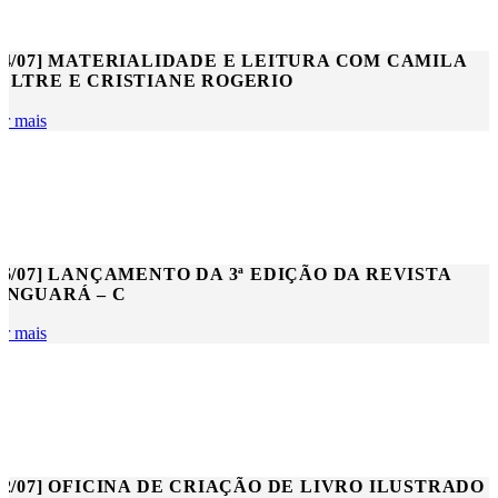
24/07] MATERIALIDADE E LEITURA COM CAMILA
ELTRE E CRISTIANE ROGERIO
er mais
26/07] LANÇAMENTO DA 3ª EDIÇÃO DA REVISTA
INGUARÁ – C
er mais
22/07] OFICINA DE CRIAÇÃO DE LIVRO ILUSTRADO 