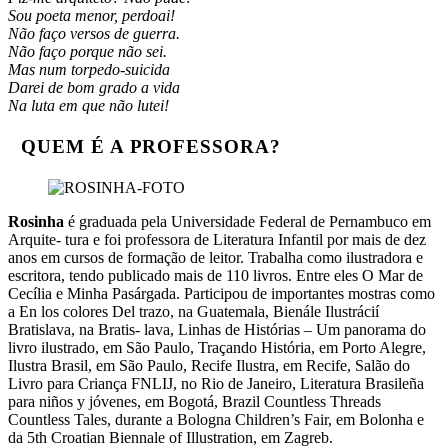
Sou poeta menor, perdoai!
Não faço versos de guerra.
Não faço porque não sei.
Mas num torpedo-suicida
Darei de bom grado a vida
Na luta em que não lutei!
QUEM É A PROFESSORA?
Rosinha
é graduada pela Universidade Federal de Pernambuco em
Arquite- tura e foi professora de Literatura Infantil por mais de dez
anos em cursos de formação de leitor. Trabalha como ilustradora e
escritora, tendo publicado mais de 110 livros. Entre eles O Mar de
Cecília e Minha Pasárgada. Participou de importantes mostras como
a En los colores Del trazo, na Guatemala, Bienále Ilustrácií
Bratislava, na Bratis- lava, Linhas de Histórias – Um panorama do
livro ilustrado, em São Paulo, Traçando História, em Porto Alegre,
Ilustra Brasil, em São Paulo, Recife Ilustra, em Recife, Salão do
Livro para Criança FNLIJ, no Rio de Janeiro, Literatura Brasileña
para niños y jóvenes, em Bogotá, Brazil Countless Threads
Countless Tales, durante a Bologna Children’s Fair, em Bolonha e
da 5th Croatian Biennale of Illustration, em Zagreb.