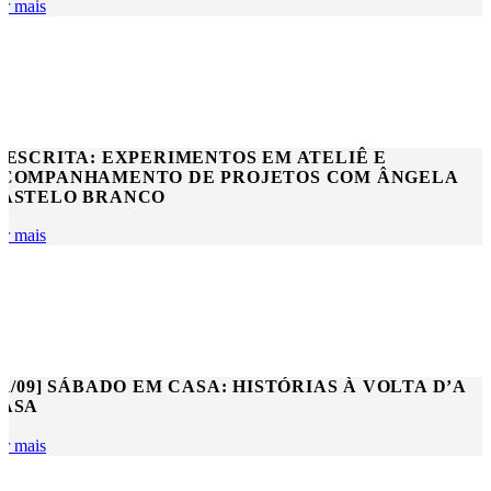
er mais
 ESCRITA: EXPERIMENTOS EM ATELIÊ E
COMPANHAMENTO DE PROJETOS COM ÂNGELA
ASTELO BRANCO
er mais
21/09] SÁBADO EM CASA: HISTÓRIAS À VOLTA D’A
ASA
er mais