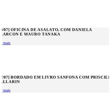
30/07] OFICINA DE ASALATO, COM DANIELA
LARCON E MAURO TANAKA
er mais
27/07] BORDADO EM LIVRO SANFONA COM PRISCIL
ALLARIN
er mais