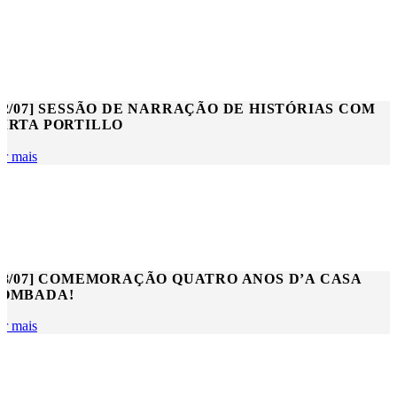
22/07] SESSÃO DE NARRAÇÃO DE HISTÓRIAS COM
IRTA PORTILLO
er mais
18/07] COMEMORAÇÃO QUATRO ANOS D’A CASA
OMBADA!
er mais