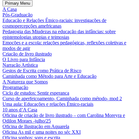
Primary Menu
A Casa
Pós-Graduação
Educação e Relações Étnico-raciais: investigações de
cosmopercepções amefricanas
Pedagogia das Miudezas na educação das infâncias: sobre
epistemologias utopias e teimosias
Emoções e a escola: relações pedagógicas, reflexões coletivas e
modos de agir
Criação de livro ilustrado
O Livro para Infância
Narração Artística
Gestos de Escrita como Prática de Risco
Caminhada como Método para Arte e Educação
A Natureza que Somos
Programação
Ciclo de estudos: Sentir esperança
Curso de aperfeiçoamento- Caminhada como método- mod 2
Uma aula: Educações e relações Étnico-raciais
10 anos d’A Casa
Oficina de criação de livro ilustrado – com Carolina Moreyra e
Odilon Moraes -julho/25
Oficina de Ilustração em Aquarela
Oficina As mil e uma noites no séc XXI
Oficina sonhos: sons e escrita