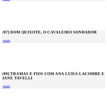
21/07] DOM QUIXOTE, O CAVALEIRO SONHADOR
er mais
18/09] TRAMAS E FIOS COM ANA LUÍSA LACOMBE E
LIANE TAVELLI
er mais