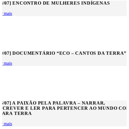
13/07] ENCONTRO DE MULHERES INDÍGENAS
er mais
19/07] DOCUMENTÁRIO “ECO – CANTOS DA TERRA”
er mais
15/07] A PAIXÃO PELA PALAVRA – NARRAR,
SCREVER E LER PARA PERTENCER AO MUNDO CO
IARA TERRA
er mais