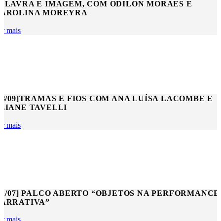
ALAVRA E IMAGEM, COM ODILON MORAES E
AROLINA MOREYRA
er mais
18/09]TRAMAS E FIOS COM ANA LUÍSA LACOMBE E
LIANE TAVELLI
er mais
21/07] PALCO ABERTO “OBJETOS NA PERFORMANCE
ARRATIVA”
er mais