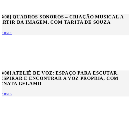
06/08] QUADROS SONOROS – CRIAÇÃO MUSICAL A
ARTIR DA IMAGEM, COM TARITA DE SOUZA
er mais
13/08] ATELIÊ DE VOZ: ESPAÇO PARA ESCUTAR,
ESPIRAR E ENCONTRAR A VOZ PRÓPRIA, COM
ENATA GELAMO
er mais