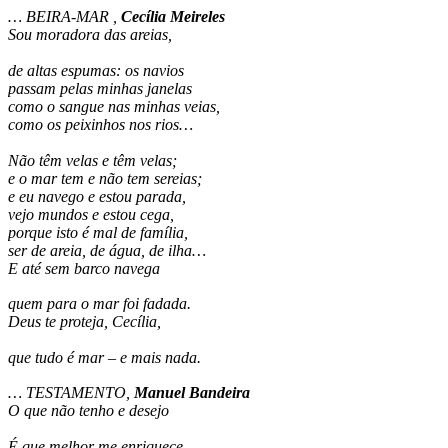
… BEIRA-MAR ,
Cecília Meireles
Sou moradora das areias,
de altas espumas: os navios
passam pelas minhas janelas
como o sangue nas minhas veias,
como os peixinhos nos rios…
Não têm velas e têm velas;
e o mar tem e não tem sereias;
e eu navego e estou parada,
vejo mundos e estou cega,
porque isto é mal de família,
ser de areia, de água, de ilha…
E até sem barco navega
quem para o mar foi fadada.
Deus te proteja, Cecília,
que tudo é mar – e mais nada.
… TESTAMENTO,
Manuel Bandeira
O que não tenho e desejo
É que melhor me enriquece.