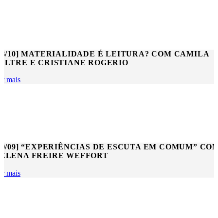
03/10] MATERIALIDADE É LEITURA? COM CAMILA
ELTRE E CRISTIANE ROGERIO
er mais
10/09] “EXPERIÊNCIAS DE ESCUTA EM COMUM” CO
ELENA FREIRE WEFFORT
er mais