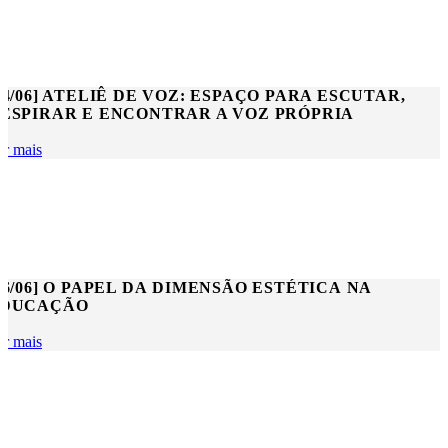
04/06] ATELIÊ DE VOZ: ESPAÇO PARA ESCUTAR,
ESPIRAR E ENCONTRAR A VOZ PRÓPRIA
er mais
06/06] O PAPEL DA DIMENSÃO ESTÉTICA NA
DUCAÇÃO
er mais