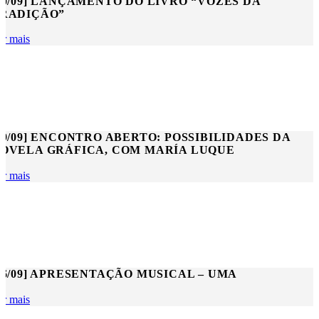
20/09] LANÇAMENTO DO LIVRO “VOZES DA
RADIÇÃO”
er mais
19/09] ENCONTRO ABERTO: POSSIBILIDADES DA
OVELA GRÁFICA, COM MARÍA LUQUE
er mais
06/09] APRESENTAÇÃO MUSICAL – UMA
er mais