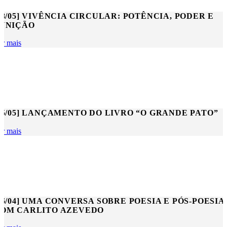
28/05] VIVÊNCIA CIRCULAR: POTÊNCIA, PODER E
UNIÇÃO
er mais
05/05] LANÇAMENTO DO LIVRO “O GRANDE PATO”
er mais
26/04] UMA CONVERSA SOBRE POESIA E PÓS-POESIA
OM CARLITO AZEVEDO