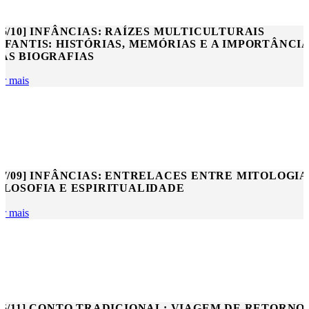
25/10] INFÂNCIAS: RAÍZES MULTICULTURAIS
NFANTIS: HISTÓRIAS, MEMÓRIAS E A IMPORTÂNCI
AS BIOGRAFIAS
er mais
27/09] INFÂNCIAS: ENTRELACES ENTRE MITOLOGIA
ILOSOFIA E ESPIRITUALIDADE
er mais
25/11] CONTO TRADICIONAL: VIAGEM DE RETORNO