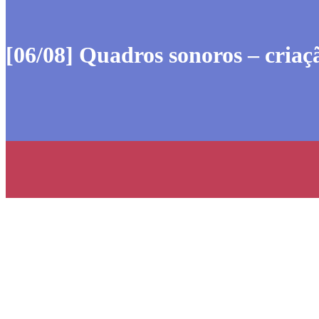
[06/08] Quadros sonoros – criaç