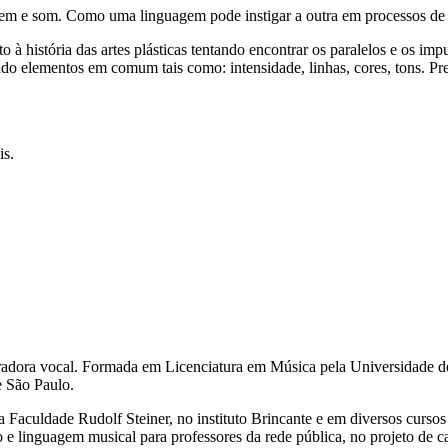
agem e som. Como uma linguagem pode instigar a outra em processos de 
to à história das artes plásticas tentando encontrar os paralelos e os i
ando elementos em comum tais como: intensidade, linhas, cores, tons. P
is.
paradora vocal. Formada em Licenciatura em Música pela Universidade d
e São Paulo.
Faculdade Rudolf Steiner, no instituto Brincante e em diversos cursos l
o e linguagem musical para professores da rede pública, no projeto de