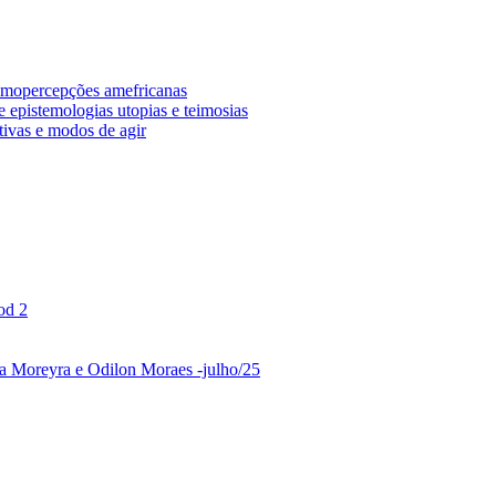
osmopercepções amefricanas
 epistemologias utopias e teimosias
tivas e modos de agir
od 2
ina Moreyra e Odilon Moraes -julho/25