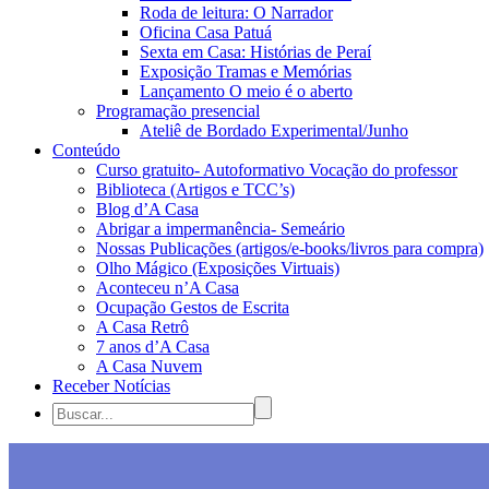
Roda de leitura: O Narrador
Oficina Casa Patuá
Sexta em Casa: Histórias de Peraí
Exposição Tramas e Memórias
Lançamento O meio é o aberto
Programação presencial
Ateliê de Bordado Experimental/Junho
Conteúdo
Curso gratuito- Autoformativo Vocação do professor
Biblioteca (Artigos e TCC’s)
Blog d’A Casa
Abrigar a impermanência- Semeário
Nossas Publicações (artigos/e-books/livros para compra)
Olho Mágico (Exposições Virtuais)
Aconteceu n’A Casa
Ocupação Gestos de Escrita
A Casa Retrô
7 anos d’A Casa
A Casa Nuvem
Receber Notícias