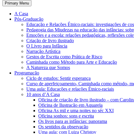
Primary Menu
A Casa
Pós-Graduação
Educação e Relações Étnico-raciais: investigações de c
Pedagogia das Miudezas na educação das infâncias: sobre
Emoções e a escola: relações pedagógicas, reflexões cole
Criação de livro ilustrado
O Livro para Infância
Narração Artística
Gestos de Escrita como Prática de Risco
Caminhada como Método para Arte e Educação
A Natureza que Somos
Programação
Ciclo de estudos: Sentir esperança
Curso de aperfeiçoamento- Caminhada como método- m
Uma aula: Educações e relações Étnico-raciais
10 anos d’A Casa
Oficina de criação de livro ilustrado – com Carol
Oficina de Ilustração em Aquarela
Oficina As mil e uma noites no séc XXI
Oficina sonhos: sons e escrita
Os livos para as infâncias: panorama
Os sentidos da observação
Uma aula: com Luiza Christov