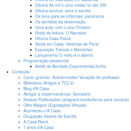
Oficina As mil e uma noites no séc XXI
Oficina sonhos: sons e escrita
Os livos para as infâncias: panorama
Os sentidos da observação
Uma aula: com Luiza Christov
Roda de leitura: O Narrador
Oficina Casa Patuá
Sexta em Casa: Histórias de Peraí
Exposição Tramas e Memórias
Lançamento O meio é o aberto
Programação presencial
Ateliê de Bordado Experimental/Junho
Conteúdo
Curso gratuito- Autoformativo Vocação do professor
Biblioteca (Artigos e TCC’s)
Blog d’A Casa
Abrigar a impermanência- Semeário
Nossas Publicações (artigos/e-books/livros para compra)
Olho Mágico (Exposições Virtuais)
Aconteceu n’A Casa
Ocupação Gestos de Escrita
A Casa Retrô
7 anos d’A Casa