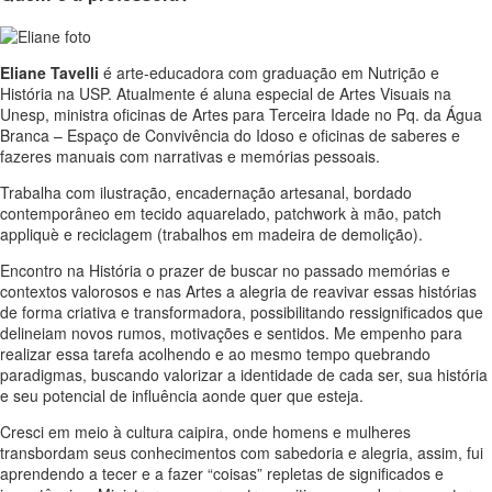
Eliane Tavelli
é arte-educadora com graduação em Nutrição e
História na USP. Atualmente é aluna especial de Artes Visuais na
Unesp, ministra oficinas de Artes para Terceira Idade no Pq. da Água
Branca – Espaço de Convivência do Idoso e oficinas de saberes e
fazeres manuais com narrativas e memórias pessoais.
Trabalha com ilustração, encadernação artesanal, bordado
contemporâneo em tecido aquarelado, patchwork à mão, patch
appliquè e reciclagem (trabalhos em madeira de demolição).
Encontro na História o prazer de buscar no passado memórias e
contextos valorosos e nas Artes a alegria de reavivar essas histórias
de forma criativa e transformadora, possibilitando ressignificados que
delineiam novos rumos, motivações e sentidos. Me empenho para
realizar essa tarefa acolhendo e ao mesmo tempo quebrando
paradigmas, buscando valorizar a identidade de cada ser, sua história
e seu potencial de influência aonde quer que esteja.
Cresci em meio à cultura caipira, onde homens e mulheres
transbordam seus conhecimentos com sabedoria e alegria, assim, fui
aprendendo a tecer e a fazer “coisas” repletas de significados e