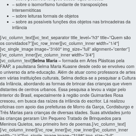
– sobre o isomorfismo fundante de transposíções
intersemióticas
– sobre leituras formais de objetos
– sobre as possíveis funções dos objetos nas brincadeiras da
infância
[/vc_column_text][vc_text_separator title_level=”h3″ title=”Quem são
os convidados?”][vc_row_inner][vc_column_inner width=”1/4″]
[vc_single_image image=”3160″ img_size=”full” alignment=”center”]
[/vc_column_inner][vc_column_inner width=”3/4″]
[vc_column_text]
Selma Maria –
formada em Artes Plásticas pela
FAAP, a paulistana Selma Maria Kuasne desde cedo se envolveu com
o universo da arte-educação. Além de atuar como professora de artes
em várias instituições culturais, Selma dedica-se a pesquisar a Cultura
da Infância, abordando as formas de brincar das crianças que vivem
distantes de centros urbanos. Essa pesquisa a levou a viajar pelo
interior do Brasil, especialmente à região onde Guimarães Rosa
cresceu, em busca das raízes da infância do escritor. Lá realizou
oficinas com apoio das prefeituras de Morro da Garça, Cordisburgo e
Três Marias para crianças de diversas idades. Suas atividades junto
às crianças geraram Um Pequeno Tratado de Brinquedos para
Meninos Quietos, seu primeiro livro de poemas.[/vc_column_text]
[/vc_column_inner][/vc_row_inner][vc_row_inner][vc_column_inner
width=”1/4″][vc_single_image image=”3198″ img_size=”full”