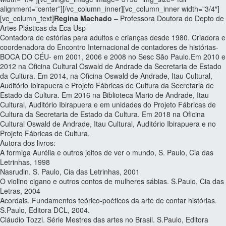
alignment=”center”][/vc_column_inner][vc_column_inner width=”3/4″]
[vc_column_text]
Regina Machado
– Professora Doutora do Depto de
Artes Plásticas da Eca Usp
Contadora de estórias para adultos e crianças desde 1980. Criadora e
coordenadora do Encontro Internacional de contadores de histórias-
BOCA DO CÉU- em 2001, 2006 e 2008 no Sesc São Paulo.Em 2010 e
2012 na Oficina Cultural Oswald de Andrade da Secretaria de Estado
da Cultura. Em 2014, na Oficina Oswald de Andrade, Itau Cultural,
Auditório Ibirapuera e Projeto Fábricas de Cultura da Secretaria de
Estado da Cultura. Em 2016 na Biblioteca Mario de Andrade, Itau
Cultural, Auditório Ibirapuera e em unidades do Projeto Fábricas de
Cultura da Secretaria de Estado da Cultura. Em 2018 na Oficina
Cultural Oswald de Andrade, Itau Cultural, Auditório Ibirapuera e no
Projeto Fábricas de Cultura.
Autora dos livros:
A formiga Aurélia e outros jeitos de ver o mundo, S. Paulo, Cia das
Letrinhas, 1998
Nasrudin. S. Paulo, Cia das Letrinhas, 2001
O violino cigano e outros contos de mulheres sábias. S.Paulo, Cia das
Letras, 2004
Acordais. Fundamentos teórico-poéticos da arte de contar histórias.
S.Paulo, Editora DCL, 2004.
Cláudio Tozzi. Série Mestres das artes no Brasil. S.Paulo, Editora