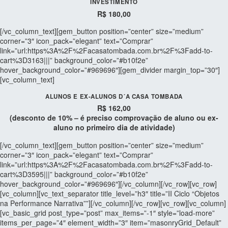
INVESTIMENTO
R$ 180,00
[/vc_column_text][gem_button position=”center” size=”medium”
corner=”3″ icon_pack=”elegant” text=”Comprar”
link=”url:https%3A%2F%2Facasatombada.com.br%2F%3Fadd-to-
cart%3D3163|||” background_color=”#b10f2e”
hover_background_color=”#969696″][gem_divider margin_top=”30″]
[vc_column_text]
ALUNOS E EX-ALUNOS D´A CASA TOMBADA
R$ 162,00
(desconto de 10% – é preciso comprovação de aluno ou ex-
aluno no primeiro dia de atividade)
[/vc_column_text][gem_button position=”center” size=”medium”
corner=”3″ icon_pack=”elegant” text=”Comprar”
link=”url:https%3A%2F%2Facasatombada.com.br%2F%3Fadd-to-
cart%3D3595|||” background_color=”#b10f2e”
hover_background_color=”#969696″][/vc_column][/vc_row][vc_row]
[vc_column][vc_text_separator title_level=”h3″ title=”II Ciclo “Objetos
na Performance Narrativa””][/vc_column][/vc_row][vc_row][vc_column]
[vc_basic_grid post_type=”post” max_items=”-1″ style=”load-more”
items_per_page=”4″ element_width=”3″ item=”masonryGrid_Default”