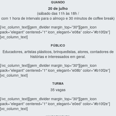
QUANDO
20 de julho
(sábado das 11h às 18h /
com 1 hora de intervalo para o almoço e 30 minutos de coffee break)
[/vc_column_text][gem_divider margin_top=”30″][gem_icon
pack=”elegant” centered=”1″ icon_elegant=”e08a” color=”#b10f2e”]
[vc_column_text]
PÚBLICO
Educadores, artistas plásticos, brinquedistas, atores, contadores de
histórias e interessados em geral.
[/vc_column_text][gem_divider margin_top=”30″][gem_icon
pack=”elegant” centered=”1″ icon_elegant=”e08b” color=”#b10f2e”]
[vc_column_text]
TURMA
35 vagas
[/vc_column_text][gem_divider margin_top=”30″][gem_icon
pack=”elegant” centered=”1″ icon_elegant=”e0ed” color=”#b10f2e”]
[vc_column_text]