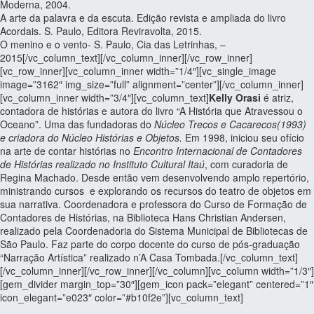
Moderna, 2004.
A arte da palavra e da escuta. Edição revista e ampliada do livro
Acordais. S. Paulo, Editora Reviravolta, 2015.
O menino e o vento- S. Paulo, Cia das Letrinhas, –
2015[/vc_column_text][/vc_column_inner][/vc_row_inner]
[vc_row_inner][vc_column_inner width=”1/4″][vc_single_image
image=”3162″ img_size=”full” alignment=”center”][/vc_column_inner]
[vc_column_inner width=”3/4″][vc_column_text]
Kelly Orasi
é atriz,
contadora de histórias e autora do livro “A História que Atravessou o
Oceano”. Uma das fundadoras do
Núcleo Trecos e Cacarecos(1993)
e criadora do Núcleo Histórias e Objetos.
Em 1998, iniciou seu ofício
na arte de contar histórias no
Encontro Internacional de Contadores
de Histórias realizado no Instituto Cultural Itaú
, com curadoria de
Regina Machado. Desde então vem desenvolvendo amplo repertório,
ministrando cursos e explorando os recursos do teatro de objetos em
sua narrativa. Coordenadora e professora do Curso de Formação de
Contadores de Histórias, na Biblioteca Hans Christian Andersen,
realizado pela Coordenadoria do Sistema Municipal de Bibliotecas de
São Paulo. Faz parte do corpo docente do curso de pós-graduação
“Narração Artística” realizado n’A Casa Tombada.[/vc_column_text]
[/vc_column_inner][/vc_row_inner][/vc_column][vc_column width=”1/3″]
[gem_divider margin_top=”30″][gem_icon pack=”elegant” centered=”1″
icon_elegant=”e023″ color=”#b10f2e”][vc_column_text]