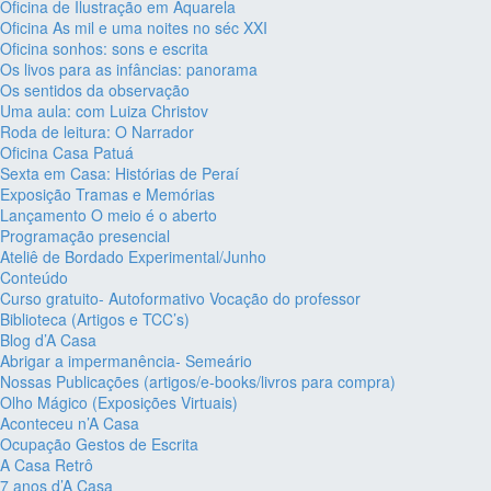
Oficina de Ilustração em Aquarela
Oficina As mil e uma noites no séc XXI
Oficina sonhos: sons e escrita
Os livos para as infâncias: panorama
Os sentidos da observação
Uma aula: com Luiza Christov
Roda de leitura: O Narrador
Oficina Casa Patuá
Sexta em Casa: Histórias de Peraí
Exposição Tramas e Memórias
Lançamento O meio é o aberto
Programação presencial
Ateliê de Bordado Experimental/Junho
Conteúdo
Curso gratuito- Autoformativo Vocação do professor
Biblioteca (Artigos e TCC’s)
Blog d’A Casa
Abrigar a impermanência- Semeário
Nossas Publicações (artigos/e-books/livros para compra)
Olho Mágico (Exposições Virtuais)
Aconteceu n’A Casa
Ocupação Gestos de Escrita
A Casa Retrô
7 anos d’A Casa