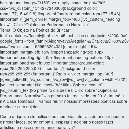
background_image=”3153″][vc_empty_space height=”80″
css=”.vc_custom_1544277240300{background-color:
rgba(177,15,46,0.8) !important;*background-color: rgb(177,15,46)
!important;}”][gem_divider margin_top=”400″][vc_custom_heading
text=”II Ciclo “Objetos na Performance Narrativa”
Tema: O Objeto na Poética do Brincar”
font_container=”tag:div|font_size:45|text_align:center|color:%230a0a0a
google_fonts=”font_family:Alegreya%3Aregular%2Citalic%2C700%2C
css=”.vc_custom_1559593204321{margin-right: 15%
!important;margin-left: 15% !important;padding-top: 10px
!important;padding-right: 0px !important;padding-bottom: 10px
!important;padding-left: 0px !important;background-color:
rgba(255,255,255,0.8) !important;*background-color:
rgb(255,255,255) !important;}”][gem_divider margin_top=”40″]
[/gem_fullwidth][/vc_column][/vc_row][vc_row][vc_column width=”2/3″]
[vc_text_separator title_level=”h3″ title=”Sobre o evento”]
[vc_column_text]No primeiro dia deste II Ciclo sobre “Objetos na
Performance Narrativa” – o primeiro foi realizado em 2018, também
n’A Casa Tombada – vamos reunir nossas impressões poéticas sobre
o brincar com objetos.
Como a riqueza simbólica e as memórias afetivas do brincar podem
estreitar laços, gerar empatia, inspirar e acionar o nosso fazer
artístico, a nossa performance narrativa?