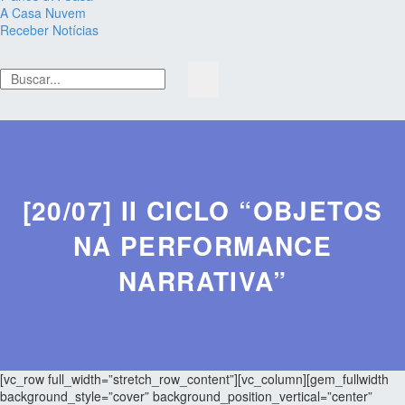
A Casa Nuvem
Receber Notícias
[20/07] II CICLO “OBJETOS
NA PERFORMANCE
NARRATIVA”
[vc_row full_width=”stretch_row_content”][vc_column][gem_fullwidth
background_style=”cover” background_position_vertical=”center”