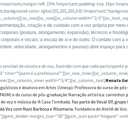
important;margin-left: 15% !important;padding-top: 10px !impor
t;background-color: rgba(255,255,255,0.8) !important;*backgroun
_column][/vc_row][vc_row][vc_column width=”2/3″][vc_text_separ
erimentação, criação e de cuidado com a voz própria por meio 
s corporais (postura, alongamento, expansão), técnicos e fisiológ
corporais e vocais; a escuta de si e do outro.
O contato com a v
, timbre, velocidade, alongamentos e pausas) abre espaço para 
o sensível de escuta e de voz, fazendo com que cada participante 
h3″ title=”Quem é a professora?”][vc_row_inner][vc_column_inn
nner][vc_column_inner width=”3/4″][vc_column_text]
Renata G
uísticos e doutora em Artes (Unesp). Professora do curso de pós
 FASM) e do curso de pós-graduação Narração artística: caminhos
de voz e música da ‘A Casa Tombada.
Faz parte do Vocal SP, grupo
te da Voz com Nani Barbosa e Ritamaria.
Fundadora do Ateliê de Voz
″][gem_divider margin_top=”30″][gem_icon pack=”elegant” cent