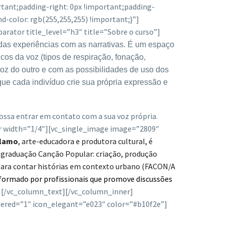
tant;padding-right: 0px !important;padding-
d-color: rgb(255,255,255) !important;}”]
ator title_level=”h3″ title=”Sobre o curso”]
das experiências com as narrativas. É um espaço
icos da voz (tipos de respiração, fonação,
oz do outro e com as possibilidades de uso dos
que cada indivíduo crie sua própria expressão e
possa entrar em contato com a sua voz própria.
er width=”1/4″][vc_single_image image=”2809″
elamo
, arte-educadora e produtora cultural, é
-graduação Canção Popular: criação, produção
 para contar histórias em contexto urbano (FACON/A
 formado por profissionais que promove discussões
.
[/vc_column_text][/vc_column_inner]
ered=”1″ icon_elegant=”e023″ color=”#b10f2e”]