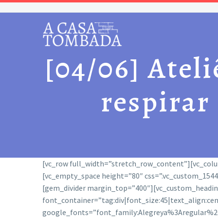
[04/06] Ateli
respirar
[vc_row full_width=”stretch_row_content”][vc_col
[vc_empty_space height=”80″ css=”.vc_custom_154427
[gem_divider margin_top=”400″][vc_custom_heading t
font_container=”tag:div|font_size:45|text_align:ce
google_fonts=”font_family:Alegreya%3Aregular%