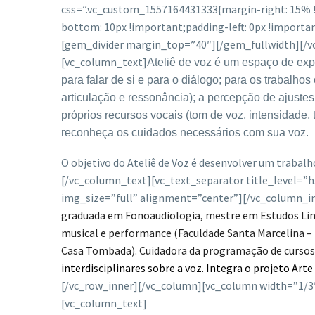
css=”.vc_custom_1557164431333{margin-right: 15% !
bottom: 10px !important;padding-left: 0px !importan
[gem_divider margin_top=”40″][/gem_fullwidth][/vc
[vc_column_text]
Ateliê de voz é um espaço de exp
para falar de si e para o diálogo; para os trabalho
articulação e ressonância); a percepção de ajustes 
próprios recursos vocais (tom de voz, intensidade
reconheça os cuidados necessários com sua voz.
O objetivo do Ateliê de Voz é desenvolver um trabalh
[/vc_column_text][vc_text_separator title_level=”
img_size=”full” alignment=”center”][/vc_column_i
graduada em Fonoaudiologia, mestre em Estudos Ling
musical e performance (Faculdade Santa Marcelina –
Casa Tombada). Cuidadora da programação de cursos 
interdisciplinares sobre a voz. Integra o projeto Ar
[/vc_row_inner][/vc_column][vc_column width=”1/3
[vc_column_text]