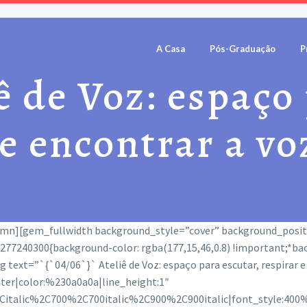
A Casa
Pós-Graduação
P
ê de Voz: espaço
 e encontrar a vo
umn][gem_fullwidth background_style=”cover” background_posi
7240300{background-color: rgba(177,15,46,0.8) !important;*back
ext=”`{`04/06`}` Ateliê de Voz: espaço para escutar, respirar e 
nter|color:%230a0a0a|line_height:1″
2Citalic%2C700%2C700italic%2C900%2C900italic|font_style:4