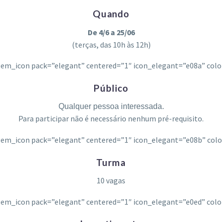
Quando
De 4/6 a 25/06
(terças, das 10h às 12h)
em_icon pack=”elegant” centered=”1″ icon_elegant=”e08a” col
Público
Qualquer pessoa interessada.
Para participar não é necessário nenhum pré-requisito.
em_icon pack=”elegant” centered=”1″ icon_elegant=”e08b” col
Turma
10 vagas
em_icon pack=”elegant” centered=”1″ icon_elegant=”e0ed” col