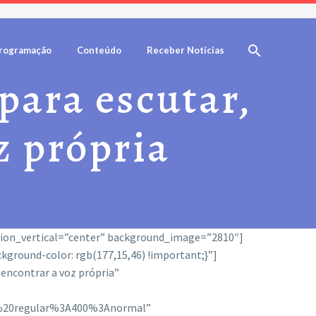
rogramação
Conteúdo
Receber Notícias
 para escutar,
z própria
tion_vertical=”center” background_image=”2810″]
ground-color: rgb(177,15,46) !important;}”]
encontrar a voz própria”
00%20regular%3A400%3Anormal”