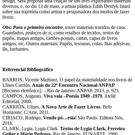
design. Será proposta uma criação de um livro explorando materiais
diversos, e, no dia 13 de maio, a artista plástica Edith Derdyk falará
sobre sua trajetória como artista e pesquisadora dos modos de fazer
livros.
Obs: Para o primeiro encontro
, trazer materiais trazidos de casa:
Guardados,
pedaços de si
, como retalhos de tecidos, restos de
papéis, mapas antigos, cartões-postais, cartas, capas de livros
antigos, etc. Outros materiais: Papéis, tesouras, colas, fitas adesivas,
lãs, barbantes.
Referencial Bibliográfico
BARROS, Vicente Martinez. O papel da materialidade nos livros de
Ulises Carrión.
Anais do 22º Encontro Nacional ANPAP
[Recurso eletrônico]. – Rio de Janeiro: ANPAP, 2013, p. 925.
CAMPOS, Augusto.
Viva vaia –Poesia 1949 -1979
. Ateliê
Editorial, 2000.
CARRIÓN, Ulises.
A Nova Arte de Fazer Livros
. Belo
Horizonte: C/Arte, 2011.
CIRIACO, Rodrigo.
Vendo pó…esia!
São Paulo. Editora Nós,
2016.
CLARK, Lygia. Lygia Clark.
Textos de Lygia Clark, Ferreira
Gullar e Mário Pedrosa.
Rio de Janeiro, FUNARTE, 1980.