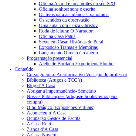
Oficina As mil e uma noites no séc XXI
Oficina sonhos: sons e escrita
Os livos para as infâncias: panorama
Os sentidos da observação
Uma aula: com Luiza Christov
Roda de leitura: O Narrador
Oficina Casa Patuá
Sexta em Casa: Histórias de Peraí
Exposição Tramas e Memórias
Lançamento O meio é o aberto
Programação presencial
Ateliê de Bordado Experimental/Junho
Conteúdo
Curso gratuito- Autoformativo Vocação do professor
Biblioteca (Artigos e TCC’s)
Blog d’A Casa
Abrigar a impermanência- Semeário
Nossas Publicações (artigos/e-books/livros para
compra)
Olho Mágico (Exposições Virtuais)
Aconteceu n’A Casa
Ocupação Gestos de Escrita
A Casa Retrô
7 anos d’A Casa
A Casa Nuvem