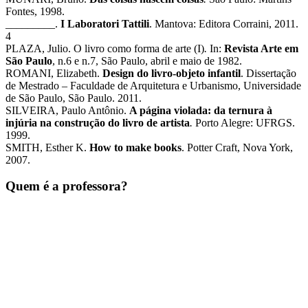
Fontes, 1998.
_________.
I Laboratori Tattili
. Mantova: Editora Corraini, 2011.
4
PLAZA, Julio. O livro como forma de arte (I)
.
In:
Revista Arte em
São Paulo
, n.6 e n.7, São Paulo, abril e maio de 1982.
ROMANI, Elizabeth.
Design do livro-objeto infantil
. Dissertação
de Mestrado – Faculdade de Arquitetura e Urbanismo, Universidade
de São Paulo, São Paulo. 2011.
SILVEIRA, Paulo Antônio.
A página violada: da ternura à
injúria na construção do livro de artista
.
Porto Alegre: UFRGS.
1999.
SMITH, Esther K.
How to make books
. Potter Craft, Nova York,
2007.
Quem é a professora?