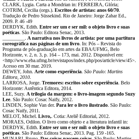
CLARK, Lygia. Carta a Mondrian in: FERREIRA, Glória;
COTRIM, Cecilia (orgs.).
Escritos de artistas: anos 60/70
.
Tradução de Pedro Süssekind. Rio de Janeiro: Jorge Zahar Ed.,
2009. P. 46 -49
DERDYK, Edith.
Entre ser um e ser mil: o objeto livro e suas
poéticas
. São Paulo: Editora Senac, 2013.
_________.
A narrativa nos livros de artista: por uma partitura
coreográfica nas páginas de um livro
. In: Pós – Revista do
Programa de pós-graduação em artes da EBA/UFMG, Belo
Horizonte, v. 2, n. 3, p. 164 – 173, mai. 2012. Disponível em:
<http://www.eba.ufmg.br/revistapos/index.php/pos/article/view/45>.
Acesso em 30 mar. 2019.
DEWEY, John.
Arte como experiência
.
São Paulo: Martins
Editora, 2010.
LARROSA, Jorge.
Tremores: escritos sobre experiência
. Belo
Horizonte: Autêntica Editora, 2014.
LEE, Suzy.
A trilogia da margem: o livro-imagem segundo Suzy
Lee
. São Paulo: Cosac Naify, 2012.
LINDEN, Sophie Van der.
Para ler o livro ilustrado
. São Paulo:
Cosac Naify, 2011.
MELOT, Michel.
Livro,
. Cotia: Ateliê Editorial, 2012.
MORAES, Odilon. O livro como objeto e a literatura infantil in:
DERDYK, Edith.
Entre ser um e ser mil: o objeto livro e suas
poéticas
. São Paulo: Editora Senac, 2013. Pag. 159 -165.
MUNARI, Bruno.
Das coisas nascem coisas
.
São Paulo: Martins