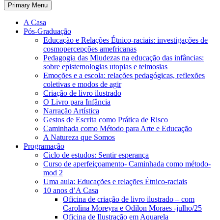
Primary Menu
A Casa
Pós-Graduação
Educação e Relações Étnico-raciais: investigações de
cosmopercepções amefricanas
Pedagogia das Miudezas na educação das infâncias:
sobre epistemologias utopias e teimosias
Emoções e a escola: relações pedagógicas, reflexões
coletivas e modos de agir
Criação de livro ilustrado
O Livro para Infância
Narração Artística
Gestos de Escrita como Prática de Risco
Caminhada como Método para Arte e Educação
A Natureza que Somos
Programação
Ciclo de estudos: Sentir esperança
Curso de aperfeiçoamento- Caminhada como método-
mod 2
Uma aula: Educações e relações Étnico-raciais
10 anos d’A Casa
Oficina de criação de livro ilustrado – com
Carolina Moreyra e Odilon Moraes -julho/25
Oficina de Ilustração em Aquarela