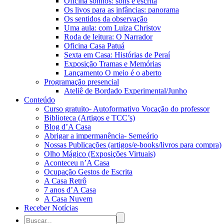
Oficina sonhos: sons e escrita
Os livos para as infâncias: panorama
Os sentidos da observação
Uma aula: com Luiza Christov
Roda de leitura: O Narrador
Oficina Casa Patuá
Sexta em Casa: Histórias de Peraí
Exposição Tramas e Memórias
Lançamento O meio é o aberto
Programação presencial
Ateliê de Bordado Experimental/Junho
Conteúdo
Curso gratuito- Autoformativo Vocação do professor
Biblioteca (Artigos e TCC’s)
Blog d’A Casa
Abrigar a impermanência- Semeário
Nossas Publicações (artigos/e-books/livros para compra)
Olho Mágico (Exposições Virtuais)
Aconteceu n’A Casa
Ocupação Gestos de Escrita
A Casa Retrô
7 anos d’A Casa
A Casa Nuvem
Receber Notícias