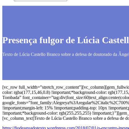
Presença fulgor de Lúcia Caste
Texto de Lúcia Castello Branco sobre a defesa de doutorado da Ângel
[vc_row full_width=”stretch_row_content”][vc_column][gem_full
color: rgba(177,15,46,0.8) !important;*background-color: rgb(177,1
Tombada” font_container=”tag:div|font_size:60|text_align:center|col
google_fonts=”font_family:Alegreya%3Aregular%2Citalic%2C700
!important;margin-left: 15% !important;padding-top: 10px !important
!important;*background-color: rgb(255,255,255) !important;}”][ge
[vc_column_text]Texto de Lúcia Castello Branco sobre a defesa de do
https://fiodeaguadotexto.wordpress.com/2018/07/01/o-encontro-inesp