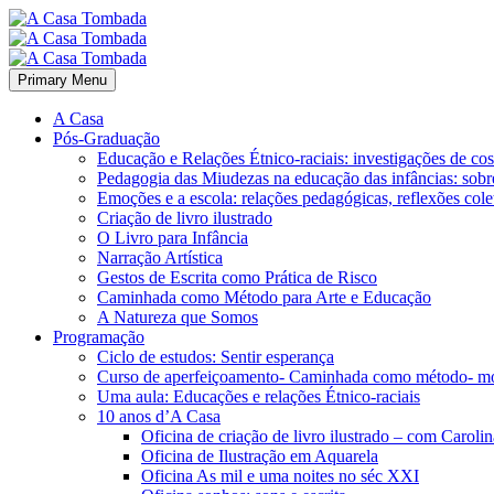
Primary Menu
A Casa
Pós-Graduação
Educação e Relações Étnico-raciais: investigações de c
Pedagogia das Miudezas na educação das infâncias: sobre
Emoções e a escola: relações pedagógicas, reflexões cole
Criação de livro ilustrado
O Livro para Infância
Narração Artística
Gestos de Escrita como Prática de Risco
Caminhada como Método para Arte e Educação
A Natureza que Somos
Programação
Ciclo de estudos: Sentir esperança
Curso de aperfeiçoamento- Caminhada como método- m
Uma aula: Educações e relações Étnico-raciais
10 anos d’A Casa
Oficina de criação de livro ilustrado – com Carol
Oficina de Ilustração em Aquarela
Oficina As mil e uma noites no séc XXI