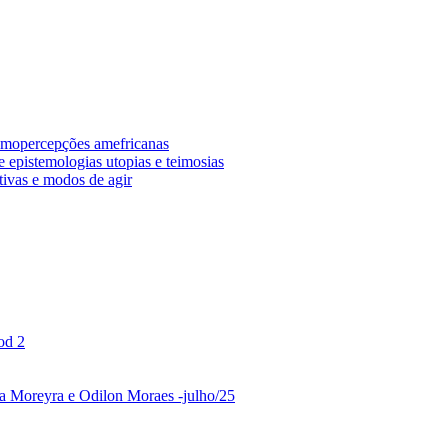
osmopercepções amefricanas
 epistemologias utopias e teimosias
tivas e modos de agir
od 2
ina Moreyra e Odilon Moraes -julho/25