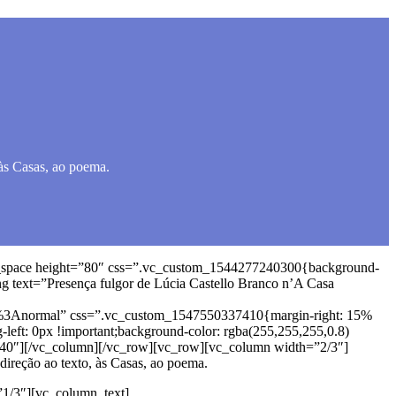
 às Casas, ao poema.
y_space height=”80″ css=”.vc_custom_1544277240300{background-
g text=”Presença fulgor de Lúcia Castello Branco n’A Casa
%3Anormal” css=”.vc_custom_1547550337410{margin-right: 15%
-left: 0px !important;background-color: rgba(255,255,255,0.8)
=”40″][/vc_column][/vc_row][vc_row][vc_column width=”2/3″]
ireção ao texto, às Casas, ao poema.
1/3″][vc_column_text]