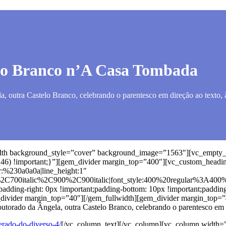
llo Branco n’A Casa Tombada
a, outra Castelo Branco, celebrando o parentesco em direção ao texto,
width background_style=”cover” background_image=”1563″][vc_empt
5,46) !important;}”][gem_divider margin_top=”400″][vc_custom_headin
or:%230a0a0a|line_height:1″
%2C700italic%2C900%2C900italic|font_style:400%20regular%3A400
;padding-right: 0px !important;padding-bottom: 10px !important;padding
m_divider margin_top=”40″][/gem_fullwidth][gem_divider margin_top
utorado da Ângela, outra Castelo Branco, celebrando o parentesco em d
erado-do-diverso-4/
[/vc_column_text][/vc_column][vc_column width=”