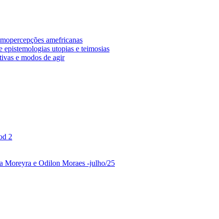
osmopercepções amefricanas
 epistemologias utopias e teimosias
tivas e modos de agir
od 2
ina Moreyra e Odilon Moraes -julho/25