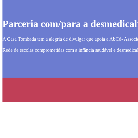
Parceria com/para a desmedical
A Casa Tombada tem a alegria de divulgar que apoia a AbCd- Associaç
Rede de escolas comprometidas com a infância saudável e desmedical