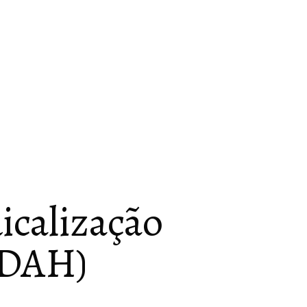
icalização
 TDAH)