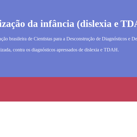
ização da infância (dislexia e T
ão brasileira de Cientistas para a Desconstrução de Diagnósticos e D
izada, contra os diagnósticos apressados de dislexia e TDAH.