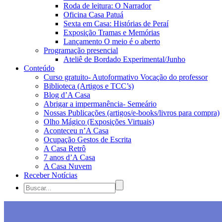
Roda de leitura: O Narrador
Oficina Casa Patuá
Sexta em Casa: Histórias de Peraí
Exposição Tramas e Memórias
Lançamento O meio é o aberto
Programação presencial
Ateliê de Bordado Experimental/Junho
Conteúdo
Curso gratuito- Autoformativo Vocação do professor
Biblioteca (Artigos e TCC’s)
Blog d’A Casa
Abrigar a impermanência- Semeário
Nossas Publicações (artigos/e-books/livros para compra)
Olho Mágico (Exposições Virtuais)
Aconteceu n’A Casa
Ocupação Gestos de Escrita
A Casa Retrô
7 anos d’A Casa
A Casa Nuvem
Receber Notícias