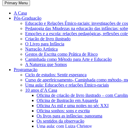
Primary Menu
A Casa
Pós-Graduação
Educação e Relações Étnico-raciais: investigações de c
Pedagogia das Miudezas na educação das infâncias: sobre
Emoções e a escola: relações pedagógicas, reflexões cole
Criação de livro ilustrado
O Livro para Infância
Narração Artística
Gestos de Escrita como Prática de Risco
Caminhada como Método para Arte e Educação
A Natureza que Somos
Programação
Ciclo de estudos: Sentir esperança
Curso de aperfeiçoamento- Caminhada como método- m
Uma aula: Educações e relações Étnico-raciais
10 anos d’A Casa
Oficina de criação de livro ilustrado – com Carol
Oficina de Ilustração em Aquarela
Oficina As mil e uma noites no séc XXI
Oficina sonhos: sons e escrita
Os livos para as infâncias: panorama
Os sentidos da observação
Uma aula: com Luiza Christov