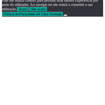
Este site utiliza cookies para permitir uma melhor experiência por
parte do utilizador. Ao navegar no site estará a consentir a sua
utilização.
Aceito
Não aceito
Política de Privacidade d'A Casa Tombada