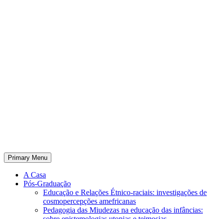
Primary Menu
A Casa
Pós-Graduação
Educação e Relações Étnico-raciais: investigações de
cosmopercepções amefricanas
Pedagogia das Miudezas na educação das infâncias:
sobre epistemologias utopias e teimosias