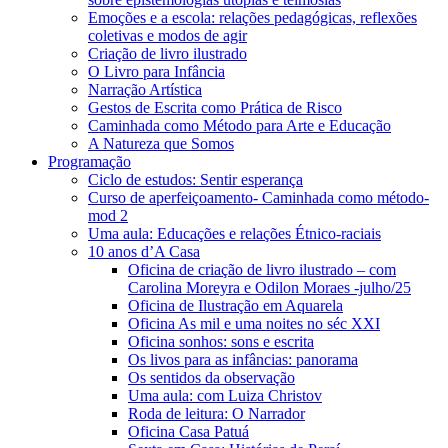
Emoções e a escola: relações pedagógicas, reflexões
coletivas e modos de agir
Criação de livro ilustrado
O Livro para Infância
Narração Artística
Gestos de Escrita como Prática de Risco
Caminhada como Método para Arte e Educação
A Natureza que Somos
Programação
Ciclo de estudos: Sentir esperança
Curso de aperfeiçoamento- Caminhada como método-
mod 2
Uma aula: Educações e relações Étnico-raciais
10 anos d’A Casa
Oficina de criação de livro ilustrado – com
Carolina Moreyra e Odilon Moraes -julho/25
Oficina de Ilustração em Aquarela
Oficina As mil e uma noites no séc XXI
Oficina sonhos: sons e escrita
Os livos para as infâncias: panorama
Os sentidos da observação
Uma aula: com Luiza Christov
Roda de leitura: O Narrador
Oficina Casa Patuá