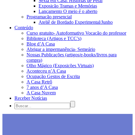
Sexta em Casa: Histórias de Peraí
Exposição Tramas e Memórias
Lançamento O meio é o aberto
Programação presencial
Ateliê de Bordado Experimental/Junho
Conteúdo
Curso gratuito- Autoformativo Vocação do professor
Biblioteca (Artigos e TCC’s)
Blog d’A Casa
Abrigar a impermanência- Semeário
Nossas Publicações (artigos/e-books/livros para
compra)
Olho Mágico (Exposições Virtuais)
Aconteceu n’A Casa
Ocupação Gestos de Escrita
A Casa Retrô
7 anos d’A Casa
A Casa Nuvem
Receber Notícias