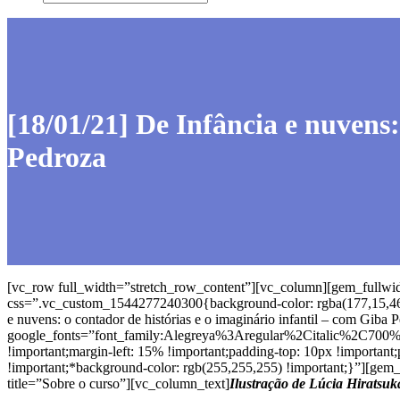
[18/01/21] De Infância e nuvens:
Pedroza
[vc_row full_width=”stretch_row_content”][vc_column][gem_fullwi
css=”.vc_custom_1544277240300{background-color: rgba(177,15,46,0
e nuvens: o contador de histórias e o imaginário infantil – com Giba 
google_fonts=”font_family:Alegreya%3Aregular%2Citalic%2C700
!important;margin-left: 15% !important;padding-top: 10px !important
!important;*background-color: rgb(255,255,255) !important;}”][gem
title=”Sobre o curso”][vc_column_text]
Ilustração de Lúcia Hiratsuk