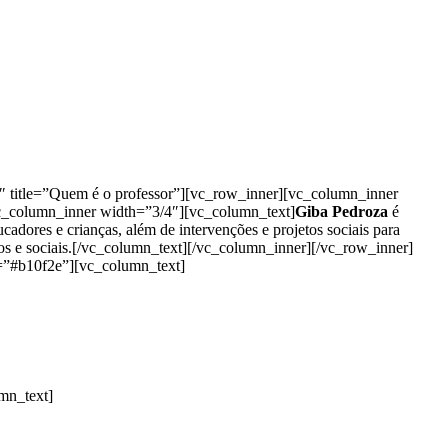
3″ title=”Quem é o professor”][vc_row_inner][vc_column_inner
c_column_inner width=”3/4″][vc_column_text]
Giba Pedroza
é
ucadores e crianças, além de intervenções e projetos sociais para
nos e sociais.[/vc_column_text][/vc_column_inner][/vc_row_inner]
=”#b10f2e”][vc_column_text]
mn_text]