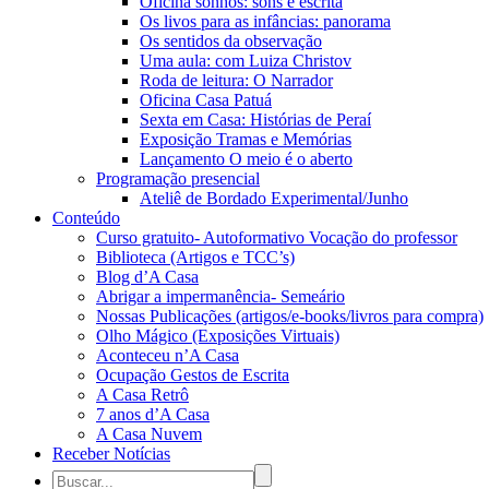
Oficina sonhos: sons e escrita
Os livos para as infâncias: panorama
Os sentidos da observação
Uma aula: com Luiza Christov
Roda de leitura: O Narrador
Oficina Casa Patuá
Sexta em Casa: Histórias de Peraí
Exposição Tramas e Memórias
Lançamento O meio é o aberto
Programação presencial
Ateliê de Bordado Experimental/Junho
Conteúdo
Curso gratuito- Autoformativo Vocação do professor
Biblioteca (Artigos e TCC’s)
Blog d’A Casa
Abrigar a impermanência- Semeário
Nossas Publicações (artigos/e-books/livros para compra)
Olho Mágico (Exposições Virtuais)
Aconteceu n’A Casa
Ocupação Gestos de Escrita
A Casa Retrô
7 anos d’A Casa
A Casa Nuvem
Receber Notícias