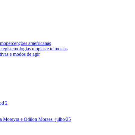
osmopercepções amefricanas
 epistemologias utopias e teimosias
tivas e modos de agir
od 2
ina Moreyra e Odilon Moraes -julho/25