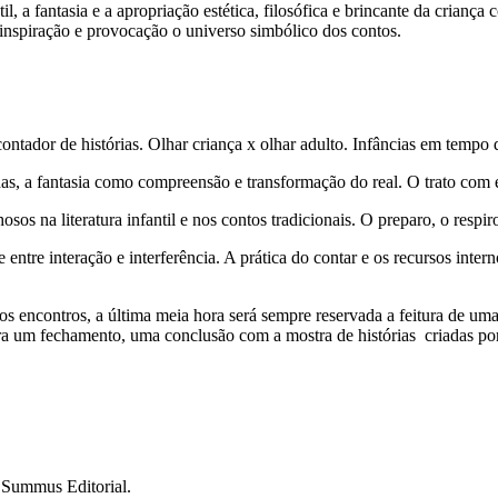
l, a fantasia e a apropriação estética, filosófica e brincante da crianç
 inspiração e provocação o universo simbólico dos contos.
ntador de histórias. Olhar criança x olhar adulto. Infâncias em tempo d
as, a fantasia como compreensão e transformação do real. O trato com e
s na literatura infantil e nos contos tradicionais. O preparo, o respiro
ntre interação e interferência. A prática do contar e os recursos inter
 encontros, a última meia hora será sempre reservada a feitura de uma 
para um fechamento, uma conclusão com a mostra de histórias criadas po
Summus Editorial.