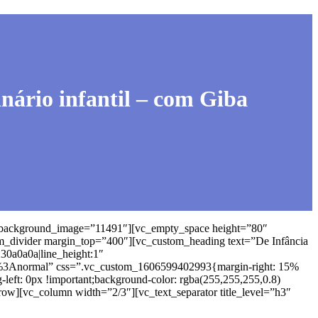
inário infantil – com Giba
r” background_image=”11491″][vc_empty_space height=”80″
em_divider margin_top=”400″][vc_custom_heading text=”De Infância
%230a0a0a|line_height:1″
%3Anormal” css=”.vc_custom_1606599402993{margin-right: 15%
-left: 0px !important;background-color: rgba(255,255,255,0.8)
ow][vc_column width=”2/3″][vc_text_separator title_level=”h3″