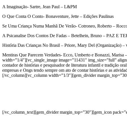
A Imaginação- Sartre, Jean Paul – L&PM
O Que Conta O Conto- Bonaventure, Jette – Edições Paulinas
Se Uma Criança Numa Manhã De Verão- Cotroneo, Roberto – Rocco e
A Psicanalise Dos Contos De Fadas – Betelhein, Bruno – PAZ E T
História Das Crianças No Brasil – Priore, Mary Del (Organização) – v
Mentiras Que Parecem Verdades- Ecco, Umberto e Bonazzi, Marisa – 
width=”1/4″][vc_single_image image=”11431″ img_size=”full” alig
contador de histórias e pesquisador de literatura infantil e tradição o
empresas e Ongs tendo sempre om ato de contar histórias e as ativid
[/vc_column][vc_column width=”1/3″][gem_divider margin_top=”30″
[/vc_column_text][gem_divider margin_top=”30″][gem_icon pack=”e