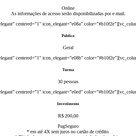
Online
As informações de acesso serão disponibilizadas por e-mail.
legant” centered=”1″ icon_elegant=”e08a” color=”#b10f2e”][vc_colu
Público
Geral
legant” centered=”1″ icon_elegant=”e08b” color=”#b10f2e”][vc_colu
Turma
30 pessoas
legant” centered=”1″ icon_elegant=”e0ed” color=”#b10f2e”][vc_colu
Investimento
R$ 200,00
PagSeguro
* em até 4X sem juros no
cartão
de crédito.