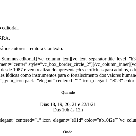
ditorial.
ERRA.
ários autores – editora Contexto.
Summus editorial.[/vc_column_text][vc_text_separator title_level=”h
nment=”center” style=”vc_box_border_circle_2″][/vc_column_inner][v
ral desde 1987 e vem realizando apresentações e oficinas para adultos, ed
ades lúdicas como instrumentos para o fortalecimento dos valores huma
][gem_icon pack=”elegant” centered=”1″ icon_elegant=”e023″ color
Quando
Dias 18, 19, 20, 21 e 22/1/21
Das 10h às 12h
legant” centered=”1″ icon_elegant=”e01d” color=”#b10f2e”][vc_colu
Onde