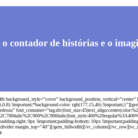
 o contador de histórias e o imag
dth background_style=”cover” background_position_vertical=”cente
.8) !important;*background-color: rgb(177,15,46) !important;}”][g
Pedroza” font_container=”tag:div|font_size:45|text_align:center|color:
%2C700italic%2C900%2C900italic|font_style:400%20regular%3A400
;padding-right: 0px !important;padding-bottom: 10px !important;padding
_divider margin_top=”40″][/gem_fullwidth][/vc_column][/vc_row][vc_r
a