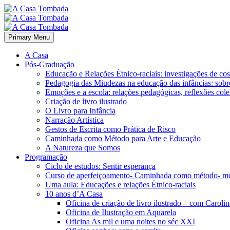
Primary Menu
A Casa
Pós-Graduação
Educação e Relações Étnico-raciais: investigações de c
Pedagogia das Miudezas na educação das infâncias: sobre
Emoções e a escola: relações pedagógicas, reflexões cole
Criação de livro ilustrado
O Livro para Infância
Narração Artística
Gestos de Escrita como Prática de Risco
Caminhada como Método para Arte e Educação
A Natureza que Somos
Programação
Ciclo de estudos: Sentir esperança
Curso de aperfeiçoamento- Caminhada como método- m
Uma aula: Educações e relações Étnico-raciais
10 anos d’A Casa
Oficina de criação de livro ilustrado – com Carol
Oficina de Ilustração em Aquarela
Oficina As mil e uma noites no séc XXI