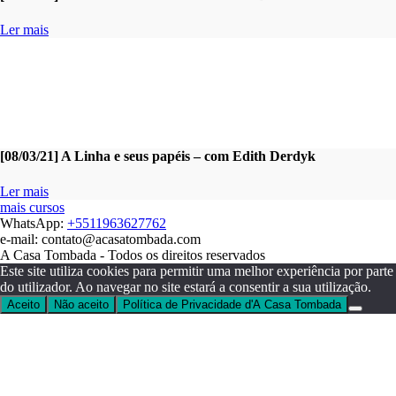
Ler mais
[08/03/21] A Linha e seus papéis – com Edith Derdyk
Ler mais
mais cursos
WhatsApp:
+5511963627762
e-mail: contato@acasatombada.com
A Casa Tombada - Todos os direitos reservados
Este site utiliza cookies para permitir uma melhor experiência por parte
do utilizador. Ao navegar no site estará a consentir a sua utilização.
Aceito
Não aceito
Política de Privacidade d'A Casa Tombada