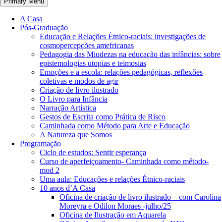
Primary Menu
A Casa
Pós-Graduação
Educação e Relações Étnico-raciais: investigações de
cosmopercepções amefricanas
Pedagogia das Miudezas na educação das infâncias: sobre
epistemologias utopias e teimosias
Emoções e a escola: relações pedagógicas, reflexões
coletivas e modos de agir
Criação de livro ilustrado
O Livro para Infância
Narração Artística
Gestos de Escrita como Prática de Risco
Caminhada como Método para Arte e Educação
A Natureza que Somos
Programação
Ciclo de estudos: Sentir esperança
Curso de aperfeiçoamento- Caminhada como método-
mod 2
Uma aula: Educações e relações Étnico-raciais
10 anos d’A Casa
Oficina de criação de livro ilustrado – com Carolina
Moreyra e Odilon Moraes -julho/25
Oficina de Ilustração em Aquarela