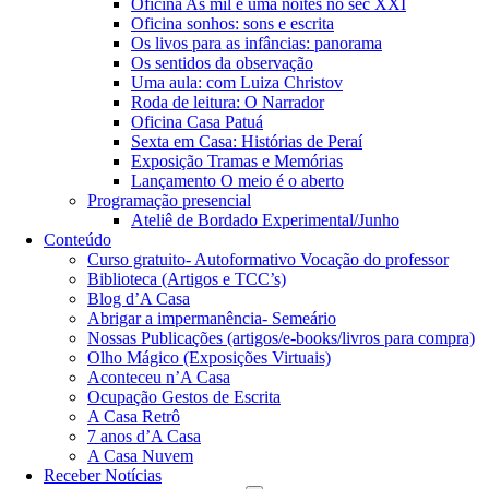
Oficina As mil e uma noites no séc XXI
Oficina sonhos: sons e escrita
Os livos para as infâncias: panorama
Os sentidos da observação
Uma aula: com Luiza Christov
Roda de leitura: O Narrador
Oficina Casa Patuá
Sexta em Casa: Histórias de Peraí
Exposição Tramas e Memórias
Lançamento O meio é o aberto
Programação presencial
Ateliê de Bordado Experimental/Junho
Conteúdo
Curso gratuito- Autoformativo Vocação do professor
Biblioteca (Artigos e TCC’s)
Blog d’A Casa
Abrigar a impermanência- Semeário
Nossas Publicações (artigos/e-books/livros para compra)
Olho Mágico (Exposições Virtuais)
Aconteceu n’A Casa
Ocupação Gestos de Escrita
A Casa Retrô
7 anos d’A Casa
A Casa Nuvem
Receber Notícias