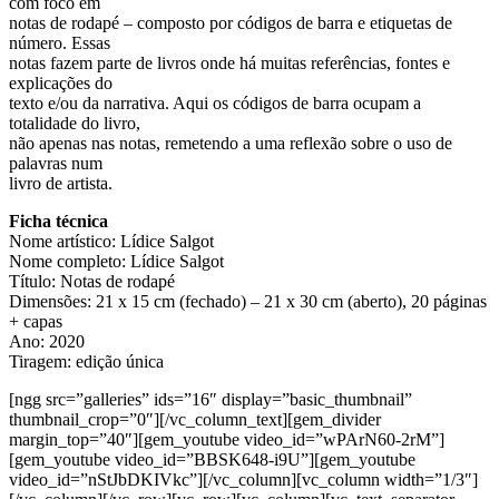
com foco em
notas de rodapé – composto por códigos de barra e etiquetas de
número. Essas
notas fazem parte de livros onde há muitas referências, fontes e
explicações do
texto e/ou da narrativa. Aqui os códigos de barra ocupam a
totalidade do livro,
não apenas nas notas, remetendo a uma reflexão sobre o uso de
palavras num
livro de artista.
Ficha técnica
Nome artístico: Lídice Salgot
Nome completo: Lídice Salgot
Título: Notas de rodapé
Dimensões: 21 x 15 cm (fechado) – 21 x 30 cm (aberto), 20 páginas
+ capas
Ano: 2020
Tiragem: edição única
[ngg src=”galleries” ids=”16″ display=”basic_thumbnail”
thumbnail_crop=”0″][/vc_column_text][gem_divider
margin_top=”40″][gem_youtube video_id=”wPArN60-2rM”]
[gem_youtube video_id=”BBSK648-i9U”][gem_youtube
video_id=”nStJbDKIVkc”][/vc_column][vc_column width=”1/3″]