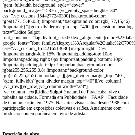
[gem_fullwidth background_style=”cover”
background_image=”15876″][vc_empty_space height=”80″
css=”.vc_custom_1544277240300{background-color:
rgba(177,15,46,0.8) !important;*background-color: rgb(177,15,46)
!important;}”][gem_divider margin_top=”400″][vc_custom_heading
text=”Lídice Salgot”
font_container=”tag:div|font_size:60|text_align:center|color:%230a0a0
google_fonts=”font_family:Alegreya%3Aregular%2Citalic%2C700
css=”.vc_custom_1614216513636{margin-right: 15%
!important;margin-left: 15% !important;padding-top: 10px
!important;padding-right: 0px !important;padding-bottom: 10px
!important;padding-left: 0px !important;background-color:
rgba(255,255,255,0.8) !important;*background-color:
rgb(255,255,255) !important;}”][gem_divider margin_top=”40″]
[/gem_fullwidth][gem_divider margin_top=”40″][/vc_column]
[/vc_row][vc_row][vc_column width=”2/3″]
[vc_column_text]
Lídice Salgot
é natural de Piracicaba, vive e
trabalha na cidade. Formada em Publicidade – FAAP – Faculdade
de Comunicação, em 1975. Nas artes visuais atua desde 1988 com
participação em exposições coletivas e salões. Atualmente com
produção contemporânea em livro de artista.
Descrição da obra