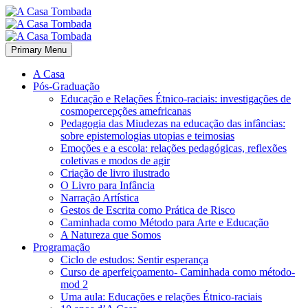
Primary Menu
A Casa
Pós-Graduação
Educação e Relações Étnico-raciais: investigações de
cosmopercepções amefricanas
Pedagogia das Miudezas na educação das infâncias:
sobre epistemologias utopias e teimosias
Emoções e a escola: relações pedagógicas, reflexões
coletivas e modos de agir
Criação de livro ilustrado
O Livro para Infância
Narração Artística
Gestos de Escrita como Prática de Risco
Caminhada como Método para Arte e Educação
A Natureza que Somos
Programação
Ciclo de estudos: Sentir esperança
Curso de aperfeiçoamento- Caminhada como método-
mod 2
Uma aula: Educações e relações Étnico-raciais