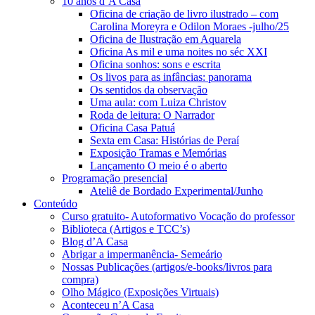
10 anos d’A Casa
Oficina de criação de livro ilustrado – com
Carolina Moreyra e Odilon Moraes -julho/25
Oficina de Ilustração em Aquarela
Oficina As mil e uma noites no séc XXI
Oficina sonhos: sons e escrita
Os livos para as infâncias: panorama
Os sentidos da observação
Uma aula: com Luiza Christov
Roda de leitura: O Narrador
Oficina Casa Patuá
Sexta em Casa: Histórias de Peraí
Exposição Tramas e Memórias
Lançamento O meio é o aberto
Programação presencial
Ateliê de Bordado Experimental/Junho
Conteúdo
Curso gratuito- Autoformativo Vocação do professor
Biblioteca (Artigos e TCC’s)
Blog d’A Casa
Abrigar a impermanência- Semeário
Nossas Publicações (artigos/e-books/livros para
compra)
Olho Mágico (Exposições Virtuais)
Aconteceu n’A Casa