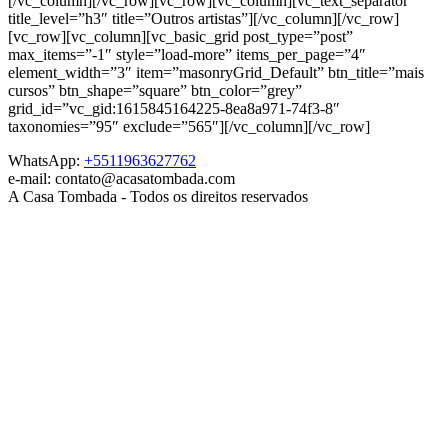
[/vc_column][/vc_row][vc_row][vc_column][vc_text_separator
title_level=”h3″ title=”Outros artistas”][/vc_column][/vc_row]
[vc_row][vc_column][vc_basic_grid post_type=”post”
max_items=”-1″ style=”load-more” items_per_page=”4″
element_width=”3″ item=”masonryGrid_Default” btn_title=”mais
cursos” btn_shape=”square” btn_color=”grey”
grid_id=”vc_gid:1615845164225-8ea8a971-74f3-8″
taxonomies=”95″ exclude=”565″][/vc_column][/vc_row]
WhatsApp:
+5511963627762
e-mail: contato@acasatombada.com
A Casa Tombada - Todos os direitos reservados