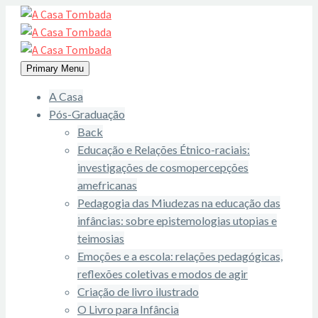
Primary Menu
A Casa
Pós-Graduação
Back
Educação e Relações Étnico-raciais:
investigações de cosmopercepções
amefricanas
Pedagogia das Miudezas na educação das
infâncias: sobre epistemologias utopias e
teimosias
Emoções e a escola: relações pedagógicas,
reflexões coletivas e modos de agir
Criação de livro ilustrado
O Livro para Infância