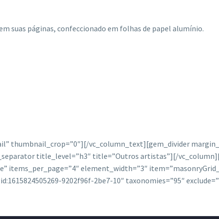
do em suas páginas, confeccionado em folhas de papel alumínio.
bnail” thumbnail_crop=”0″][/vc_column_text][gem_divider margi
separator title_level=”h3″ title=”Outros artistas”][/vc_column]
e” items_per_page=”4″ element_width=”3″ item=”masonryGrid_D
gid:1615824505269-9202f96f-2be7-10″ taxonomies=”95″ exclude=