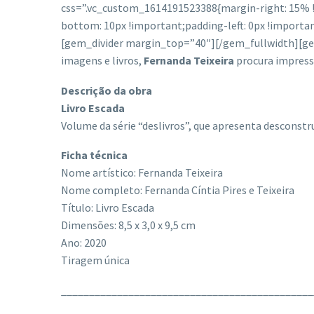
css=”.vc_custom_1614191523388{margin-right: 15% !
bottom: 10px !important;padding-left: 0px !importan
[gem_divider margin_top=”40″][/gem_fullwidth][g
imagens e livros,
Fernanda Teixeira
procura impress
Descrição da obra
Livro Escada
Volume da série “deslivros”, que apresenta descons
Ficha técnica
Nome artístico: Fernanda Teixeira
Nome completo: Fernanda Cíntia Pires e Teixeira
Título: Livro Escada
Dimensões: 8,5 x 3,0 x 9,5 cm
Ano: 2020
Tiragem única
_____________________________________________