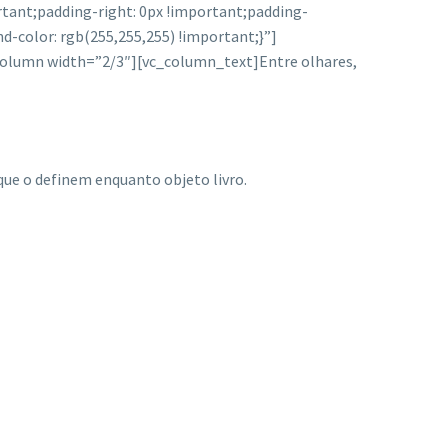
tant;padding-right: 0px !important;padding-
d-color: rgb(255,255,255) !important;}”]
column width=”2/3″][vc_column_text]
Entre olhares,
ue o definem enquanto objeto livro.