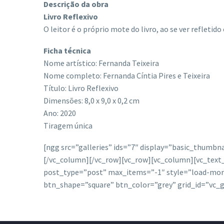
Descrição da obra
Livro Reflexivo
O leitor é o próprio mote do livro, ao se ver refleti
Ficha técnica
Nome artístico: Fernanda Teixeira
Nome completo: Fernanda Cíntia Pires e Teixeira
Título: Livro Reflexivo
Dimensões: 8,0 x 9,0 x 0,2 cm
Ano: 2020
Tiragem única
[ngg src=”galleries” ids=”7″ display=”basic_thum
[/vc_column][/vc_row][vc_row][vc_column][vc_text_
post_type=”post” max_items=”-1″ style=”load-mor
btn_shape=”square” btn_color=”grey” grid_id=”vc_