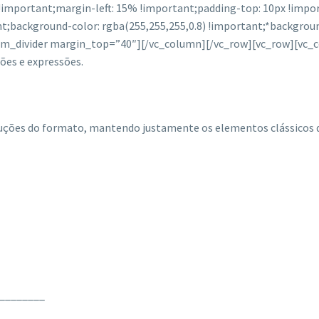
important;margin-left: 15% !important;padding-top: 10px !impor
t;background-color: rgba(255,255,255,0.8) !important;*backgroun
em_divider margin_top=”40″][/vc_column][/vc_row][vc_row][vc_
ões e expressões.
truções do formato, mantendo justamente os elementos clássicos q
________