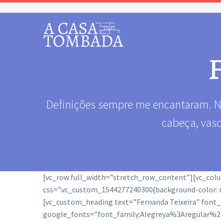
Definições sempre me encantaram. Nã
cabeça, vasc
[vc_row full_width=”stretch_row_content”][vc_co
css=”.vc_custom_1544277240300{background-color: r
[vc_custom_heading text=”Fernanda Teixeira” font_c
google_fonts=”font_family:Alegreya%3Aregular%