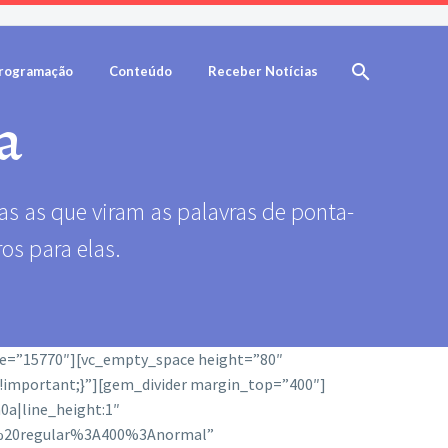
rogramação
Conteúdo
Receber Notícias
a
s as que viram as palavras de ponta-
os para elas.
ge=”15770″][vc_empty_space height=”80″
) !important;}”][gem_divider margin_top=”400″]
0a|line_height:1″
00%20regular%3A400%3Anormal”