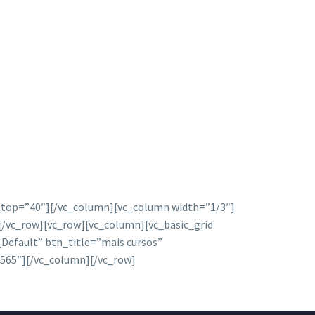
n_top=”40″][/vc_column][vc_column width=”1/3″]
[/vc_row][vc_row][vc_column][vc_basic_grid
efault” btn_title=”mais cursos”
”565″][/vc_column][/vc_row]