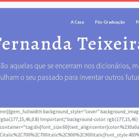
A Casa
Pós-Graduação
P
Fernanda Teixeir
o aquelas que se encerram nos dicionários, ma
ulham o seu passado para inventar outros futur
lumn][gem_fullwidth background_style=”cover” background_ima
gba(177,15,46,0.8) !important;*background-color: rgb(177,15,46
ontainer=”tag:div|font_size:60|text_align:center|color:%230a0a
2Citalic%2C700%2C700italic%2C900%2C900italic|font_style:4