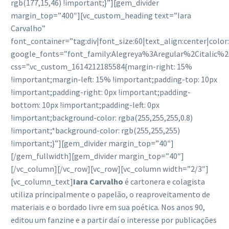
rgb(177,15,46) !important;}”][gem_divider
margin_top=”400″][vc_custom_heading text=”Iara
Carvalho”
font_container=”tag:div|font_size:60|text_align:center|colo
google_fonts=”font_family:Alegreya%3Aregular%2Citalic%
css=”.vc_custom_1614212185584{margin-right: 15%
!important;margin-left: 15% !important;padding-top: 10px
!important;padding-right: 0px !important;padding-
bottom: 10px !important;padding-left: 0px
!important;background-color: rgba(255,255,255,0.8)
!important;*background-color: rgb(255,255,255)
!important;}”][gem_divider margin_top=”40″]
[/gem_fullwidth][gem_divider margin_top=”40″]
[/vc_column][/vc_row][vc_row][vc_column width=”2/3″]
[vc_column_text]
Iara Carvalho
é cartonera e colagista
utiliza principalmente o papelão, o reaproveitamento de
materiais e o bordado livre em sua poética. Nos anos 90,
editou um fanzine e a partir daí o interesse por publicações