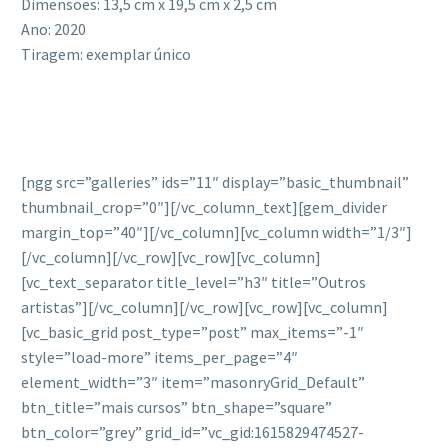
Dimensões: 13,5 cm x 19,5 cm x 2,5 cm
Ano: 2020
Tiragem: exemplar único
[ngg src=”galleries” ids=”11″ display=”basic_thumbnail”
thumbnail_crop=”0″][/vc_column_text][gem_divider
margin_top=”40″][/vc_column][vc_column width=”1/3″]
[/vc_column][/vc_row][vc_row][vc_column]
[vc_text_separator title_level=”h3″ title=”Outros
artistas”][/vc_column][/vc_row][vc_row][vc_column]
[vc_basic_grid post_type=”post” max_items=”-1″
style=”load-more” items_per_page=”4″
element_width=”3″ item=”masonryGrid_Default”
btn_title=”mais cursos” btn_shape=”square”
btn_color=”grey” grid_id=”vc_gid:1615829474527-