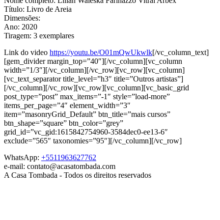
Nome completo: Lílian Waleska Farinazzo Vitral Arbex
Título: Livro de Areia
Dimensões:
Ano: 2020
Tiragem: 3 exemplares
Link do video
https://youtu.be/O01mQwUkwlk
[/vc_column_text]
[gem_divider margin_top=”40″][/vc_column][vc_column
width=”1/3″][/vc_column][/vc_row][vc_row][vc_column]
[vc_text_separator title_level=”h3″ title=”Outros artistas”]
[/vc_column][/vc_row][vc_row][vc_column][vc_basic_grid
post_type=”post” max_items=”-1″ style=”load-more”
items_per_page=”4″ element_width=”3″
item=”masonryGrid_Default” btn_title=”mais cursos”
btn_shape=”square” btn_color=”grey”
grid_id=”vc_gid:1615842754960-3584dec0-ee13-6″
exclude=”565″ taxonomies=”95″][/vc_column][/vc_row]
WhatsApp:
+5511963627762
e-mail: contato@acasatombada.com
A Casa Tombada - Todos os direitos reservados