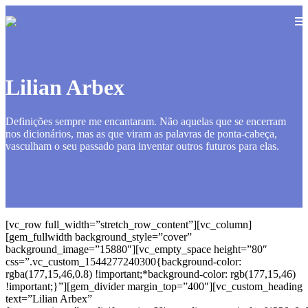
Lilian Arbex
Definições sempre me encantaram. Não aquelas que se encerram
nos dicionários, mas as que viram as palavras de ponta-cabeça,
vasculham o seu passado para inventar outros futuros para elas.
[vc_row full_width=”stretch_row_content”][vc_column]
[gem_fullwidth background_style=”cover”
background_image=”15880″][vc_empty_space height=”80″
css=”.vc_custom_1544277240300{background-color:
rgba(177,15,46,0.8) !important;*background-color: rgb(177,15,46)
!important;}”][gem_divider margin_top=”400″][vc_custom_heading
text=”Lilian Arbex”