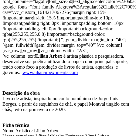
font_container=”tag:div|font_size:60|text_align:center|color:%230a0a0
google_fonts=”font_family:Alegreya%3Aregular%2Citalic%2C700
css=”.vc_custom_1614217067276{margin-right: 15%
!important;margin-left: 15% !important;padding-top: 10px
!important;padding-right: 0px !important;padding-bottom: 10px
!important;padding-left: 0px !important;background-color:
rgba(255,255,255,0.8) !important;*background-color:
rgb(255,255,255) !important;}”][gem_divider margin_top=”40″]
[/gem_fullwidth][gem_divider margin_top=”40″][/vc_column]
[/vc_row][vc_row][vc_column width=”2/3″]
[vc_column_text]
Lilian Arbex
é artista plástica e pesquisadora,
desenvolve sua poética utilizando o papel como principal suporte,
tendo como foco a produção de livros de artista, aquarelas e
gravuras.
www.lilianarbexfinearts.com
Descrição da obra
Livro de artista, inspirado no conto homônimo de Jorge Luis
Borges, a partir de saquinhos de chá, e papel Montval tingido com
chás, feito na primavera de 2020.
Ficha técnica
Nome Artistico: Lílian Arbex