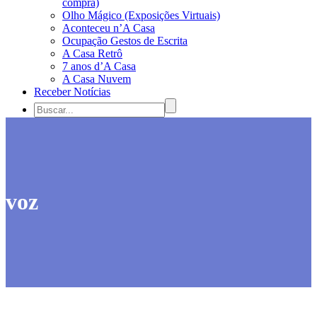
compra)
Olho Mágico (Exposições Virtuais)
Aconteceu n’A Casa
Ocupação Gestos de Escrita
A Casa Retrô
7 anos d’A Casa
A Casa Nuvem
Receber Notícias
voz