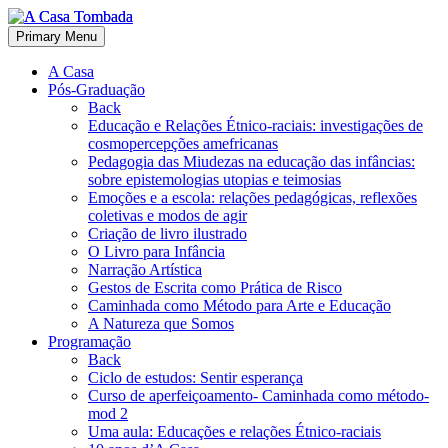
Primary Menu
A Casa
Pós-Graduação
Back
Educação e Relações Étnico-raciais: investigações de
cosmopercepções amefricanas
Pedagogia das Miudezas na educação das infâncias:
sobre epistemologias utopias e teimosias
Emoções e a escola: relações pedagógicas, reflexões
coletivas e modos de agir
Criação de livro ilustrado
O Livro para Infância
Narração Artística
Gestos de Escrita como Prática de Risco
Caminhada como Método para Arte e Educação
A Natureza que Somos
Programação
Back
Ciclo de estudos: Sentir esperança
Curso de aperfeiçoamento- Caminhada como método-
mod 2
Uma aula: Educações e relações Étnico-raciais