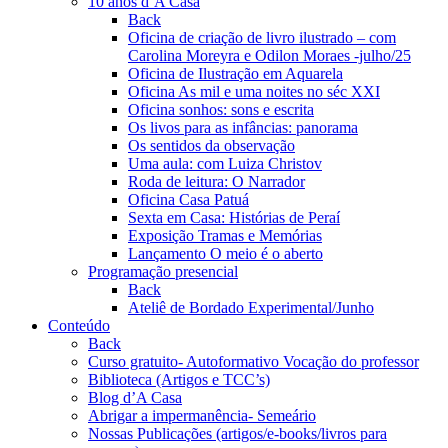
10 anos d’A Casa
Back
Oficina de criação de livro ilustrado – com
Carolina Moreyra e Odilon Moraes -julho/25
Oficina de Ilustração em Aquarela
Oficina As mil e uma noites no séc XXI
Oficina sonhos: sons e escrita
Os livos para as infâncias: panorama
Os sentidos da observação
Uma aula: com Luiza Christov
Roda de leitura: O Narrador
Oficina Casa Patuá
Sexta em Casa: Histórias de Peraí
Exposição Tramas e Memórias
Lançamento O meio é o aberto
Programação presencial
Back
Ateliê de Bordado Experimental/Junho
Conteúdo
Back
Curso gratuito- Autoformativo Vocação do professor
Biblioteca (Artigos e TCC’s)
Blog d’A Casa
Abrigar a impermanência- Semeário
Nossas Publicações (artigos/e-books/livros para