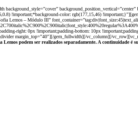
dth background_style=”cover” background_position_vertical=”cente
0.8) !important;*background-color: rgb(177,15,46) !important;}”][
Sofia Lemos – Módulo III” font_container=”tag:div|font_size:45|text_al
%2C700italic%2C900%2C900italic|font_style:400%20regular%3A400
;padding-right: 0px !important;padding-bottom: 10px !important;padding
_divider margin_top=”40″][/gem_fullwidth][/vc_column][/vc_row][vc_r
 Lemos podem ser realizados separadamente. A continuidade é sug