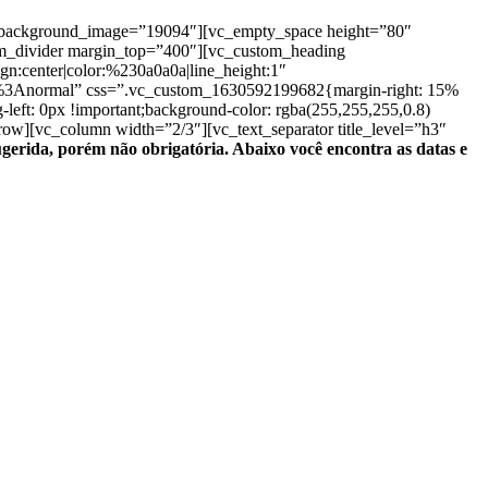
r” background_image=”19094″][vc_empty_space height=”80″
gem_divider margin_top=”400″][vc_custom_heading
ign:center|color:%230a0a0a|line_height:1″
%3Anormal” css=”.vc_custom_1630592199682{margin-right: 15%
-left: 0px !important;background-color: rgba(255,255,255,0.8)
ow][vc_column width=”2/3″][vc_text_separator title_level=”h3″
erida, porém não obrigatória. Abaixo você encontra as datas e