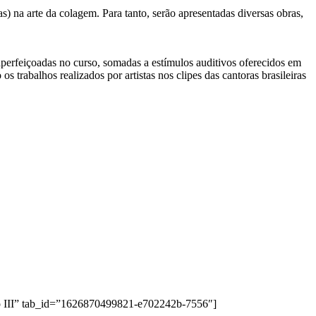
as) na arte da colagem. Para tanto, serão apresentadas diversas obras,
 aperfeiçoadas no curso, somadas a estímulos auditivos oferecidos em
s trabalhos realizados por artistas nos clipes das cantoras brasileiras
ulo III” tab_id=”1626870499821-e702242b-7556″]