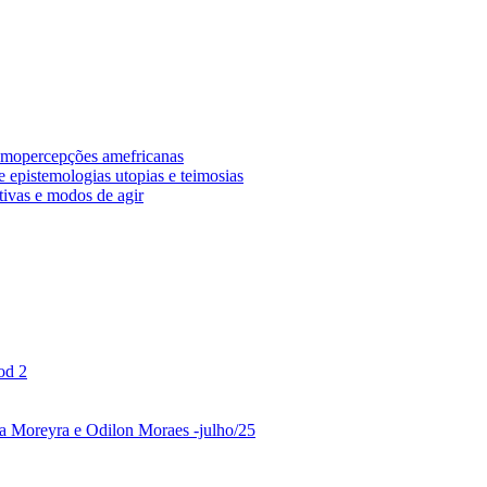
osmopercepções amefricanas
 epistemologias utopias e teimosias
tivas e modos de agir
od 2
ina Moreyra e Odilon Moraes -julho/25