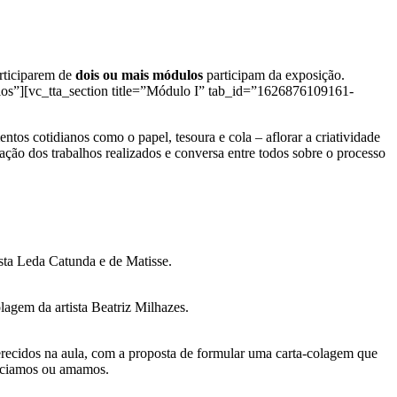
rticiparem de
dois ou mais módulos
participam da exposição.
ulos”][vc_tta_section title=”Módulo I” tab_id=”1626876109161-
mentos cotidianos como o papel, tesoura e cola – aflorar a criatividade
ação dos trabalhos realizados e conversa entre todos sobre o processo
ista Leda Catunda e de Matisse.
olagem da artista Beatriz Milhazes.
erecidos na aula, com a proposta de formular uma carta-colagem que
reciamos ou amamos.