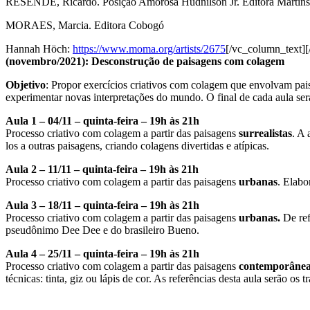
RESENDE, Ricardo. Posição Amorosa Hudnilson Jr. Editora Martins
MORAES, Marcia. Editora Cobogó
Hannah Höch:
https://www.moma.org/artists/2675
[/vc_column_text]
(novembro/2021): Desconstrução de paisagens com colagem
Objetivo
: Propor exercícios criativos com colagem que envolvam paisa
experimentar novas interpretações do mundo. O final de cada aula ser
Aula 1 – 04/11 – quinta-feira – 19h às 21h
Processo criativo com colagem a partir das paisagens
surrealistas
. A 
los a outras paisagens, criando colagens divertidas e atípicas.
Aula 2 – 11/11 – quinta-feira – 19h às 21h
Processo criativo com colagem a partir das paisagens
urbanas
. Elabo
Aula 3 – 18/11 – quinta-feira – 19h às 21h
Processo criativo com colagem a partir das paisagens
urbanas.
De ref
pseudônimo Dee Dee e do brasileiro Bueno.
Aula 4 – 25/11 – quinta-feira – 19h às 21h
Processo criativo com colagem a partir das paisagens
contemporâne
técnicas: tinta, giz ou lápis de cor. As referências desta aula serão o