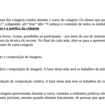
al das colagens criadas durante o curso de colagem. Os alunes que pa
1″ collapsible_all=”true” title=”Conheça o conteúdo de todos os mód
as e a poética da colagem
 e livros. Assim, possibilita ao participante – por meio do uso de instru
 da técnica do recorte. No final de cada aula, abre-se para a apresent
ormato de carta-colagem.
olár; e composição de imagens.
ativo; composição de imagem. A base desta aula será os trabalhos da art
odução de composição criativa. A base desta aula será os trabalhos de c
 colagem apresentadas durante o curso, somadas a estímulos poéticos of
e manter próximo, mesmo quando distante fisicamente, de pessoas que ap