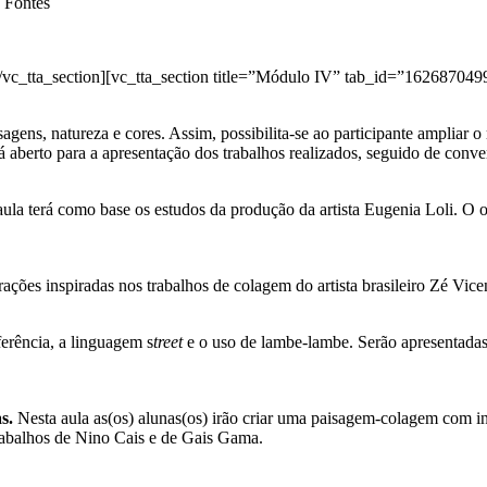
 Fontes
[/vc_tta_section][vc_tta_section title=”Módulo IV” tab_id=”1626870
gens, natureza e cores. Assim, possibilita-se ao participante ampliar o 
á aberto para a apresentação dos trabalhos realizados, seguido de con
aula terá como base os estudos da produção da artista Eugenia Loli. O o
rações inspiradas nos trabalhos de colagem do artista brasileiro Zé Vic
erência, a linguagem s
treet
e o uso de lambe-lambe.
Serão apresentadas
as.
Nesta aula as(os) alunas(os) irão criar uma paisagem-colagem com int
s trabalhos de Nino Cais e de Gais Gama.