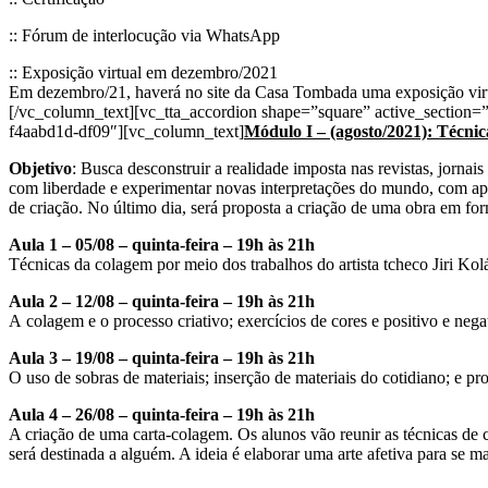
:: Fórum de interlocução via WhatsApp
:: Exposição virtual em dezembro/2021
Em dezembro/21, haverá no site da Casa Tombada uma exposição virtu
[/vc_column_text][vc_tta_accordion shape=”square” active_section=”
f4aabd1d-df09″][vc_column_text]
Módulo I – (agosto/2021): Técnic
Objetivo
: Busca desconstruir a realidade imposta nas revistas, jornais
com liberdade e experimentar novas interpretações do mundo, com apoio
de criação. No último dia, será proposta a criação de uma obra em f
Aula 1 – 05/08 – quinta-feira – 19h às 21h
Técnicas da colagem por meio dos trabalhos do artista tcheco Jiri K
Aula 2 – 12/08 – quinta-feira – 19h às 21h
A colagem e o processo criativo; exercícios de cores e positivo e neg
Aula 3 – 19/08 – quinta-feira – 19h às 21h
O uso de sobras de materiais; inserção de materiais do cotidiano; e pr
Aula 4 – 26/08 – quinta-feira – 19h às 21h
A criação de uma carta-colagem. Os alunos vão reunir as técnicas de
será destinada a alguém. A ideia é elaborar uma arte afetiva para s