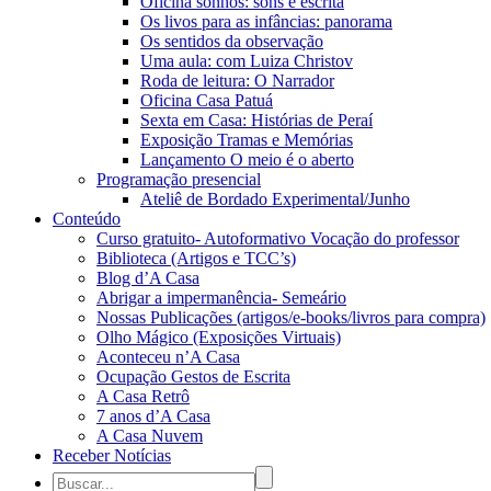
Oficina sonhos: sons e escrita
Os livos para as infâncias: panorama
Os sentidos da observação
Uma aula: com Luiza Christov
Roda de leitura: O Narrador
Oficina Casa Patuá
Sexta em Casa: Histórias de Peraí
Exposição Tramas e Memórias
Lançamento O meio é o aberto
Programação presencial
Ateliê de Bordado Experimental/Junho
Conteúdo
Curso gratuito- Autoformativo Vocação do professor
Biblioteca (Artigos e TCC’s)
Blog d’A Casa
Abrigar a impermanência- Semeário
Nossas Publicações (artigos/e-books/livros para compra)
Olho Mágico (Exposições Virtuais)
Aconteceu n’A Casa
Ocupação Gestos de Escrita
A Casa Retrô
7 anos d’A Casa
A Casa Nuvem
Receber Notícias