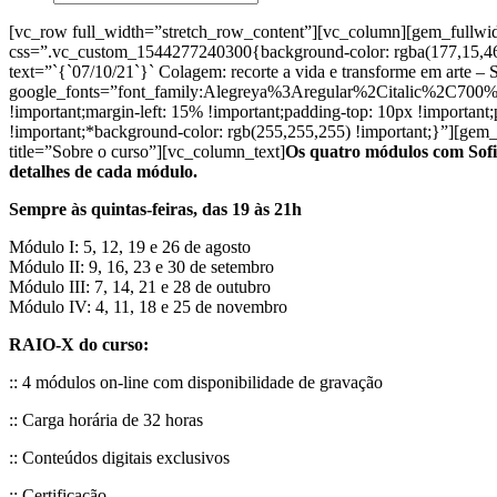
[vc_row full_width=”stretch_row_content”][vc_column][gem_fullwi
css=”.vc_custom_1544277240300{background-color: rgba(177,15,46,
text=”`{`07/10/21`}` Colagem: recorte a vida e transforme em arte – 
google_fonts=”font_family:Alegreya%3Aregular%2Citalic%2C700
!important;margin-left: 15% !important;padding-top: 10px !important
!important;*background-color: rgb(255,255,255) !important;}”][gem
title=”Sobre o curso”][vc_column_text]
Os quatro módulos com Sofia
detalhes de cada módulo.
Sempre às quintas-feiras, das 19 às 21h
Módulo I: 5, 12, 19 e 26 de agosto
Módulo II: 9, 16, 23 e 30 de setembro
Módulo III: 7, 14, 21 e 28 de outubro
Módulo IV: 4, 11, 18 e 25 de novembro
RAIO-X do curso:
:: 4 módulos on-line com disponibilidade de gravação
:: Carga horária de 32 horas
:: Conteúdos digitais exclusivos
:: Certificação