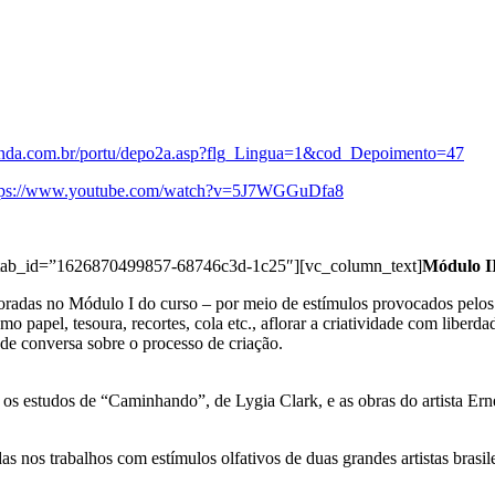
unda.com.br/portu/depo2a.asp?flg_Lingua=1&cod_Depoimento=47
tps://www.youtube.com/watch?v=5J7WGGuDfa8
II” tab_id=”1626870499857-68746c3d-1c25″][vc_column_text]
Módulo I
oradas no Módulo I do curso – por meio de estímulos provocados pelos ci
omo papel, tesoura, recortes, cola etc., aflorar a criatividade com libe
do de conversa sobre o processo de criação.
 os estudos de “Caminhando”, de Lygia Clark, e as obras do artista Ern
as nos trabalhos com estímulos olfativos de duas grandes artistas brasil