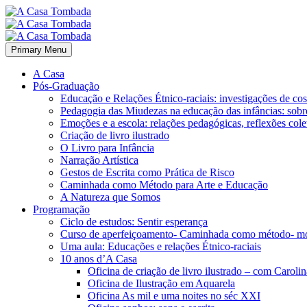
Primary Menu
A Casa
Pós-Graduação
Educação e Relações Étnico-raciais: investigações de c
Pedagogia das Miudezas na educação das infâncias: sobre
Emoções e a escola: relações pedagógicas, reflexões cole
Criação de livro ilustrado
O Livro para Infância
Narração Artística
Gestos de Escrita como Prática de Risco
Caminhada como Método para Arte e Educação
A Natureza que Somos
Programação
Ciclo de estudos: Sentir esperança
Curso de aperfeiçoamento- Caminhada como método- m
Uma aula: Educações e relações Étnico-raciais
10 anos d’A Casa
Oficina de criação de livro ilustrado – com Carol
Oficina de Ilustração em Aquarela
Oficina As mil e uma noites no séc XXI