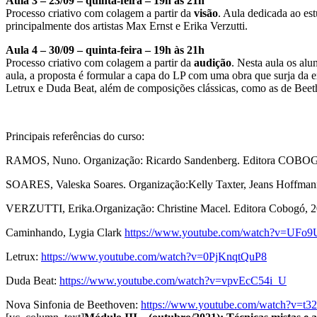
Aula 3 – 23/09 – quinta-feira – 19h às 21h
Processo criativo com colagem a partir da
visão
. Aula dedicada ao est
principalmente dos artistas Max Ernst e Erika Verzutti.
Aula 4 – 30/09 – quinta-feira – 19h às 21h
Processo criativo com colagem a partir da
audição
. Nesta aula os alu
aula, a proposta é formular a capa do LP com uma obra que surja da expl
Letrux e Duda Beat, além de composições clássicas, como as de Bee
Principais referências do curso:
RAMOS, Nuno. Organização: Ricardo Sandenberg. Editora COBOG
SOARES, Valeska Soares. Organização:Kelly Taxter, Jeans Hoffman
VERZUTTI, Erika.Organização: Christine Macel. Editora Cobogó, 
Caminhando, Lygia Clark
https://www.youtube.com/watch?v=UF
Letrux:
https://www.youtube.com/watch?v=0PjKnqtQuP8
Duda Beat:
https://www.youtube.com/watch?v=vpvEcC54i_U
Nova Sinfonia de Beethoven:
https://www.youtube.com/watch?v=t3