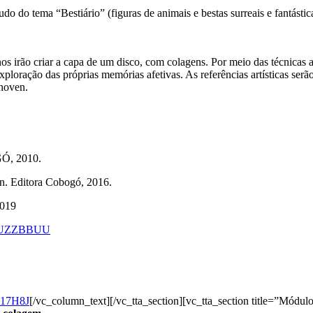
udo do tema “Bestiário” (figuras de animais e bestas surreais e fantástic
nos irão criar a capa de um disco, com colagens. Por meio das técnicas
oração das próprias memórias afetivas. As referências artísticas serão o
thoven.
Ó, 2010.
n. Editora Cobogó, 2016.
2019
o9UZZBBUU
217H8J
[/vc_column_text][/vc_tta_section][vc_tta_section title=”Mód