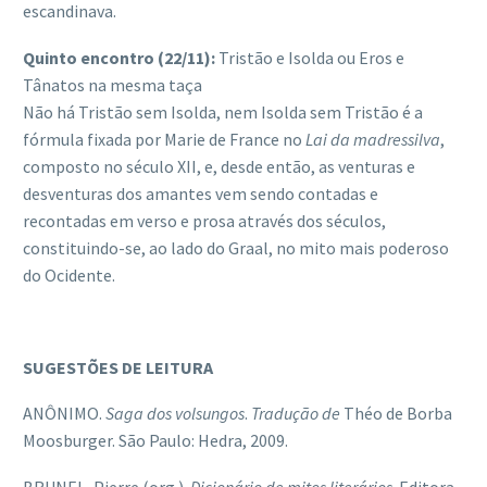
escandinava.
Quinto encontro (22/11):
Tristão e Isolda ou Eros e
Tânatos na mesma taça
Não há Tristão sem Isolda, nem Isolda sem Tristão é a
fórmula fixada por Marie de France no
Lai da madressilva
,
composto no século XII, e, desde então, as venturas e
desventuras dos amantes vem sendo contadas e
recontadas em verso e prosa através dos séculos,
constituindo-se, ao lado do Graal, no mito mais poderoso
do Ocidente.
SUGESTÕES DE LEITURA
ANÔNIMO.
Saga dos volsungos
.
Tradução de
Théo de Borba
Moosburger. São Paulo: Hedra, 2009.
BRUNEL, Pierre (org.).
Dicionário de mitos literários
. Editora