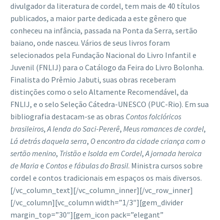
divulgador da literatura de cordel, tem mais de 40 títulos
publicados, a maior parte dedicada a este gênero que
conheceu na infância, passada na Ponta da Serra, sertão
baiano, onde nasceu. Vários de seus livros foram
selecionados pela Fundação Nacional do Livro Infantil e
Juvenil (FNLIJ) para o Catálogo da Feira do Livro Bolonha.
Finalista do Prêmio Jabuti, suas obras receberam
distinções como o selo Altamente Recomendável, da
FNLIJ, e o selo Seleção Cátedra-UNESCO (PUC-Rio). Em sua
bibliografia destacam-se as obras
Contos folclóricos
brasileiros
,
A lenda do Saci-Pererê
,
Meus romances de cordel
,
Lá detrás daquela serra
,
O encontro da cidade criança com o
sertão menino
,
Tristão e Isolda em Cordel
,
A jornada heroica
de Maria
e
Contos e fábulas do Brasil
. Ministra cursos sobre
cordel e contos tradicionais em espaços os mais diversos.
[/vc_column_text][/vc_column_inner][/vc_row_inner]
[/vc_column][vc_column width=”1/3″][gem_divider
margin_top=”30″][gem_icon pack=”elegant”