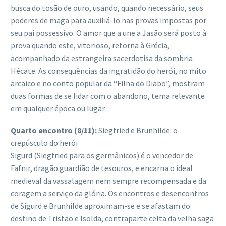
busca do tosão de ouro, usando, quando necessário, seus
poderes de maga para auxiliá-lo nas provas impostas por
seu pai possessivo. O amor que a une a Jasão será posto à
prova quando este, vitorioso, retorna à Grécia,
acompanhado da estrangeira sacerdotisa da sombria
Hécate. As consequências da ingratidão do herói, no mito
arcaico e no conto popular da “Filha do Diabo”, mostram
duas formas de se lidar com o abandono, tema relevante
em qualquer época ou lugar.
Quarto encontro (8/11):
Siegfried e Brunhilde: o
crepúsculo do herói
Sigurd (Siegfried para os germânicos) é o vencedor de
Fafnir, dragão guardião de tesouros, e encarna o ideal
medieval da vassalagem nem sempre recompensada e da
coragem a serviço da glória. Os encontros e desencontros
de Sigurd e Brunhilde aproximam-se e se afastam do
destino de Tristão e Isolda, contraparte celta da velha saga