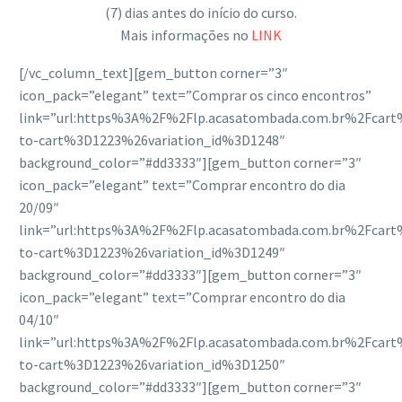
(7) dias antes do início do curso.
Mais informações no
LINK
[/vc_column_text][gem_button corner=”3″
icon_pack=”elegant” text=”Comprar os cinco encontros”
link=”url:https%3A%2F%2Flp.acasatombada.com.br%2Fcar
to-cart%3D1223%26variation_id%3D1248″
background_color=”#dd3333″][gem_button corner=”3″
icon_pack=”elegant” text=”Comprar encontro do dia
20/09″
link=”url:https%3A%2F%2Flp.acasatombada.com.br%2Fcar
to-cart%3D1223%26variation_id%3D1249″
background_color=”#dd3333″][gem_button corner=”3″
icon_pack=”elegant” text=”Comprar encontro do dia
04/10″
link=”url:https%3A%2F%2Flp.acasatombada.com.br%2Fcar
to-cart%3D1223%26variation_id%3D1250″
background_color=”#dd3333″][gem_button corner=”3″