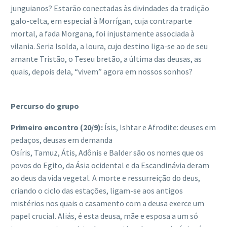
junguianos? Estarão conectadas às divindades da tradição
galo-celta, em especial à Morrígan, cuja contraparte
mortal, a fada Morgana, foi injustamente associada à
vilania. Seria Isolda, a loura, cujo destino liga-se ao de seu
amante Tristão, o Teseu bretão, a última das deusas, as
quais, depois dela, “vivem” agora em nossos sonhos?
Percurso do grupo
Primeiro encontro (20/9):
Ísis, Ishtar e Afrodite: deuses em
pedaços, deusas em demanda
Osíris, Tamuz, Átis, Adônis e Balder são os nomes que os
povos do Egito, da Ásia ocidental e da Escandinávia deram
ao deus da vida vegetal. A morte e ressurreição do deus,
criando o ciclo das estações, ligam-se aos antigos
mistérios nos quais o casamento com a deusa exerce um
papel crucial. Aliás, é esta deusa, mãe e esposa a um só