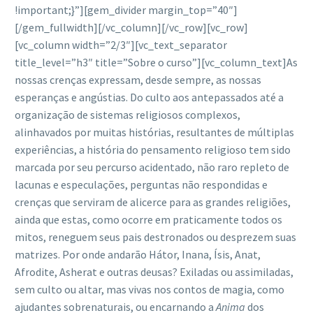
!important;}”][gem_divider margin_top=”40″]
[/gem_fullwidth][/vc_column][/vc_row][vc_row]
[vc_column width=”2/3″][vc_text_separator
title_level=”h3″ title=”Sobre o curso”][vc_column_text]As
nossas crenças expressam, desde sempre, as nossas
esperanças e angústias. Do culto aos antepassados até a
organização de sistemas religiosos complexos,
alinhavados por muitas histórias, resultantes de múltiplas
experiências, a história do pensamento religioso tem sido
marcada por seu percurso acidentado, não raro repleto de
lacunas e especulações, perguntas não respondidas e
crenças que serviram de alicerce para as grandes religiões,
ainda que estas, como ocorre em praticamente todos os
mitos, reneguem seus pais destronados ou desprezem suas
matrizes. Por onde andarão Hátor, Inana, Ísis, Anat,
Afrodite, Asherat e outras deusas? Exiladas ou assimiladas,
sem culto ou altar, mas vivas nos contos de magia, como
ajudantes sobrenaturais, ou encarnando a
Anima
dos