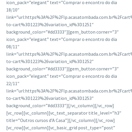
icon_pack=”elegant” text=”Comprar o encontro do dia
18/10″
link=”url:https%3A%2F%2Flp.acasatombada.com.br%2Fcar
to-cart%3D1223%26variation_id%3D1251″
background_color=”#dd3333″][gem_button corner=”3″
icon_pack=”elegant” text=”Comprar o encontro do dia
08/11″
link=”url:https%3A%2F%2Flp.acasatombada.com.br%2Fcar
to-cart%3D1223%26variation_id%3D1252″
background_color=”#dd3333″][gem_button corner=”3″
icon_pack=”elegant” text=”Comprar o encontro do dia
22/11″
link=”url:https%3A%2F%2Flp.acasatombada.com.br%2Fcar
to-cart%3D1223%26variation_id%3D1253″
background_color=”#dd3333″][/vc_column][/vc_row]
[vc_row][vc_column][vc_text_separator title_level=”h3″
title=”Outros cursos d’A Casa”][/vc_column][/vc_row]
[vc_row][vc_column][vc_basic_grid post_type=”post”