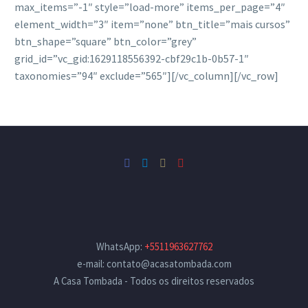
max_items=”-1″ style=”load-more” items_per_page=”4″
element_width=”3″ item=”none” btn_title=”mais cursos”
btn_shape=”square” btn_color=”grey”
grid_id=”vc_gid:1629118556392-cbf29c1b-0b57-1″
taxonomies=”94″ exclude=”565″][/vc_column][/vc_row]
WhatsApp:
+5511963627762
e-mail: contato@acasatombada.com
A Casa Tombada - Todos os direitos reservados