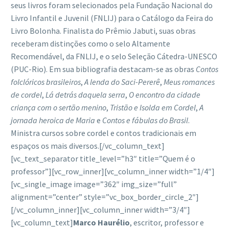
seus livros foram selecionados pela Fundação Nacional do
Livro Infantil e Juvenil (FNLIJ) para o Catálogo da Feira do
Livro Bolonha. Finalista do Prêmio Jabuti, suas obras
receberam distinções como o selo Altamente
Recomendável, da FNLIJ, e o selo Seleção Cátedra-UNESCO
(PUC-Rio). Em sua bibliografia destacam-se as obras
Contos
folclóricos brasileiros
,
A lenda do Saci-Pererê
,
Meus romances
de cordel
,
Lá detrás daquela serra
,
O encontro da cidade
criança com o sertão menino
,
Tristão e Isolda em Cordel
,
A
jornada heroica de Maria
e
Contos e fábulas do Brasil
.
Ministra cursos sobre cordel e contos tradicionais em
espaços os mais diversos.[/vc_column_text]
[vc_text_separator title_level=”h3″ title=”Quem é o
professor”][vc_row_inner][vc_column_inner width=”1/4″]
[vc_single_image image=”362″ img_size=”full”
alignment=”center” style=”vc_box_border_circle_2″]
[/vc_column_inner][vc_column_inner width=”3/4″]
[vc_column_text]
Marco Haurélio
, escritor, professor e