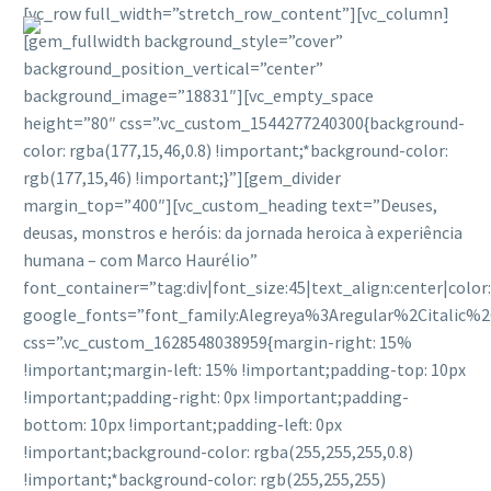
[vc_row full_width=”stretch_row_content”][vc_column]
[gem_fullwidth background_style=”cover”
background_position_vertical=”center”
background_image=”18831″][vc_empty_space
height=”80″ css=”.vc_custom_1544277240300{background-
color: rgba(177,15,46,0.8) !important;*background-color:
rgb(177,15,46) !important;}”][gem_divider
margin_top=”400″][vc_custom_heading text=”Deuses,
deusas, monstros e heróis: da jornada heroica à experiência
humana – com Marco Haurélio”
font_container=”tag:div|font_size:45|text_align:center|colo
google_fonts=”font_family:Alegreya%3Aregular%2Citalic%
css=”.vc_custom_1628548038959{margin-right: 15%
!important;margin-left: 15% !important;padding-top: 10px
!important;padding-right: 0px !important;padding-
bottom: 10px !important;padding-left: 0px
!important;background-color: rgba(255,255,255,0.8)
!important;*background-color: rgb(255,255,255)