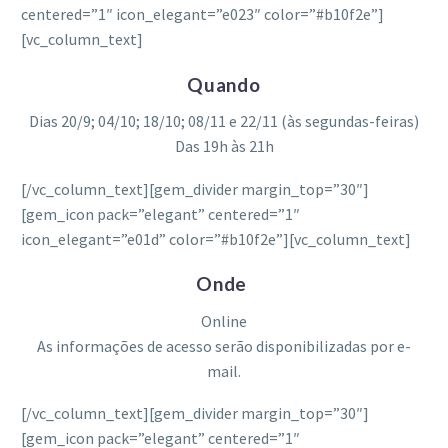
centered=”1″ icon_elegant=”e023″ color=”#b10f2e”]
[vc_column_text]
Quando
Dias 20/9; 04/10; 18/10; 08/11 e 22/11 (às segundas-feiras)
Das 19h às 21h
[/vc_column_text][gem_divider margin_top=”30″]
[gem_icon pack=”elegant” centered=”1″
icon_elegant=”e01d” color=”#b10f2e”][vc_column_text]
Onde
Online
As informações de acesso serão disponibilizadas por e-
mail.
[/vc_column_text][gem_divider margin_top=”30″]
[gem_icon pack=”elegant” centered=”1″