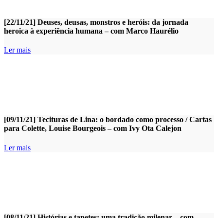
[22/11/21] Deuses, deusas, monstros e heróis: da jornada
heroica à experiência humana – com Marco Haurélio
Ler mais
[09/11/21] Tecituras de Lina: o bordado como processo / Cartas
para Colette, Louise Bourgeois – com Ivy Ota Calejon
Ler mais
[08/11/21] Histórias e tapetes: uma tradição milenar – com