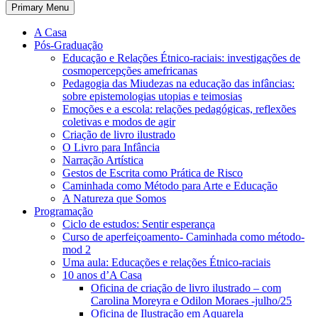
Primary Menu
A Casa
Pós-Graduação
Educação e Relações Étnico-raciais: investigações de
cosmopercepções amefricanas
Pedagogia das Miudezas na educação das infâncias:
sobre epistemologias utopias e teimosias
Emoções e a escola: relações pedagógicas, reflexões
coletivas e modos de agir
Criação de livro ilustrado
O Livro para Infância
Narração Artística
Gestos de Escrita como Prática de Risco
Caminhada como Método para Arte e Educação
A Natureza que Somos
Programação
Ciclo de estudos: Sentir esperança
Curso de aperfeiçoamento- Caminhada como método-
mod 2
Uma aula: Educações e relações Étnico-raciais
10 anos d’A Casa
Oficina de criação de livro ilustrado – com
Carolina Moreyra e Odilon Moraes -julho/25
Oficina de Ilustração em Aquarela