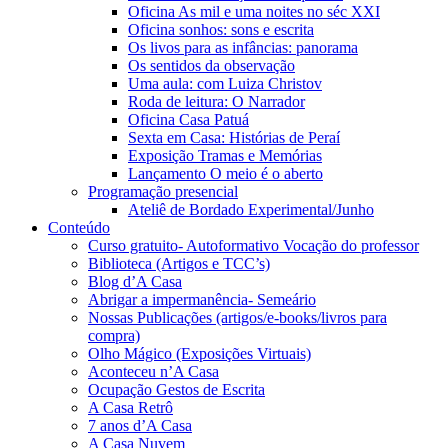
Oficina As mil e uma noites no séc XXI
Oficina sonhos: sons e escrita
Os livos para as infâncias: panorama
Os sentidos da observação
Uma aula: com Luiza Christov
Roda de leitura: O Narrador
Oficina Casa Patuá
Sexta em Casa: Histórias de Peraí
Exposição Tramas e Memórias
Lançamento O meio é o aberto
Programação presencial
Ateliê de Bordado Experimental/Junho
Conteúdo
Curso gratuito- Autoformativo Vocação do professor
Biblioteca (Artigos e TCC’s)
Blog d’A Casa
Abrigar a impermanência- Semeário
Nossas Publicações (artigos/e-books/livros para
compra)
Olho Mágico (Exposições Virtuais)
Aconteceu n’A Casa
Ocupação Gestos de Escrita
A Casa Retrô
7 anos d’A Casa
A Casa Nuvem