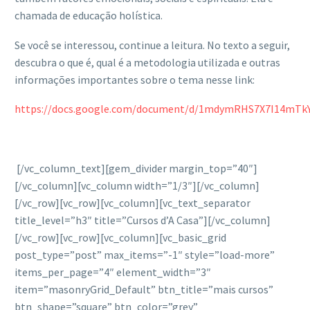
chamada de educação holística.
Se você se interessou, continue a leitura. No texto a seguir,
descubra o que é, qual é a metodologia utilizada e outras
informações importantes sobre o tema nesse link:
https://docs.google.com/document/d/1mdymRHS7X7I14mTkY
[/vc_column_text][gem_divider margin_top=”40″]
[/vc_column][vc_column width=”1/3″][/vc_column]
[/vc_row][vc_row][vc_column][vc_text_separator
title_level=”h3″ title=”Cursos d’A Casa”][/vc_column]
[/vc_row][vc_row][vc_column][vc_basic_grid
post_type=”post” max_items=”-1″ style=”load-more”
items_per_page=”4″ element_width=”3″
item=”masonryGrid_Default” btn_title=”mais cursos”
btn_shape=”square” btn_color=”grey”