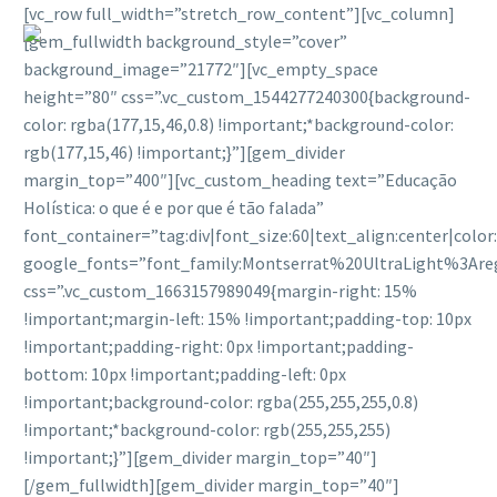
[vc_row full_width=”stretch_row_content”][vc_column]
[gem_fullwidth background_style=”cover”
background_image=”21772″][vc_empty_space
height=”80″ css=”.vc_custom_1544277240300{background-
color: rgba(177,15,46,0.8) !important;*background-color:
rgb(177,15,46) !important;}”][gem_divider
margin_top=”400″][vc_custom_heading text=”Educação
Holística: o que é e por que é tão falada”
font_container=”tag:div|font_size:60|text_align:center|colo
google_fonts=”font_family:Montserrat%20UltraLight%3Are
css=”.vc_custom_1663157989049{margin-right: 15%
!important;margin-left: 15% !important;padding-top: 10px
!important;padding-right: 0px !important;padding-
bottom: 10px !important;padding-left: 0px
!important;background-color: rgba(255,255,255,0.8)
!important;*background-color: rgb(255,255,255)
!important;}”][gem_divider margin_top=”40″]
[/gem_fullwidth][gem_divider margin_top=”40″]