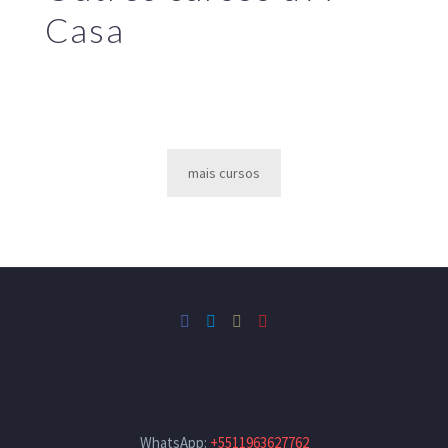
Casa
mais cursos
WhatsApp:
+5511963627762