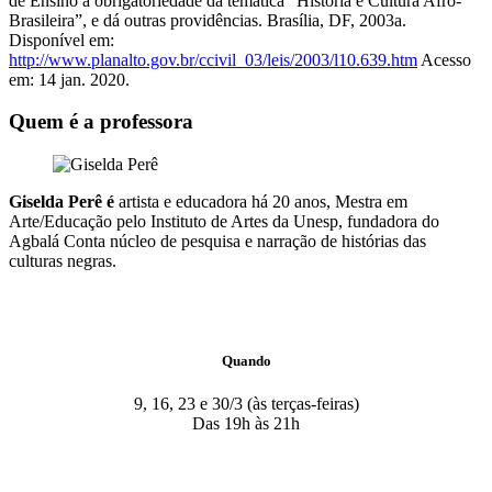
de Ensino a obrigatoriedade da temática “História e Cultura Afro-
Brasileira”, e dá outras providências. Brasília, DF, 2003a.
Disponível em:
http://www.planalto.gov.br/ccivil_03/leis/2003/l10.639.htm
Acesso
em: 14 jan. 2020.
Quem é a professora
Giselda Perê é
artista e educadora há 20 anos, Mestra em
Arte/Educação pelo Instituto de Artes da Unesp, fundadora do
Agbalá Conta núcleo de pesquisa e narração de histórias das
culturas negras.
Quando
9, 16, 23 e 30/3 (às terças-feiras)
Das 19h às 21h