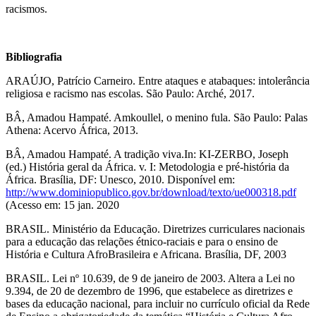
racismos.
Bibliografia
ARAÚJO, Patrício Carneiro. Entre ataques e atabaques: intolerância
religiosa e racismo nas escolas. São Paulo: Arché, 2017.
BÂ, Amadou Hampaté. Amkoullel, o menino fula. São Paulo: Palas
Athena: Acervo África, 2013.
BÂ, Amadou Hampaté. A tradição viva.In: KI-ZERBO, Joseph
(ed.) História geral da África. v. I: Metodologia e pré-história da
África. Brasília, DF: Unesco, 2010. Disponível em:
http://www.dominiopublico.gov.br/download/texto/ue000318.pdf
(Acesso em: 15 jan. 2020
BRASIL. Ministério da Educação. Diretrizes curriculares nacionais
para a educação das relações étnico-raciais e para o ensino de
História e Cultura AfroBrasileira e Africana. Brasília, DF, 2003
BRASIL. Lei nº 10.639, de 9 de janeiro de 2003. Altera a Lei no
9.394, de 20 de dezembro de 1996, que estabelece as diretrizes e
bases da educação nacional, para incluir no currículo oficial da Rede