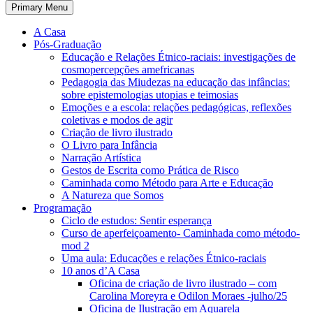
Primary Menu
A Casa
Pós-Graduação
Educação e Relações Étnico-raciais: investigações de
cosmopercepções amefricanas
Pedagogia das Miudezas na educação das infâncias:
sobre epistemologias utopias e teimosias
Emoções e a escola: relações pedagógicas, reflexões
coletivas e modos de agir
Criação de livro ilustrado
O Livro para Infância
Narração Artística
Gestos de Escrita como Prática de Risco
Caminhada como Método para Arte e Educação
A Natureza que Somos
Programação
Ciclo de estudos: Sentir esperança
Curso de aperfeiçoamento- Caminhada como método-
mod 2
Uma aula: Educações e relações Étnico-raciais
10 anos d’A Casa
Oficina de criação de livro ilustrado – com
Carolina Moreyra e Odilon Moraes -julho/25
Oficina de Ilustração em Aquarela