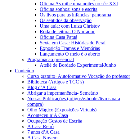
Oficina As mil e uma noites no séc XXI
Oficina sonhos: sons e escrita
Os livos para as infâncias: panorama
Os sentidos da observação
Uma aula: com Luiza Christov
Roda de leitura: O Narrador
Oficina Casa Patuá
Sexta em Casa: Histórias de Peraí
Exposição Tramas e Memórias
Lançamento O meio é o aberto
Programação presencial
Ateliê de Bordado Experimental/Junho
Conteúdo
Curso gratuito- Autoformativo Vocação do professor
Biblioteca (Artigos e TCC’s)
Blog d’A Casa
Abrigar a impermanência- Semeário
Nossas Publicações (artigos/e-books/livros para
compra)
Olho Mágico (Exposições Virtuais)
Aconteceu n’A Casa
Ocupação Gestos de Escrita
A Casa Retrô
7 anos d’A Casa
A Casa Nuvem