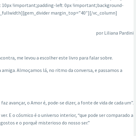
 10px !important;padding-left: 0px !important;background-
em_fullwidth][gem_divider margin_top=”40″][/vc_column]
por Liliana Pardini
ontra, me levou a escolher este livro para falar sobre.
ma amiga. Almoçamos lá, no ritmo da conversa, e passamos a
faz avançar, o Amor é, pode-se dizer, a fonte de vida de cada um”.
er. E o cósmico é o universo interior, “que pode ser comparado a
ostos e o porquê misterioso do nosso ser.”