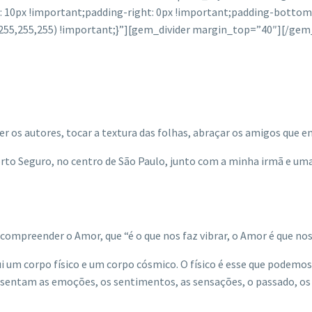
: 10px !important;padding-right: 0px !important;padding-bottom:
gb(255,255,255) !important;}”][gem_divider margin_top=”40″][/g
r os autores, tocar a textura das folhas, abraçar os amigos que enc
Porto Seguro, no centro de São Paulo, junto com a minha irmã e u
 compreender o Amor, que “é o que nos faz vibrar, o Amor é que nos 
um corpo físico e um corpo cósmico. O físico é esse que podemos v
entam as emoções, os sentimentos, as sensações, o passado, os g