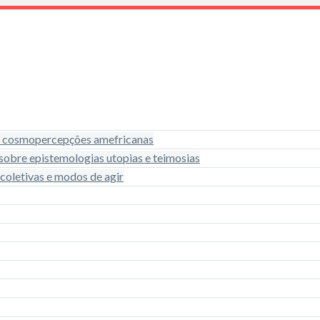
de cosmopercepções amefricanas
sobre epistemologias utopias e teimosias
 coletivas e modos de agir