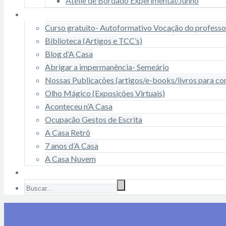
Ateliê de Bordado Experimental/Junho
Conteúdo
Curso gratuito- Autoformativo Vocação do professo
Biblioteca (Artigos e TCC’s)
Blog d’A Casa
Abrigar a impermanência- Semeário
Nossas Publicações (artigos/e-books/livros para c
Olho Mágico (Exposições Virtuais)
Aconteceu n’A Casa
Ocupação Gestos de Escrita
A Casa Retrô
7 anos d’A Casa
A Casa Nuvem
Receber Notícias