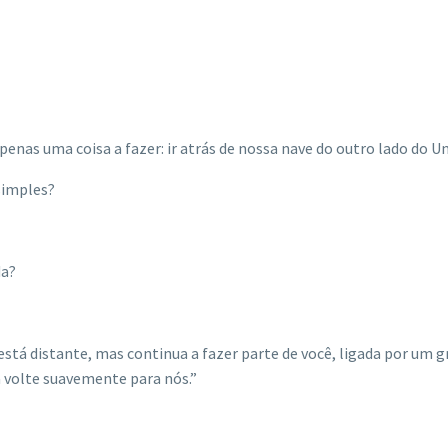
nas uma coisa a fazer: ir atrás de nossa nave do outro lado do Un
 simples?
da?
está distante, mas continua a fazer parte de você, ligada por um 
 volte suavemente para nós.”