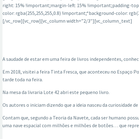
right: 15% !important;margin-left: 15% !important;padding-top
color: rgba(255,255,255,0.8) !important;*background-color: r
[/vc_row][vc_row][vc_column width=”2/3″][vc_column_text]
A saudade de estar em uma feira de livros independentes, conhece
Em 2018, visitei a feira Tinta Fresca, que aconteceu no Espaço 
tarde toda na feira.
Na mesa da livraria Lote 42 abri este pequeno livro.
Os autores o iniciam dizendo que a ideia nasceu da curiosidade de
Contam que, segundo a Teoria da Navete, cada ser humano possui 
uma nave espacial com milhões e milhões de botões… que repres