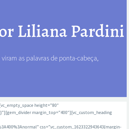
or Liliana Pardini
 viram as palavras de ponta-cabeça,
[vc_empty_space height=”80″
nt;}”][gem_divider margin_top=”400″][vc_custom_heading
r%3A400%3Anormal” css=”.vc_custom_1623322943643{margin-