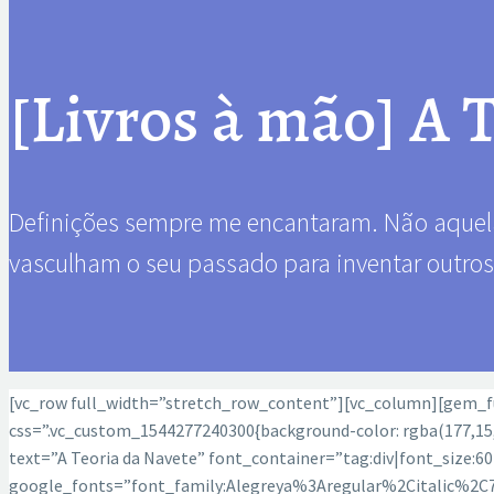
[Livros à mão] A T
Definições sempre me encantaram. Não aquelas
vasculham o seu passado para inventar outros 
[vc_row full_width=”stretch_row_content”][vc_column][gem_f
css=”.vc_custom_1544277240300{background-color: rgba(177,15,
text=”A Teoria da Navete” font_container=”tag:div|font_size:6
google_fonts=”font_family:Alegreya%3Aregular%2Citalic%2C