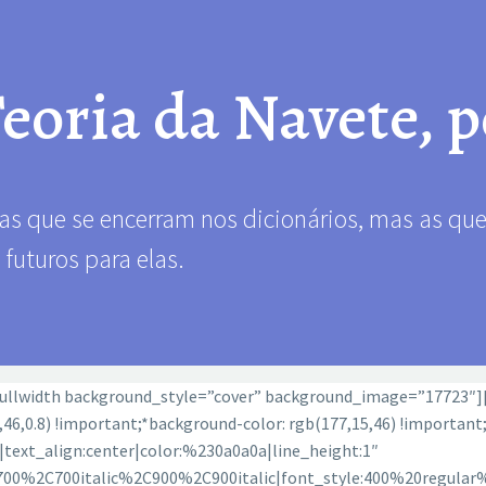
eoria da Navete, p
 que se encerram nos dicionários, mas as que
futuros para elas.
ullwidth background_style=”cover” background_image=”17723″]
46,0.8) !important;*background-color: rgb(177,15,46) !importa
0|text_align:center|color:%230a0a0a|line_height:1″
700%2C700italic%2C900%2C900italic|font_style:400%20regula