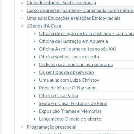
Ciclo de estudos: Sentir esperança
Curso de aperfeiçoamento- Caminhada como métod
Uma aula: Educações e relações Étnico-raciais
10 anos d’A Casa
Oficina de criação de livro ilustrado – com C
Oficina de Ilustração em Aquarela
Oficina As mil e uma noites no séc XXI
Oficina sonhos: sons e escrita
Os livos para as infâncias: panorama
Os sentidos da observação
Uma aula: com Luiza Christov
Roda de leitura: O Narrador
Oficina Casa Patuá
Sexta em Casa: Histórias de Peraí
Exposição Tramas e Memórias
Lançamento O meio é o aberto
Programação presencial