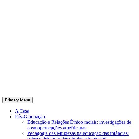
Primary Menu
A Casa
Pós-Graduação
Educação e Relações Étnico-raciais: investigações de
cosmopercepções amefricanas
Pedagogia das Miudezas na educação das infâncias:
sobre epistemologias utopias e teimosias