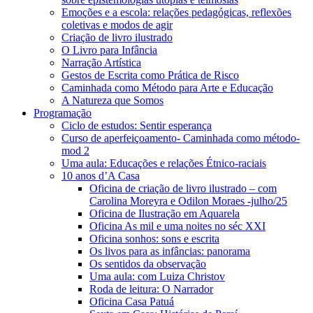
Emoções e a escola: relações pedagógicas, reflexões
coletivas e modos de agir
Criação de livro ilustrado
O Livro para Infância
Narração Artística
Gestos de Escrita como Prática de Risco
Caminhada como Método para Arte e Educação
A Natureza que Somos
Programação
Ciclo de estudos: Sentir esperança
Curso de aperfeiçoamento- Caminhada como método-
mod 2
Uma aula: Educações e relações Étnico-raciais
10 anos d’A Casa
Oficina de criação de livro ilustrado – com
Carolina Moreyra e Odilon Moraes -julho/25
Oficina de Ilustração em Aquarela
Oficina As mil e uma noites no séc XXI
Oficina sonhos: sons e escrita
Os livos para as infâncias: panorama
Os sentidos da observação
Uma aula: com Luiza Christov
Roda de leitura: O Narrador
Oficina Casa Patuá