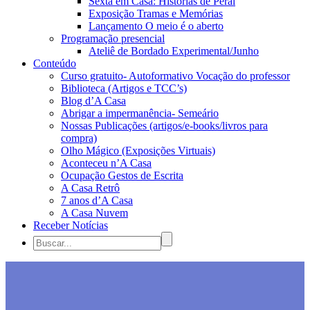
Sexta em Casa: Histórias de Peraí
Exposição Tramas e Memórias
Lançamento O meio é o aberto
Programação presencial
Ateliê de Bordado Experimental/Junho
Conteúdo
Curso gratuito- Autoformativo Vocação do professor
Biblioteca (Artigos e TCC’s)
Blog d’A Casa
Abrigar a impermanência- Semeário
Nossas Publicações (artigos/e-books/livros para
compra)
Olho Mágico (Exposições Virtuais)
Aconteceu n’A Casa
Ocupação Gestos de Escrita
A Casa Retrô
7 anos d’A Casa
A Casa Nuvem
Receber Notícias