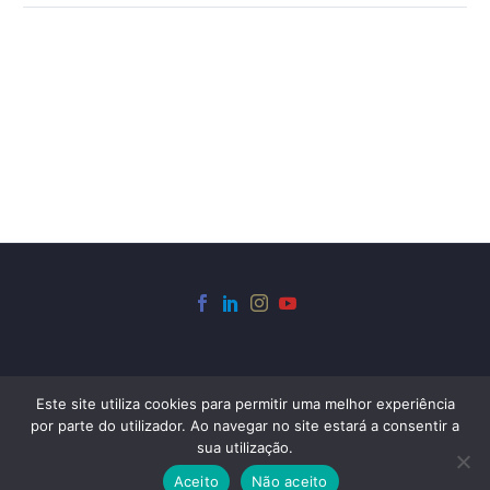
Este site utiliza cookies para permitir uma melhor experiência
por parte do utilizador. Ao navegar no site estará a consentir a
WhatsApp:
+5511963627762
sua utilização.
e-mail: contato@acasatombada.com
Aceito
Não aceito
A Casa Tombada - Todos os direitos reservados