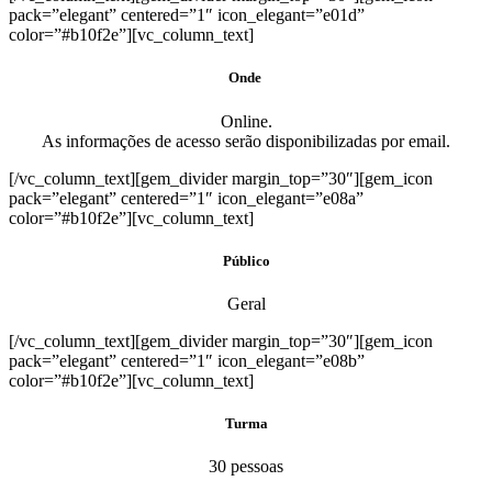
pack=”elegant” centered=”1″ icon_elegant=”e01d”
color=”#b10f2e”][vc_column_text]
Onde
Online.
As informações de acesso serão disponibilizadas por email.
[/vc_column_text][gem_divider margin_top=”30″][gem_icon
pack=”elegant” centered=”1″ icon_elegant=”e08a”
color=”#b10f2e”][vc_column_text]
Público
Geral
[/vc_column_text][gem_divider margin_top=”30″][gem_icon
pack=”elegant” centered=”1″ icon_elegant=”e08b”
color=”#b10f2e”][vc_column_text]
Turma
30 pessoas