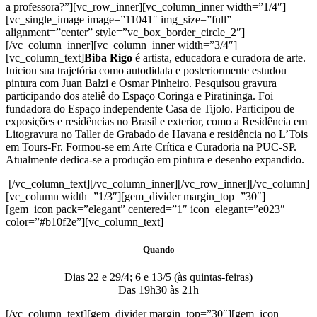
a professora?”][vc_row_inner][vc_column_inner width=”1/4″]
[vc_single_image image=”11041″ img_size=”full”
alignment=”center” style=”vc_box_border_circle_2″]
[/vc_column_inner][vc_column_inner width=”3/4″]
[vc_column_text]
Biba Rigo
é artista, educadora e curadora de arte.
Iniciou sua trajetória como autodidata e posteriormente estudou
pintura com Juan Balzi e Osmar Pinheiro. Pesquisou gravura
participando dos ateliê do Espaço Coringa e Piratininga. Foi
fundadora do Espaço independente Casa de Tijolo. Participou de
exposições e residências no Brasil e exterior, como a Residência em
Litogravura no Taller de Grabado de Havana e residência no L’Tois
em Tours-Fr. Formou-se em Arte Crítica e Curadoria na PUC-SP.
Atualmente dedica-se a produção em pintura e desenho expandido.
[/vc_column_text][/vc_column_inner][/vc_row_inner][/vc_column]
[vc_column width=”1/3″][gem_divider margin_top=”30″]
[gem_icon pack=”elegant” centered=”1″ icon_elegant=”e023″
color=”#b10f2e”][vc_column_text]
Quando
Dias 22 e 29/4; 6 e 13/5 (às quintas-feiras)
Das 19h30 às 21h
[/vc_column_text][gem_divider margin_top=”30″][gem_icon