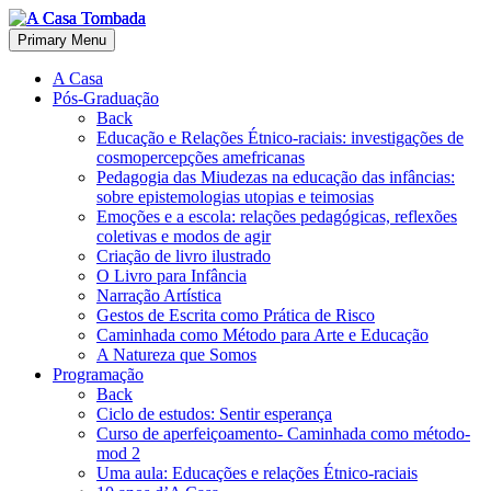
Primary Menu
A Casa
Pós-Graduação
Back
Educação e Relações Étnico-raciais: investigações de
cosmopercepções amefricanas
Pedagogia das Miudezas na educação das infâncias:
sobre epistemologias utopias e teimosias
Emoções e a escola: relações pedagógicas, reflexões
coletivas e modos de agir
Criação de livro ilustrado
O Livro para Infância
Narração Artística
Gestos de Escrita como Prática de Risco
Caminhada como Método para Arte e Educação
A Natureza que Somos
Programação
Back
Ciclo de estudos: Sentir esperança
Curso de aperfeiçoamento- Caminhada como método-
mod 2
Uma aula: Educações e relações Étnico-raciais