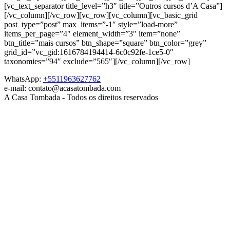
[vc_text_separator title_level=”h3″ title=”Outros cursos d’A Casa”]
[/vc_column][/vc_row][vc_row][vc_column][vc_basic_grid
post_type=”post” max_items=”-1″ style=”load-more”
items_per_page=”4″ element_width=”3″ item=”none”
btn_title=”mais cursos” btn_shape=”square” btn_color=”grey”
grid_id=”vc_gid:1616784194414-6c0c92fe-1ce5-0″
taxonomies=”94″ exclude=”565″][/vc_column][/vc_row]
WhatsApp:
+5511963627762
e-mail: contato@acasatombada.com
A Casa Tombada - Todos os direitos reservados