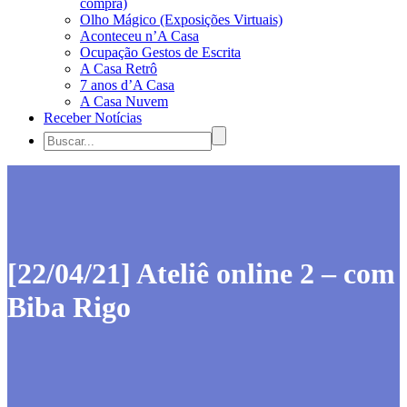
compra)
Olho Mágico (Exposições Virtuais)
Aconteceu n’A Casa
Ocupação Gestos de Escrita
A Casa Retrô
7 anos d’A Casa
A Casa Nuvem
Receber Notícias
[22/04/21] Ateliê online 2 – com
Biba Rigo