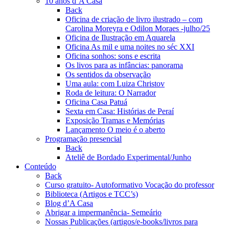
10 anos d’A Casa
Back
Oficina de criação de livro ilustrado – com
Carolina Moreyra e Odilon Moraes -julho/25
Oficina de Ilustração em Aquarela
Oficina As mil e uma noites no séc XXI
Oficina sonhos: sons e escrita
Os livos para as infâncias: panorama
Os sentidos da observação
Uma aula: com Luiza Christov
Roda de leitura: O Narrador
Oficina Casa Patuá
Sexta em Casa: Histórias de Peraí
Exposição Tramas e Memórias
Lançamento O meio é o aberto
Programação presencial
Back
Ateliê de Bordado Experimental/Junho
Conteúdo
Back
Curso gratuito- Autoformativo Vocação do professor
Biblioteca (Artigos e TCC’s)
Blog d’A Casa
Abrigar a impermanência- Semeário
Nossas Publicações (artigos/e-books/livros para