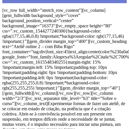
[vc_row full_width=”stretch_row_content”][vc_column]
[gem_fullwidth background_style=”cover”
background_position_vertical=”center”
background_image=”16373″][vc_empty_space height=”80″
css=”.vc_custom_1544277240300{background-color:
rgba(177,15,46,0.8) !important;*background-color: rgb(177,15,46)
!important;}”][gem_divider margin_top=”400″][vc_custom_heading
text=”Ateliê online 2 – com Biba Rigo”
font_container=”tag:div|font_size:45|text_align:center|color:%230a0a0
google_fonts=”font_family:Alegreya%3Aregular%2Citalic%2C700
css=”.vc_custom_1615548340255{margin-right: 15%
!important;margin-left: 15% !important;padding-top: 10px
!important;padding-right: 0px !important;padding-bottom: 10px
!important;padding-left: 0px !important;background-color:
rgba(255,255,255,0.8) !important;*background-color:
rgb(255,255,255) !important;}”][gem_divider margin_top=”40″]
[/gem_fullwidth][/vc_column][/vc_row][vc_row][vc_column
width=”2/3″][vc_text_separator title_level=”h3″ title=”Sobre o
curso”][vc_column_text]Experimentar formas de fazer um ateliê, de
se colocar em estado de criação, na potência que é a criação
coletiva. Abrir-se à convivência possível em um presente em
suspensão, em tempos difíceis onde a necessidade de se juntar,
muitas vezes, é o impulso necessário para iniciar uma pintura, um