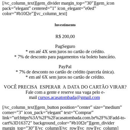
[/vc_column_text][gem_divider margin_top=”30″][gem_icon
pack=”elegant” centered=”1″ icon_elegant=”e0ed”
color=”#b10f2e”][vc_column_text]
Investimento
R$ 200,00
PagSeguro
* em até 4X sem juros no
cartão
de crédito.
* 7% de desconto para pagamentos via boleto bancário.
PayPal
* 7% de desconto no
cartão
de crédito (parcela única).
* em até 6X sem juros no
cartão
de crédito.
VOCÊ PRECISA ESPERAR A
DATA
DO
CARTÃO
VIRAR
?
Fale com a gente e reserve sua vaga pelo e-
mail
cursos.acasatombada@gmail.com
[/vc_column_text][gem_button position=”center” size=”medium”
corner=”3″ icon_pack=”elegant” text=”Comprar”
link=”url:https%3A%2F%2Facasatombada.com.br%2F%3Fadd-to-
cart%3D16372″ background_color=”#b10f2e”][gem_divider
margin_top=”30″][/vc_column][/vc_row][vc_row][vc_column]