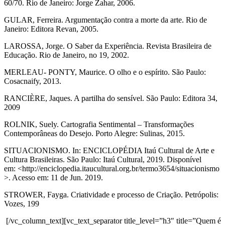
60/70. Rio de Janeiro: Jorge Zahar, 2006.
GULAR, Ferreira. Argumentação contra a morte da arte. Rio de
Janeiro: Editora Revan, 2005.
LAROSSA, Jorge. O Saber da Experiência. Revista Brasileira de
Educação. Rio de Janeiro, no 19, 2002.
MERLEAU- PONTY, Maurice. O olho e o espírito. São Paulo:
Cosacnaify, 2013.
RANCIÈRE, Jaques. A partilha do sensível. São Paulo: Editora 34,
2009
ROLNIK, Suely. Cartografia Sentimental – Transformações
Contemporâneas do Desejo. Porto Alegre: Sulinas, 2015.
SITUACIONISMO. In: ENCICLOPÉDIA Itaú Cultural de Arte e
Cultura Brasileiras. São Paulo: Itaú Cultural, 2019. Disponível
em: <http://enciclopedia.itaucultural.org.br/termo3654/situacionismo
>. Acesso em: 11 de Jun. 2019.
STROWER, Fayga. Criatividade e processo de Criação. Petrópolis:
Vozes, 199
[/vc_column_text][vc_text_separator title_level=”h3″ title=”Quem é