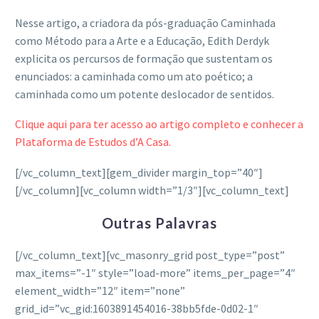
Nesse artigo, a criadora da pós-graduação Caminhada
como Método para a Arte e a Educação, Edith Derdyk
explicita os percursos de formação que sustentam os
enunciados: a caminhada como um ato poético; a
caminhada como um potente deslocador de sentidos.
Clique aqui para ter acesso ao artigo completo e conhecer a
Plataforma de Estudos d’A Casa.
[/vc_column_text][gem_divider margin_top=”40″]
[/vc_column][vc_column width=”1/3″][vc_column_text]
Outras Palavras
[/vc_column_text][vc_masonry_grid post_type=”post”
max_items=”-1″ style=”load-more” items_per_page=”4″
element_width=”12″ item=”none”
grid_id=”vc_gid:1603891454016-38bb5fde-0d02-1″