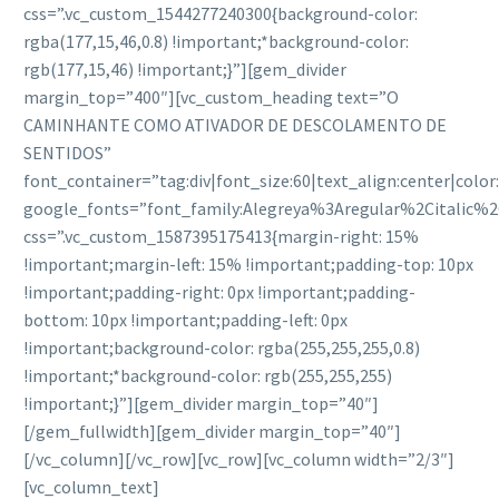
css=”.vc_custom_1544277240300{background-color:
rgba(177,15,46,0.8) !important;*background-color:
rgb(177,15,46) !important;}”][gem_divider
margin_top=”400″][vc_custom_heading text=”O
CAMINHANTE COMO ATIVADOR DE DESCOLAMENTO DE
SENTIDOS”
font_container=”tag:div|font_size:60|text_align:center|colo
google_fonts=”font_family:Alegreya%3Aregular%2Citalic%
css=”.vc_custom_1587395175413{margin-right: 15%
!important;margin-left: 15% !important;padding-top: 10px
!important;padding-right: 0px !important;padding-
bottom: 10px !important;padding-left: 0px
!important;background-color: rgba(255,255,255,0.8)
!important;*background-color: rgb(255,255,255)
!important;}”][gem_divider margin_top=”40″]
[/gem_fullwidth][gem_divider margin_top=”40″]
[/vc_column][/vc_row][vc_row][vc_column width=”2/3″]
[vc_column_text]