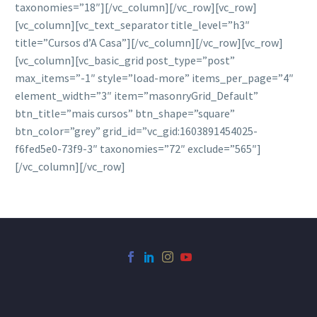
taxonomies=”18″][/vc_column][/vc_row][vc_row]
[vc_column][vc_text_separator title_level=”h3″
title=”Cursos d’A Casa”][/vc_column][/vc_row][vc_row]
[vc_column][vc_basic_grid post_type=”post”
max_items=”-1″ style=”load-more” items_per_page=”4″
element_width=”3″ item=”masonryGrid_Default”
btn_title=”mais cursos” btn_shape=”square”
btn_color=”grey” grid_id=”vc_gid:1603891454025-
f6fed5e0-73f9-3″ taxonomies=”72″ exclude=”565″]
[/vc_column][/vc_row]