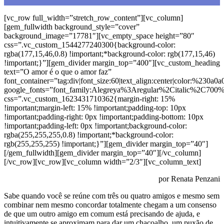
[vc_row full_width=”stretch_row_content”][vc_column]
[gem_fullwidth background_style=”cover”
background_image=”17781″][vc_empty_space height=”80″
css=”.vc_custom_1544277240300{background-color:
rgba(177,15,46,0.8) !important;*background-color: rgb(177,15,46)
!important;}”][gem_divider margin_top=”400″][vc_custom_heading
text=”O amor é o que o amor faz”
font_container=”tag:div|font_size:60|text_align:center|color:%230a0a0
google_fonts=”font_family:Alegreya%3Aregular%2Citalic%2C700
css=”.vc_custom_1623431710362{margin-right: 15%
!important;margin-left: 15% !important;padding-top: 10px
!important;padding-right: 0px !important;padding-bottom: 10px
!important;padding-left: 0px !important;background-color:
rgba(255,255,255,0.8) !important;*background-color:
rgb(255,255,255) !important;}”][gem_divider margin_top=”40″]
[/gem_fullwidth][gem_divider margin_top=”40″][/vc_column]
[/vc_row][vc_row][vc_column width=”2/3″][vc_column_text]
por Renata Penzani
Sabe quando você se reúne com três ou quatro amigos e mesmo sem
combinar nem mesmo concordar totalmente chegam a um consenso
de que um outro amigo em comum está precisando de ajuda, e
intuitivamente se aproximam para dar um chacoalho, um puxão de