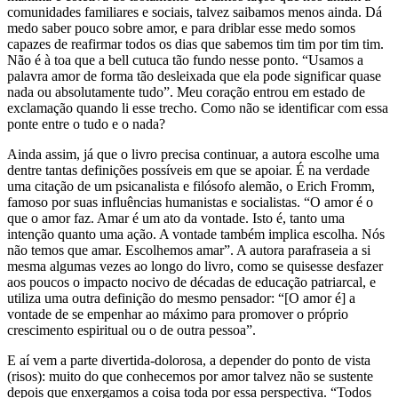
comunidades familiares e sociais, talvez saibamos menos ainda. Dá
medo saber pouco sobre amor, e para driblar esse medo somos
capazes de reafirmar todos os dias que sabemos tim tim por tim tim.
Não é à toa que a bell cutuca tão fundo nesse ponto. “Usamos a
palavra amor de forma tão desleixada que ela pode significar quase
nada ou absolutamente tudo”. Meu coração entrou em estado de
exclamação quando li esse trecho. Como não se identificar com essa
ponte entre o tudo e o nada?
Ainda assim, já que o livro precisa continuar, a autora escolhe uma
dentre tantas definições possíveis em que se apoiar. É na verdade
uma citação de um psicanalista e filósofo alemão, o Erich Fromm,
famoso por suas influências humanistas e socialistas. “O amor é o
que o amor faz. Amar é um ato da vontade. Isto é, tanto uma
intenção quanto uma ação. A vontade também implica escolha. Nós
não temos que amar. Escolhemos amar”. A autora parafraseia a si
mesma algumas vezes ao longo do livro, como se quisesse desfazer
aos poucos o impacto nocivo de décadas de educação patriarcal, e
utiliza uma outra definição do mesmo pensador: “[O amor é] a
vontade de se empenhar ao máximo para promover o próprio
crescimento espiritual ou o de outra pessoa”.
E aí vem a parte divertida-dolorosa, a depender do ponto de vista
(risos): muito do que conhecemos por amor talvez não se sustente
depois que enxergamos a coisa toda por essa perspectiva. “Todos