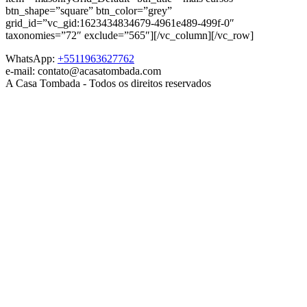
btn_shape=”square” btn_color=”grey”
grid_id=”vc_gid:1623434834679-4961e489-499f-0″
taxonomies=”72″ exclude=”565″][/vc_column][/vc_row]
WhatsApp:
+5511963627762
e-mail: contato@acasatombada.com
A Casa Tombada - Todos os direitos reservados