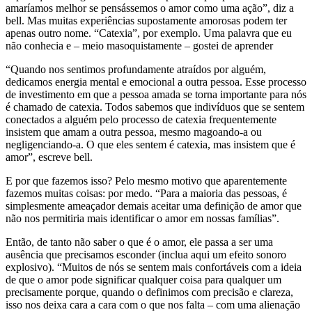
amaríamos melhor se pensássemos o amor como uma ação”, diz a
bell. Mas muitas experiências supostamente amorosas podem ter
apenas outro nome. “Catexia”, por exemplo. Uma palavra que eu
não conhecia e – meio masoquistamente – gostei de aprender
“Quando nos sentimos profundamente atraídos por alguém,
dedicamos energia mental e emocional a outra pessoa. Esse processo
de investimento em que a pessoa amada se torna importante para nós
é chamado de catexia. Todos sabemos que indivíduos que se sentem
conectados a alguém pelo processo de catexia frequentemente
insistem que amam a outra pessoa, mesmo magoando-a ou
negligenciando-a. O que eles sentem é catexia, mas insistem que é
amor”, escreve bell.
E por que fazemos isso? Pelo mesmo motivo que aparentemente
fazemos muitas coisas: por medo. “Para a maioria das pessoas, é
simplesmente ameaçador demais aceitar uma definição de amor que
não nos permitiria mais identificar o amor em nossas famílias”.
Então, de tanto não saber o que é o amor, ele passa a ser uma
ausência que precisamos esconder (inclua aqui um efeito sonoro
explosivo). “Muitos de nós se sentem mais confortáveis com a ideia
de que o amor pode significar qualquer coisa para qualquer um
precisamente porque, quando o definimos com precisão e clareza,
isso nos deixa cara a cara com o que nos falta – com uma alienação