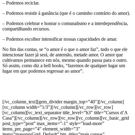
– Podemos reciclar.
– Podemos resistir à ganância (que é o caminho contrário do amor).
– Podemos celebrar e honrar o comunalismo e a interdependência,
compartilhando recursos.
– Podemos escolher intensificar nossas capacidades de amar.
No fim das contas, se “o amor é o que o amor faz”, tudo o que ele
intencionar fazer já será, de antemão, metade amor. O amor que
cultivamos permanece em nós, mesmo quando passa para o outro.
Só assim, como diz a bell hooks, “fazemos de qualquer lugar um
lugar em que podemos regressar ao amor”.
[/vc_column_text][gem_divider margin_top=”40″][/vc_column]
[vc_column width=”1/3″][/vc_column][/vc_row][vc_row]
[vc_column][vc_text_separator title_level=”h3″ title=”Cursos d’A
Casa”][/vc_column][/vc_row][vc_row][vc_column][vc_basic_grid
post_type=”post” max_items=”-1″ style=”load-more”
items_per_page=”4″ element_width=”3″
item=”masonryGrid_Default” btn_title=”mais cursos”