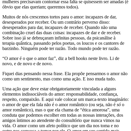
mulheres precisavam contornar essa falta se quisessem ser amadas (é
óbvio que elas queriam; queremos todos).
Muitos de nós crescemos tortos para o amor: incapazes de dar,
desesperados por receber. Ou um contrário perverso disso:
desesperados para dar, incapazes de receber. Quando não uma
combinação cruel das duas coisas: incapazes de dar e de receber.
Sobre isso já se debruçaram infinitas pessoas, da psicanálise à
terapia quântica, passando pelos poetas, os loucos e os cantores de
barzinho. Ninguém pode ter razão. Todo mundo pode ter razão.
“O amor é o que o amor faz”, diz a bell hooks neste livro. Li de
novo, e de novo e de novo.
Fiquei dias pensando nessa frase. Ela propõe pensarmos o amor não
como um sentimento, mas como uma ação. E isso muda tudo.
Uma ação que deve estar obrigatoriamente vinculada a alguns
elementos indissociáveis do amor: responsabilidade, confiança,
respeito, compaixão. E aqui vale colocar um marca-texto imaginário:
o amor de que ela fala não é o amor romântico (ou seja, não é
só
o
amor romântico), mas o que ela chama de “ética amorosa”, uma
conduta que podemos escolher em todas as nossas interações, dos
amigos íntimos ao atendente do consultório que nunca vimos na
vida. O amor como um afeto político que um dia nos toma e no
outro nos convoca a tomar por ele. O amor em seu sentido mais