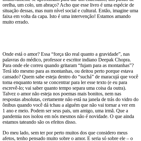
orelha, um colo, um abraço? Acho que esse livro é uma espécie de
situação dessas, mas num nível social e cultural. Então, imagine uma
faixa em volta da capa. Isto é uma intervenção! Estamos amando
muito errado.
Onde está o amor? Essa “força tão real quanto a gravidade”, nas
palavras do médico, professor e escritor indiano Deepak Chopra.
Para onde ele correu quando gritaram “fujam para as montanhas”?
Terá ido mesmo para as montanhas, ou deitou perto porque estava
cansado? Quem sabe esteja dentro do “suchá” de maracujá que você
toma enquanto tenta se concentrar para ler esse texto (e eu para
escrevê-lo; vai saber quanto tempo separa uma coisa da outra).
Talvez o amor não esteja nos poemas mais bonitos, nem nas
respostas absolutas, certamente não está na janela de trás do vidro do
ônibus quando você dá tchau a alguém que não vai tornar a ver em
1 ano e meio. Podem ser seus pais, um amigo, uma irmã. Que a
pandemia nos isolou em nós mesmos não é novidade. O que ainda
estamos tateando são os efeitos disso.
Do meu lado, sem ter por perto muitos dos que considero meus
afetos, tenho pensado muito sobre o amor. E seria só sobre ele – o