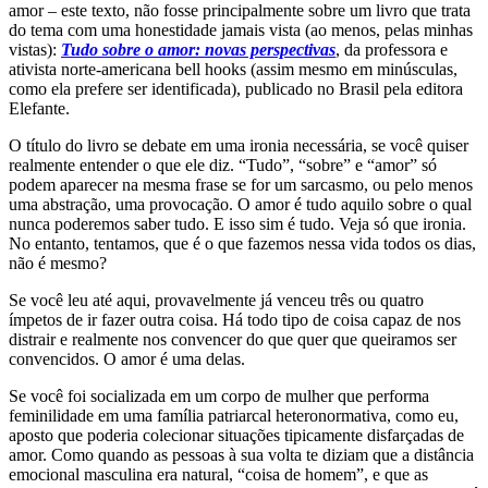
amor – este texto, não fosse principalmente sobre um livro que trata
do tema com uma honestidade jamais vista (ao menos, pelas minhas
vistas):
Tudo sobre o amor: novas perspectivas
, da professora e
ativista norte-americana bell hooks (assim mesmo em minúsculas,
como ela prefere ser identificada), publicado no Brasil pela editora
Elefante.
O título do livro se debate em uma ironia necessária, se você quiser
realmente entender o que ele diz. “Tudo”, “sobre” e “amor” só
podem aparecer na mesma frase se for um sarcasmo, ou pelo menos
uma abstração, uma provocação. O amor é tudo aquilo sobre o qual
nunca poderemos saber tudo. E isso sim é tudo. Veja só que ironia.
No entanto, tentamos, que é o que fazemos nessa vida todos os dias,
não é mesmo?
Se você leu até aqui, provavelmente já venceu três ou quatro
ímpetos de ir fazer outra coisa. Há todo tipo de coisa capaz de nos
distrair e realmente nos convencer do que quer que queiramos ser
convencidos. O amor é uma delas.
Se você foi socializada em um corpo de mulher que performa
feminilidade em uma família patriarcal heteronormativa, como eu,
aposto que poderia colecionar situações tipicamente disfarçadas de
amor. Como quando as pessoas à sua volta te diziam que a distância
emocional masculina era natural, “coisa de homem”, e que as