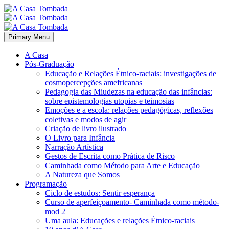
Primary Menu
A Casa
Pós-Graduação
Educação e Relações Étnico-raciais: investigações de
cosmopercepções amefricanas
Pedagogia das Miudezas na educação das infâncias:
sobre epistemologias utopias e teimosias
Emoções e a escola: relações pedagógicas, reflexões
coletivas e modos de agir
Criação de livro ilustrado
O Livro para Infância
Narração Artística
Gestos de Escrita como Prática de Risco
Caminhada como Método para Arte e Educação
A Natureza que Somos
Programação
Ciclo de estudos: Sentir esperança
Curso de aperfeiçoamento- Caminhada como método-
mod 2
Uma aula: Educações e relações Étnico-raciais