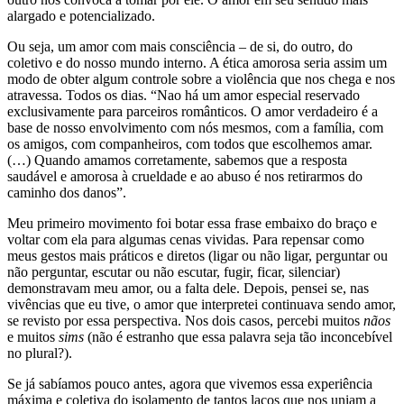
alargado e potencializado.
Ou seja, um amor com mais consciência – de si, do outro, do
coletivo e do nosso mundo interno. A ética amorosa seria assim um
modo de obter algum controle sobre a violência que nos chega e nos
atravessa. Todos os dias. “Nao há um amor especial reservado
exclusivamente para parceiros românticos. O amor verdadeiro é a
base de nosso envolvimento com nós mesmos, com a família, com
os amigos, com companheiros, com todos que escolhemos amar.
(…) Quando amamos corretamente, sabemos que a resposta
saudável e amorosa à crueldade e ao abuso é nos retirarmos do
caminho dos danos”.
Meu primeiro movimento foi botar essa frase embaixo do braço e
voltar com ela para algumas cenas vividas. Para repensar como
meus gestos mais práticos e diretos (ligar ou não ligar, perguntar ou
não perguntar, escutar ou não escutar, fugir, ficar, silenciar)
demonstravam meu amor, ou a falta dele. Depois, pensei se, nas
vivências que eu tive, o amor que interpretei continuava sendo amor,
se revisto por essa perspectiva. Nos dois casos, percebi muitos
nãos
e muitos
sims
(não é estranho que essa palavra seja tão inconcebível
no plural?).
Se já sabíamos pouco antes, agora que vivemos essa experiência
máxima e coletiva do isolamento de tantos laços que nos uniam a