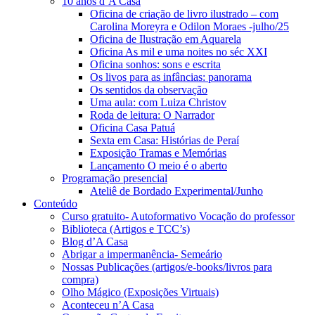
10 anos d’A Casa
Oficina de criação de livro ilustrado – com
Carolina Moreyra e Odilon Moraes -julho/25
Oficina de Ilustração em Aquarela
Oficina As mil e uma noites no séc XXI
Oficina sonhos: sons e escrita
Os livos para as infâncias: panorama
Os sentidos da observação
Uma aula: com Luiza Christov
Roda de leitura: O Narrador
Oficina Casa Patuá
Sexta em Casa: Histórias de Peraí
Exposição Tramas e Memórias
Lançamento O meio é o aberto
Programação presencial
Ateliê de Bordado Experimental/Junho
Conteúdo
Curso gratuito- Autoformativo Vocação do professor
Biblioteca (Artigos e TCC’s)
Blog d’A Casa
Abrigar a impermanência- Semeário
Nossas Publicações (artigos/e-books/livros para
compra)
Olho Mágico (Exposições Virtuais)
Aconteceu n’A Casa