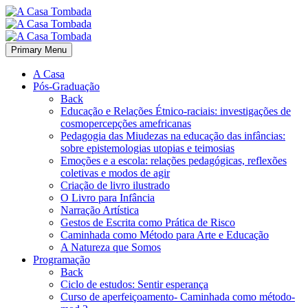
Primary Menu
A Casa
Pós-Graduação
Back
Educação e Relações Étnico-raciais: investigações de
cosmopercepções amefricanas
Pedagogia das Miudezas na educação das infâncias:
sobre epistemologias utopias e teimosias
Emoções e a escola: relações pedagógicas, reflexões
coletivas e modos de agir
Criação de livro ilustrado
O Livro para Infância
Narração Artística
Gestos de Escrita como Prática de Risco
Caminhada como Método para Arte e Educação
A Natureza que Somos
Programação
Back
Ciclo de estudos: Sentir esperança
Curso de aperfeiçoamento- Caminhada como método-