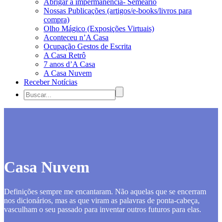
Abrigar a impermanência- Semeário
Nossas Publicações (artigos/e-books/livros para
compra)
Olho Mágico (Exposições Virtuais)
Aconteceu n’A Casa
Ocupação Gestos de Escrita
A Casa Retrô
7 anos d’A Casa
A Casa Nuvem
Receber Notícias
Casa Nuvem
Definições sempre me encantaram. Não aquelas que se encerram
nos dicionários, mas as que viram as palavras de ponta-cabeça,
vasculham o seu passado para inventar outros futuros para elas.