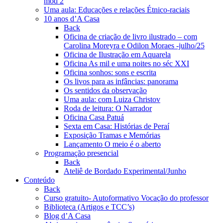
mod 2
Uma aula: Educações e relações Étnico-raciais
10 anos d’A Casa
Back
Oficina de criação de livro ilustrado – com
Carolina Moreyra e Odilon Moraes -julho/25
Oficina de Ilustração em Aquarela
Oficina As mil e uma noites no séc XXI
Oficina sonhos: sons e escrita
Os livos para as infâncias: panorama
Os sentidos da observação
Uma aula: com Luiza Christov
Roda de leitura: O Narrador
Oficina Casa Patuá
Sexta em Casa: Histórias de Peraí
Exposição Tramas e Memórias
Lançamento O meio é o aberto
Programação presencial
Back
Ateliê de Bordado Experimental/Junho
Conteúdo
Back
Curso gratuito- Autoformativo Vocação do professor
Biblioteca (Artigos e TCC’s)
Blog d’A Casa