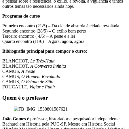
a pensar sobre a resistência, o exílio, a revolta, a vigilância e tantos
outros temas tão necessários ainda hoje.
Programa do curso
Primeiro encontro (21/5) – Da cidade absurda à cidade revoltada
Segundo encontro (28/5) – O exílio bem perto
Terceiro encontro ( 4/6) – A peste e a lei
Quarto encontro (11/6) – Agora, agora, agora
Bibliografia principal para compor o curso:
BLANCHOT,
Le Trè
s-Haut
BLANCHOT,
A Conversa Infinita
CAMUS,
A Peste
CAMUS,
O Homem Revoltado
CAMUS,
O Estado de Sítio
FOUCAULT,
Vigiar e Punir
Quem é o professor
João Gomes
é professor, historiador e pesquisador independente.
Bacharel em História pela PUC-SP, Mestre em História Social