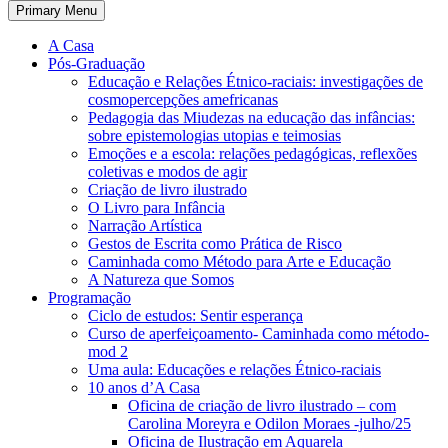
Primary Menu
A Casa
Pós-Graduação
Educação e Relações Étnico-raciais: investigações de
cosmopercepções amefricanas
Pedagogia das Miudezas na educação das infâncias:
sobre epistemologias utopias e teimosias
Emoções e a escola: relações pedagógicas, reflexões
coletivas e modos de agir
Criação de livro ilustrado
O Livro para Infância
Narração Artística
Gestos de Escrita como Prática de Risco
Caminhada como Método para Arte e Educação
A Natureza que Somos
Programação
Ciclo de estudos: Sentir esperança
Curso de aperfeiçoamento- Caminhada como método-
mod 2
Uma aula: Educações e relações Étnico-raciais
10 anos d’A Casa
Oficina de criação de livro ilustrado – com
Carolina Moreyra e Odilon Moraes -julho/25
Oficina de Ilustração em Aquarela