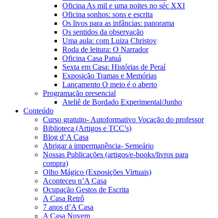
Oficina As mil e uma noites no séc XXI
Oficina sonhos: sons e escrita
Os livos para as infâncias: panorama
Os sentidos da observação
Uma aula: com Luiza Christov
Roda de leitura: O Narrador
Oficina Casa Patuá
Sexta em Casa: Histórias de Peraí
Exposição Tramas e Memórias
Lançamento O meio é o aberto
Programação presencial
Ateliê de Bordado Experimental/Junho
Conteúdo
Curso gratuito- Autoformativo Vocação do professor
Biblioteca (Artigos e TCC’s)
Blog d’A Casa
Abrigar a impermanência- Semeário
Nossas Publicações (artigos/e-books/livros para
compra)
Olho Mágico (Exposições Virtuais)
Aconteceu n’A Casa
Ocupação Gestos de Escrita
A Casa Retrô
7 anos d’A Casa
A Casa Nuvem