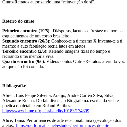
OutrosRetratos autorizando uma “reinvenção de si”.
Roteiro do curso
Primeiro encontro (19/5)
: Diásporas, lacunas e frestas: memórias e
esquecimentos de um corpo brasileiro.
Segundo encontro (26/5)
: Conhece-te a ti mesmo X Inventa-te a ti
mesmo: a auto fabulação recria fatos em afetos.
Terceiro encontro (2/6)
: Relendo imagens fixas no tempo e
recriando uma memória viva.
Quarto encontro (9/6)
: Vídeos-contos OutrosRetratos: aferindo voz
ao que não foi contado.
Bibliografia
:
Abreu, Luís Felipe Silveira; Araújo, André Corrêa Silva; Silva,
Alexandre Rocha. Do fait divers ao Biografema: escrita da vida e
poética do detalhe em Roland Barthes.
https://www.lume.ufrgs.br/handle/10183/174399
Alice, Tania. Performances de arte relacional: uma (r)evolução dos
afetos.
https://performatus.net/estudos/performances-de-arte-