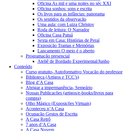
Oficina As mil e uma noites no séc XXI
Oficina sonhos: sons e escrita
Os livos para as infâncias: panorama
Os sentidos da observação
Uma aula: com Luiza Christov
Roda de leitura: O Narrador
Oficina Casa Patuá
Sexta em Casa: Histórias de Peraí
Exposição Tramas e Memórias
Lançamento O meio é o aberto
Programação presencial
Ateliê de Bordado Experimental/Junho
Conteúdo
Curso gratuito- Autoformativo Vocação do professor
Biblioteca (Artigos e TCC’s)
Blog d’A Casa
Abrigar a impermanência- Semeário
Nossas Publicações (artigos/e-books/livros para
compra)
Olho Mágico (Exposições Virtuais)
Aconteceu n’A Casa
Ocupação Gestos de Escrita
A Casa Retrô
7 anos d’A Casa
A Casa Nuvem