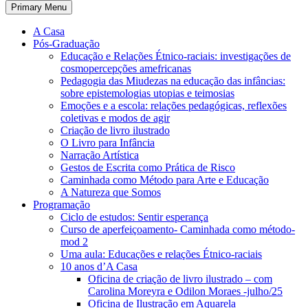
Primary Menu
A Casa
Pós-Graduação
Educação e Relações Étnico-raciais: investigações de
cosmopercepções amefricanas
Pedagogia das Miudezas na educação das infâncias:
sobre epistemologias utopias e teimosias
Emoções e a escola: relações pedagógicas, reflexões
coletivas e modos de agir
Criação de livro ilustrado
O Livro para Infância
Narração Artística
Gestos de Escrita como Prática de Risco
Caminhada como Método para Arte e Educação
A Natureza que Somos
Programação
Ciclo de estudos: Sentir esperança
Curso de aperfeiçoamento- Caminhada como método-
mod 2
Uma aula: Educações e relações Étnico-raciais
10 anos d’A Casa
Oficina de criação de livro ilustrado – com
Carolina Moreyra e Odilon Moraes -julho/25
Oficina de Ilustração em Aquarela