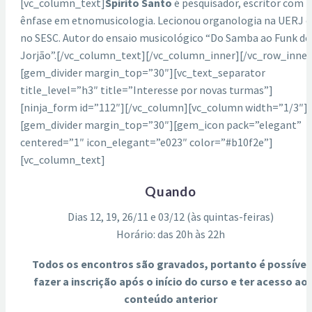
[vc_column_text]
Spirito Santo
é pesquisador, escritor com
ênfase em etnomusicologia. Lecionou organologia na UERJ e
no SESC. Autor do ensaio musicológico “Do Samba ao Funk do
Jorjão”.[/vc_column_text][/vc_column_inner][/vc_row_inner
[gem_divider margin_top=”30″][vc_text_separator
title_level=”h3″ title=”Interesse por novas turmas”]
[ninja_form id=”112″][/vc_column][vc_column width=”1/3″]
[gem_divider margin_top=”30″][gem_icon pack=”elegant”
centered=”1″ icon_elegant=”e023″ color=”#b10f2e”]
[vc_column_text]
Quando
Dias 12, 19, 26/11 e 03/12 (às quintas-feiras)
Horário: das 20h às 22h
Todos os encontros são gravados, portanto é possível
fazer a inscrição após o início do curso e ter acesso ao
conteúdo anterior