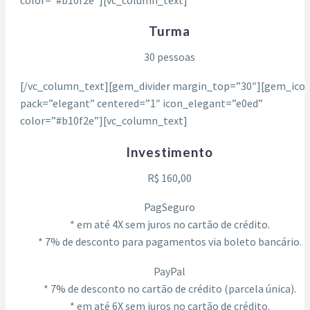
Turma
30 pessoas
[/vc_column_text][gem_divider margin_top=”30″][gem_ico
pack=”elegant” centered=”1″ icon_elegant=”e0ed”
color=”#b10f2e”][vc_column_text]
Investimento
R$ 160,00
PagSeguro
* em até 4X sem juros no
cartão
de crédito.
* 7% de desconto para pagamentos via boleto bancário.
PayPal
* 7% de desconto no
cartão
de crédito (parcela única).
* em até 6X sem juros no
cartão
de crédito.