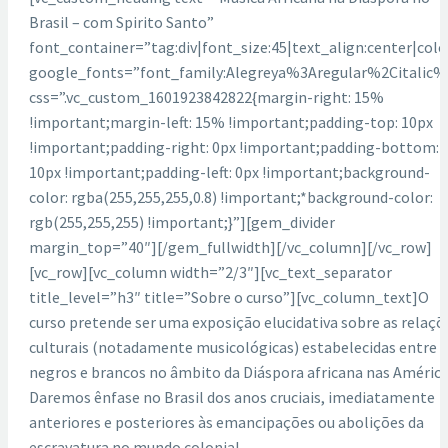
Brasil – com Spirito Santo”
font_container=”tag:div|font_size:45|text_align:center|col
google_fonts=”font_family:Alegreya%3Aregular%2Citalic
css=”.vc_custom_1601923842822{margin-right: 15%
!important;margin-left: 15% !important;padding-top: 10px
!important;padding-right: 0px !important;padding-bottom:
10px !important;padding-left: 0px !important;background-
color: rgba(255,255,255,0.8) !important;*background-color:
rgb(255,255,255) !important;}”][gem_divider
margin_top=”40″][/gem_fullwidth][/vc_column][/vc_row]
[vc_row][vc_column width=”2/3″][vc_text_separator
title_level=”h3″ title=”Sobre o curso”][vc_column_text]O
curso pretende ser uma exposição elucidativa sobre as relaçõ
culturais (notadamente musicológicas) estabelecidas entre
negros e brancos no âmbito da Diáspora africana nas América
Daremos ênfase no Brasil dos anos cruciais, imediatamente
anteriores e posteriores às emancipações ou abolições da
escravatura no mundo colonial.