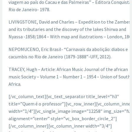
viagem ao país do Cacau e das Palmeiras” – Editora Conquista
Rio de Janeiro- 1978.
LIVINGSTONE, David and Charles – Expedition to the Zambesi
and its tributaries and the discovey of the lakes Shirwa and
Nyassa -1858/1864 – With map and ilustrations – London, 186
NEPOMUCENO, Eric Brasil- “Carnavais da abolição: diabos e
cacumbis no Rio de Janeiro (1879-1888”-UFF, 2012).
TRACEY, Hugh – Article: African Music Journal of the african
music Society – Volume 1 – Number 1 – 1954 – Union of South
Africa.
[/vc_column_text][vc_text_separator title_level=”h3″
title=”Quem é o professor”][vc_row_inner][vc_column_inne
width=”1/4″][vc_single_image image=”12258″ img_size=”ful
alignment=”center” style=”vc_box_border_circle_2″]
[/vc_column_inner][vc_column_inner width=”3/4″]