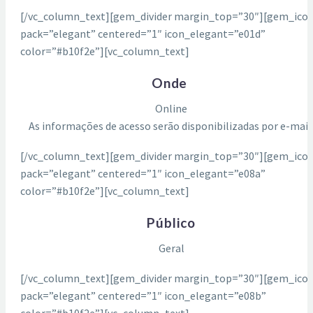
[/vc_column_text][gem_divider margin_top=”30″][gem_ico
pack=”elegant” centered=”1″ icon_elegant=”e01d”
color=”#b10f2e”][vc_column_text]
Onde
Online
As informações de acesso serão disponibilizadas por e-mail
[/vc_column_text][gem_divider margin_top=”30″][gem_ico
pack=”elegant” centered=”1″ icon_elegant=”e08a”
color=”#b10f2e”][vc_column_text]
Público
Geral
[/vc_column_text][gem_divider margin_top=”30″][gem_ico
pack=”elegant” centered=”1″ icon_elegant=”e08b”
color=”#b10f2e”][vc_column_text]