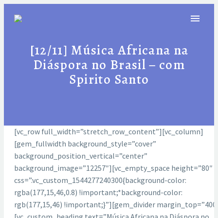
[12/11] Música Africana na
Diáspora no Brasil – com
Spirito Santo
[vc_row full_width=”stretch_row_content”][vc_column]
[gem_fullwidth background_style=”cover”
background_position_vertical=”center”
background_image=”12257″][vc_empty_space height=”80″
css=”.vc_custom_1544277240300{background-color:
rgba(177,15,46,0.8) !important;*background-color:
rgb(177,15,46) !important;}”][gem_divider margin_top=”400
[vc_custom_heading text=”Música Africana na Diáspora no