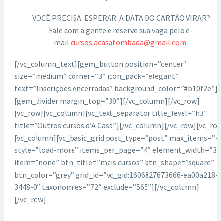
VOCÊ PRECISA ESPERAR A
DATA
DO
CARTÃO
VIRAR
?
Fale com a gente e reserve sua vaga pelo e-
mail
cursos.acasatombada@gmail.com
[/vc_column_text][gem_button position=”center”
size=”medium” corner=”3″ icon_pack=”elegant”
text=”Inscrições encerradas” background_color=”#b10f2e”]
[gem_divider margin_top=”30″][/vc_column][/vc_row]
[vc_row][vc_column][vc_text_separator title_level=”h3″
title=”Outros cursos d’A Casa”][/vc_column][/vc_row][vc_ro
[vc_column][vc_basic_grid post_type=”post” max_items=”-
style=”load-more” items_per_page=”4″ element_width=”3″
item=”none” btn_title=”mais cursos” btn_shape=”square”
btn_color=”grey” grid_id=”vc_gid:1606827673666-ea00a218-
3448-0″ taxonomies=”72″ exclude=”565″][/vc_column]
[/vc_row]