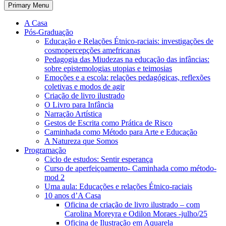
Primary Menu
A Casa
Pós-Graduação
Educação e Relações Étnico-raciais: investigações de
cosmopercepções amefricanas
Pedagogia das Miudezas na educação das infâncias:
sobre epistemologias utopias e teimosias
Emoções e a escola: relações pedagógicas, reflexões
coletivas e modos de agir
Criação de livro ilustrado
O Livro para Infância
Narração Artística
Gestos de Escrita como Prática de Risco
Caminhada como Método para Arte e Educação
A Natureza que Somos
Programação
Ciclo de estudos: Sentir esperança
Curso de aperfeiçoamento- Caminhada como método-
mod 2
Uma aula: Educações e relações Étnico-raciais
10 anos d’A Casa
Oficina de criação de livro ilustrado – com
Carolina Moreyra e Odilon Moraes -julho/25
Oficina de Ilustração em Aquarela