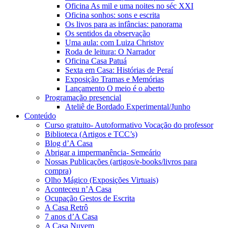
Oficina As mil e uma noites no séc XXI
Oficina sonhos: sons e escrita
Os livos para as infâncias: panorama
Os sentidos da observação
Uma aula: com Luiza Christov
Roda de leitura: O Narrador
Oficina Casa Patuá
Sexta em Casa: Histórias de Peraí
Exposição Tramas e Memórias
Lançamento O meio é o aberto
Programação presencial
Ateliê de Bordado Experimental/Junho
Conteúdo
Curso gratuito- Autoformativo Vocação do professor
Biblioteca (Artigos e TCC’s)
Blog d’A Casa
Abrigar a impermanência- Semeário
Nossas Publicações (artigos/e-books/livros para
compra)
Olho Mágico (Exposições Virtuais)
Aconteceu n’A Casa
Ocupação Gestos de Escrita
A Casa Retrô
7 anos d’A Casa
A Casa Nuvem