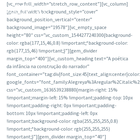
[vc_row full_width=”stretch_row_content”][vc_column]
[gem_fullwidth background_style=”cover”
background_position_vertical=”center”
background_image=”19578″][vc_empty_space
height=”80″ css=”.vc_custom_1544277240300{background-
color: rgba(177,15,46,0.8) !important;*background-color:
rgb(177,15,46) !important;}”][gem_divider
margin_top=”400″][vc_custom_heading text=”A poética
da infância na construção do narrador”
font_container=”tag:div|font_size:45|text_align:center|colo
google_fonts=”font_family:Alegreya%3Aregular%2Citalic%
css=”.vc_custom_1636539238880{margin-right: 15%
!important;margin-left: 15% !important;padding-top: 10px
!important;padding-right: 0px !important;padding-
bottom: 10px !important;padding-left: 0px
!important;background-color: rgba(255,255,255,0.8)
!important;*background-color: rgb(255,255,255)
!important;}”][gem_divider margin_top=”40″]