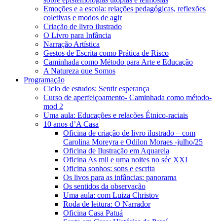
Emoções e a escola: relações pedagógicas, reflexões
coletivas e modos de agir
Criação de livro ilustrado
O Livro para Infância
Narração Artística
Gestos de Escrita como Prática de Risco
Caminhada como Método para Arte e Educação
A Natureza que Somos
Programação
Ciclo de estudos: Sentir esperança
Curso de aperfeiçoamento- Caminhada como método-
mod 2
Uma aula: Educações e relações Étnico-raciais
10 anos d’A Casa
Oficina de criação de livro ilustrado – com
Carolina Moreyra e Odilon Moraes -julho/25
Oficina de Ilustração em Aquarela
Oficina As mil e uma noites no séc XXI
Oficina sonhos: sons e escrita
Os livos para as infâncias: panorama
Os sentidos da observação
Uma aula: com Luiza Christov
Roda de leitura: O Narrador
Oficina Casa Patuá