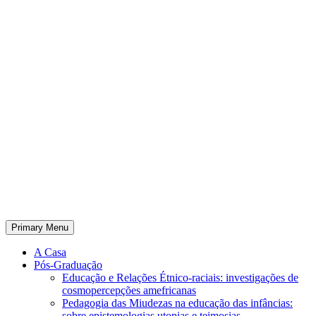
Primary Menu
A Casa
Pós-Graduação
Educação e Relações Étnico-raciais: investigações de
cosmopercepções amefricanas
Pedagogia das Miudezas na educação das infâncias:
sobre epistemologias utopias e teimosias