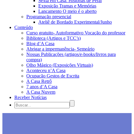
Sexta em Casa: Histórias de Peraí
Exposição Tramas e Memórias
Lançamento O meio é o aberto
Programação presencial
Ateliê de Bordado Experimental/Junho
Conteúdo
Curso gratuito- Autoformativo Vocação do professor
Biblioteca (Artigos e TCC’s)
Blog d’A Casa
Abrigar a impermanência- Semeário
Nossas Publicações (artigos/e-books/livros para
compra)
Olho Mágico (Exposições Virtuais)
Aconteceu n’A Casa
Ocupação Gestos de Escrita
A Casa Retrô
7 anos d’A Casa
A Casa Nuvem
Receber Notícias