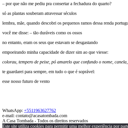
– por que não me pediu pra consertar a fechadura do quarto?
só as plantas souberam atravessar séculos
lembra, mãe, quando descobri os pequenos ramos dessa renda portug
você me disse: – tão duráveis como os ossos
no entanto, eram os seus que estavam se desgastando
empoeirando minha capacidade de dizer sim ao que viesse:
colorau, tempero de peixe, pó amarelo que confundo o nome, canela,
te guardarei para sempre, em tudo o que é soprável:
esse nosso futuro de vento
WhatsApp:
+5511963627762
e-mail: contato@acasatombada.com
A Casa Tombada - Todos os direitos reservados
Este site utiliza cookies para permitir uma melhor experiência por parte