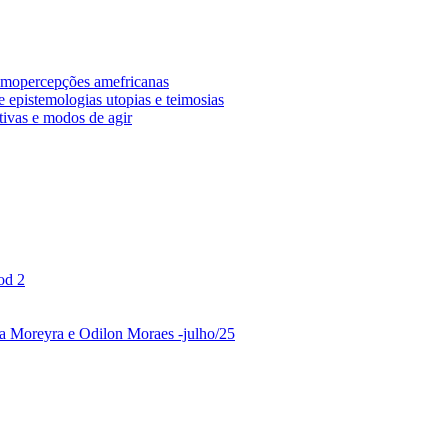
osmopercepções amefricanas
 epistemologias utopias e teimosias
tivas e modos de agir
od 2
ina Moreyra e Odilon Moraes -julho/25