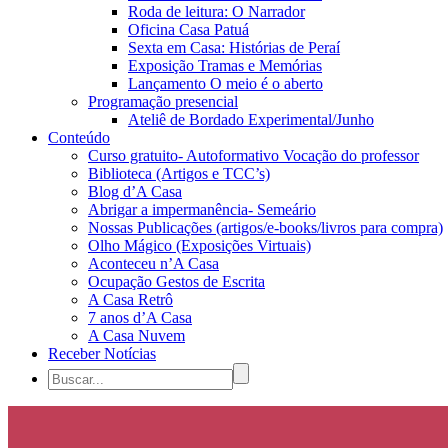
Roda de leitura: O Narrador
Oficina Casa Patuá
Sexta em Casa: Histórias de Peraí
Exposição Tramas e Memórias
Lançamento O meio é o aberto
Programação presencial
Ateliê de Bordado Experimental/Junho
Conteúdo
Curso gratuito- Autoformativo Vocação do professor
Biblioteca (Artigos e TCC’s)
Blog d’A Casa
Abrigar a impermanência- Semeário
Nossas Publicações (artigos/e-books/livros para compra)
Olho Mágico (Exposições Virtuais)
Aconteceu n’A Casa
Ocupação Gestos de Escrita
A Casa Retrô
7 anos d’A Casa
A Casa Nuvem
Receber Notícias