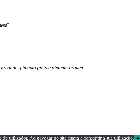
uesa?
 orégano, pimenta preta e pimenta branca
 do utilizador. Ao navegar no site estará a consentir a sua utilização.
A