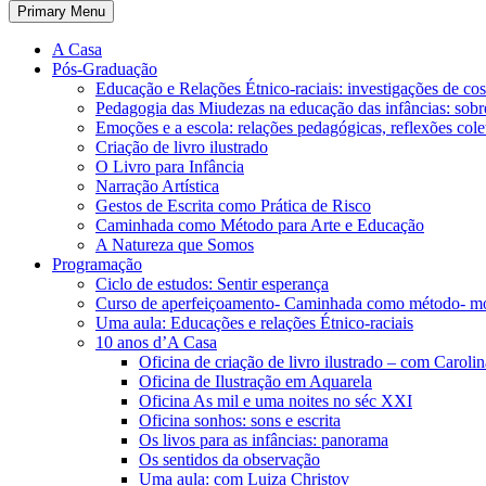
Primary Menu
A Casa
Pós-Graduação
Educação e Relações Étnico-raciais: investigações de c
Pedagogia das Miudezas na educação das infâncias: sobre
Emoções e a escola: relações pedagógicas, reflexões cole
Criação de livro ilustrado
O Livro para Infância
Narração Artística
Gestos de Escrita como Prática de Risco
Caminhada como Método para Arte e Educação
A Natureza que Somos
Programação
Ciclo de estudos: Sentir esperança
Curso de aperfeiçoamento- Caminhada como método- m
Uma aula: Educações e relações Étnico-raciais
10 anos d’A Casa
Oficina de criação de livro ilustrado – com Carol
Oficina de Ilustração em Aquarela
Oficina As mil e uma noites no séc XXI
Oficina sonhos: sons e escrita
Os livos para as infâncias: panorama
Os sentidos da observação
Uma aula: com Luiza Christov