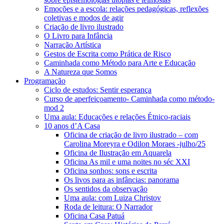
Emoções e a escola: relações pedagógicas, reflexões
coletivas e modos de agir
Criação de livro ilustrado
O Livro para Infância
Narração Artística
Gestos de Escrita como Prática de Risco
Caminhada como Método para Arte e Educação
A Natureza que Somos
Programação
Ciclo de estudos: Sentir esperança
Curso de aperfeiçoamento- Caminhada como método-
mod 2
Uma aula: Educações e relações Étnico-raciais
10 anos d’A Casa
Oficina de criação de livro ilustrado – com
Carolina Moreyra e Odilon Moraes -julho/25
Oficina de Ilustração em Aquarela
Oficina As mil e uma noites no séc XXI
Oficina sonhos: sons e escrita
Os livos para as infâncias: panorama
Os sentidos da observação
Uma aula: com Luiza Christov
Roda de leitura: O Narrador
Oficina Casa Patuá