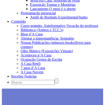
Sexta em Casa: Histórias de Peraí
Exposição Tramas e Memórias
Lançamento O meio é o aberto
Programação presencial
Ateliê de Bordado Experimental/Junho
Conteúdo
Curso gratuito- Autoformativo Vocação do professor
Biblioteca (Artigos e TCC’s)
Blog d’A Casa
Abrigar a impermanência- Semeário
Nossas Publicações (artigos/e-books/livros para
compra)
Olho Mágico (Exposições Virtuais)
Aconteceu n’A Casa
Ocupação Gestos de Escrita
A Casa Retrô
7 anos d’A Casa
A Casa Nuvem
Receber Notícias