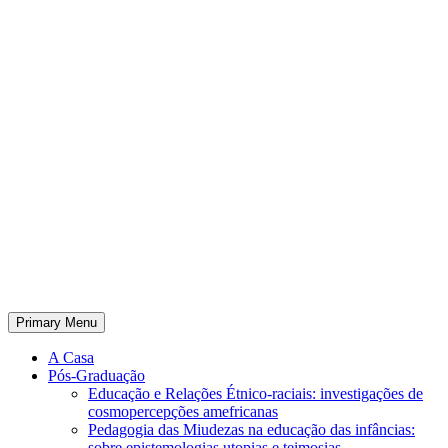
Primary Menu
A Casa
Pós-Graduação
Educação e Relações Étnico-raciais: investigações de
cosmopercepções amefricanas
Pedagogia das Miudezas na educação das infâncias:
sobre epistemologias utopias e teimosias