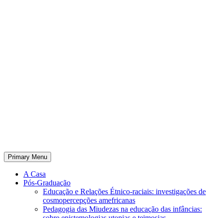
Primary Menu
A Casa
Pós-Graduação
Educação e Relações Étnico-raciais: investigações de
cosmopercepções amefricanas
Pedagogia das Miudezas na educação das infâncias:
sobre epistemologias utopias e teimosias