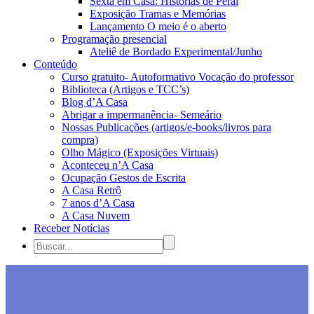
Sexta em Casa: Histórias de Peraí
Exposição Tramas e Memórias
Lançamento O meio é o aberto
Programação presencial
Ateliê de Bordado Experimental/Junho
Conteúdo
Curso gratuito- Autoformativo Vocação do professor
Biblioteca (Artigos e TCC’s)
Blog d’A Casa
Abrigar a impermanência- Semeário
Nossas Publicações (artigos/e-books/livros para
compra)
Olho Mágico (Exposições Virtuais)
Aconteceu n’A Casa
Ocupação Gestos de Escrita
A Casa Retrô
7 anos d’A Casa
A Casa Nuvem
Receber Notícias