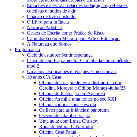
Emoções e a escola: relações pedagógicas, reflexões
coletivas e modos de agir
Criação de livro ilustrado
O Livro para Infância
Narração Artística
Gestos de Escrita como Prática de Risco
Caminhada como Método para Arte e Educação
A Natureza que Somos
Programação
Ciclo de estudos: Sentir esperança
Curso de aperfeiçoamento- Caminhada como método-
mod 2
Uma aula: Educações e relações Étnico-raciais
10 anos d’A Casa
Oficina de criação de livro ilustrado – com
Carolina Moreyra e Odilon Moraes -julho/25
Oficina de Ilustração em Aquarela
Oficina As mil e uma noites no séc XXI
Oficina sonhos: sons e escrita
Os livos para as infâncias: panorama
Os sentidos da observação
Uma aula: com Luiza Christov
Roda de leitura: O Narrador
Oficina Casa Patuá