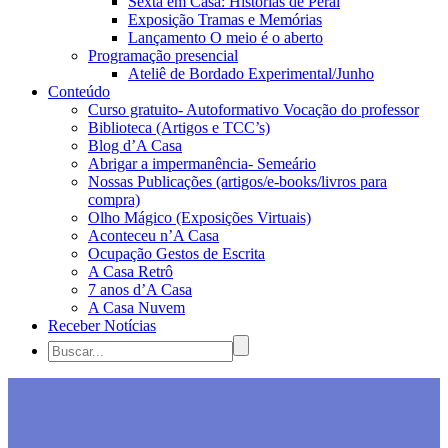
Sexta em Casa: Histórias de Peraí
Exposição Tramas e Memórias
Lançamento O meio é o aberto
Programação presencial
Ateliê de Bordado Experimental/Junho
Conteúdo
Curso gratuito- Autoformativo Vocação do professor
Biblioteca (Artigos e TCC’s)
Blog d’A Casa
Abrigar a impermanência- Semeário
Nossas Publicações (artigos/e-books/livros para
compra)
Olho Mágico (Exposições Virtuais)
Aconteceu n’A Casa
Ocupação Gestos de Escrita
A Casa Retrô
7 anos d’A Casa
A Casa Nuvem
Receber Notícias