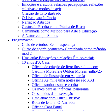
Emoções e a escola: relações pedagógicas, reflexões
coletivas e modos de agir
Criação de livro ilustrado
O Livro para Infância
Narração Artística
Gestos de Escrita como Prática de Risco
Caminhada como Método para Arte e Educação
A Natureza que Somos
Programação
Ciclo de estudos: Sentir esperança
Curso de aperfeiçoamento- Caminhada como método-
mod 2
Uma aula: Educações e relações Étnico-raciais
10 anos d’A Casa
Oficina de criação de livro ilustrado – com
Carolina Moreyra e Odilon Moraes -julho/25
Oficina de Ilustração em Aquarela
Oficina As mil e uma noites no séc XXI
Oficina sonhos: sons e escrita
Os livos para as infâncias: panorama
Os sentidos da observação
Uma aula: com Luiza Christov
Roda de leitura: O Narrador
Oficina Casa Patuá