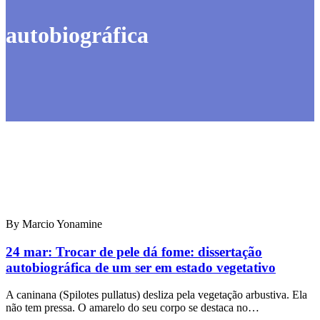
autobiográfica
By Marcio Yonamine
24 mar:
Trocar de pele dá fome: dissertação
autobiográfica de um ser em estado vegetativo
A caninana (Spilotes pullatus) desliza pela vegetação arbustiva. Ela
não tem pressa. O amarelo do seu corpo se destaca no…