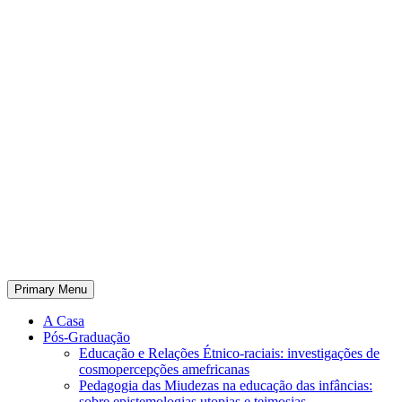
Primary Menu
A Casa
Pós-Graduação
Educação e Relações Étnico-raciais: investigações de
cosmopercepções amefricanas
Pedagogia das Miudezas na educação das infâncias:
sobre epistemologias utopias e teimosias