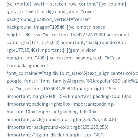
[vc_row full_width=”stretch_row_content”][vc_column]
[gem_fullwidth background_style=”cover”
background_position_vertical=”center”
background_image=”19546″][vc_empty_space
height=”80″ css=”.vc_custom_1544277240300{background-
color: rgba(177,15,46,0.8) !important;*background-color:
rgb(177,15,46) !important;}”][gem_divider
margin_top=”400″][vc_custom_heading text=”A Casa
Tombada agradece!”
font_container=”tag:div|font_size:45|text_align:center|colo
google_fonts=”font_family:Alegreya%3Aregular%2Citalic%
css=”.vc_custom_1636034289843{margin-right: 15%
!important;margin-left: 15% !important;padding-top: 10px
!important;padding-right: 0px !important;padding-
bottom: 10px !important;padding-left: 0px
!important;background-color: rgba(255,255,255,0.8)
!important;*background-color: rgb(255,255,255)
!important;}”][gem_divider margin_top=”40″]