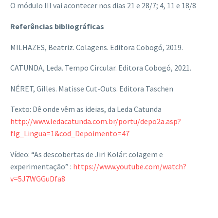
O módulo III vai acontecer nos dias 21 e 28/7; 4, 11 e 18/8
Referências bibliográficas
MILHAZES, Beatriz. Colagens. Editora Cobogó, 2019.
CATUNDA, Leda. Tempo Circular. Editora Cobogó, 2021.
NÉRET, Gilles. Matisse Cut-Outs. Editora Taschen
Texto: Dê onde vêm as ideias, da Leda Catunda
http://www.ledacatunda.com.br/portu/depo2a.asp?
flg_Lingua=1&cod_Depoimento=47
Vídeo: “As descobertas de Jiri Kolár: colagem e
experimentação” :
https://www.youtube.com/watch?
v=5J7WGGuDfa8