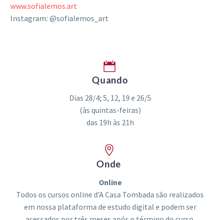
www.sofialemos.art
Instagram
:
@sofialemos_art


Quando
Dias 28/4; 5, 12, 19 e 26/5
(às quintas-feiras)
das 19h às 21h


Onde
Online
Todos os cursos online d’A Casa Tombada são realizados
em nossa plataforma de estudo digital e podem ser
acessados por três meses após o término do curso.