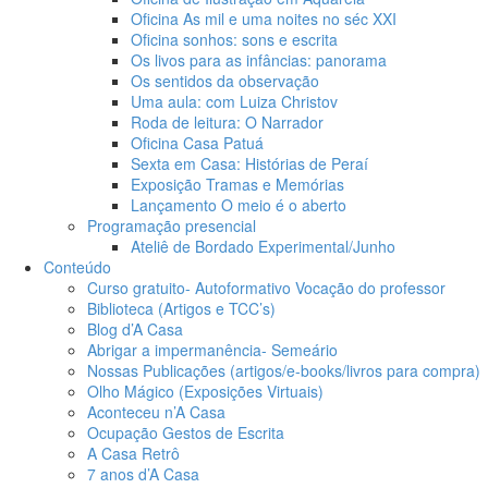
Oficina As mil e uma noites no séc XXI
Oficina sonhos: sons e escrita
Os livos para as infâncias: panorama
Os sentidos da observação
Uma aula: com Luiza Christov
Roda de leitura: O Narrador
Oficina Casa Patuá
Sexta em Casa: Histórias de Peraí
Exposição Tramas e Memórias
Lançamento O meio é o aberto
Programação presencial
Ateliê de Bordado Experimental/Junho
Conteúdo
Curso gratuito- Autoformativo Vocação do professor
Biblioteca (Artigos e TCC’s)
Blog d’A Casa
Abrigar a impermanência- Semeário
Nossas Publicações (artigos/e-books/livros para compra)
Olho Mágico (Exposições Virtuais)
Aconteceu n’A Casa
Ocupação Gestos de Escrita
A Casa Retrô
7 anos d’A Casa