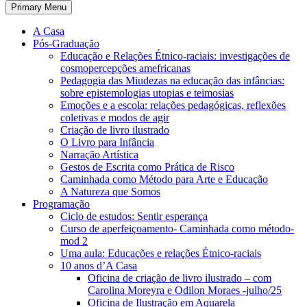
Primary Menu
A Casa
Pós-Graduação
Educação e Relações Étnico-raciais: investigações de
cosmopercepções amefricanas
Pedagogia das Miudezas na educação das infâncias:
sobre epistemologias utopias e teimosias
Emoções e a escola: relações pedagógicas, reflexões
coletivas e modos de agir
Criação de livro ilustrado
O Livro para Infância
Narração Artística
Gestos de Escrita como Prática de Risco
Caminhada como Método para Arte e Educação
A Natureza que Somos
Programação
Ciclo de estudos: Sentir esperança
Curso de aperfeiçoamento- Caminhada como método-
mod 2
Uma aula: Educações e relações Étnico-raciais
10 anos d’A Casa
Oficina de criação de livro ilustrado – com
Carolina Moreyra e Odilon Moraes -julho/25
Oficina de Ilustração em Aquarela