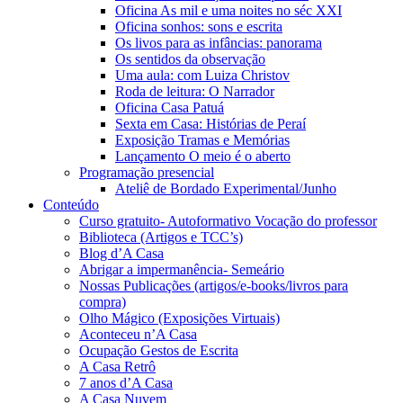
Oficina As mil e uma noites no séc XXI
Oficina sonhos: sons e escrita
Os livos para as infâncias: panorama
Os sentidos da observação
Uma aula: com Luiza Christov
Roda de leitura: O Narrador
Oficina Casa Patuá
Sexta em Casa: Histórias de Peraí
Exposição Tramas e Memórias
Lançamento O meio é o aberto
Programação presencial
Ateliê de Bordado Experimental/Junho
Conteúdo
Curso gratuito- Autoformativo Vocação do professor
Biblioteca (Artigos e TCC’s)
Blog d’A Casa
Abrigar a impermanência- Semeário
Nossas Publicações (artigos/e-books/livros para
compra)
Olho Mágico (Exposições Virtuais)
Aconteceu n’A Casa
Ocupação Gestos de Escrita
A Casa Retrô
7 anos d’A Casa
A Casa Nuvem