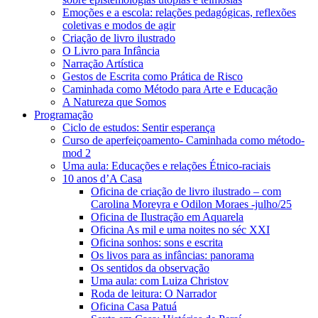
Emoções e a escola: relações pedagógicas, reflexões
coletivas e modos de agir
Criação de livro ilustrado
O Livro para Infância
Narração Artística
Gestos de Escrita como Prática de Risco
Caminhada como Método para Arte e Educação
A Natureza que Somos
Programação
Ciclo de estudos: Sentir esperança
Curso de aperfeiçoamento- Caminhada como método-
mod 2
Uma aula: Educações e relações Étnico-raciais
10 anos d’A Casa
Oficina de criação de livro ilustrado – com
Carolina Moreyra e Odilon Moraes -julho/25
Oficina de Ilustração em Aquarela
Oficina As mil e uma noites no séc XXI
Oficina sonhos: sons e escrita
Os livos para as infâncias: panorama
Os sentidos da observação
Uma aula: com Luiza Christov
Roda de leitura: O Narrador
Oficina Casa Patuá