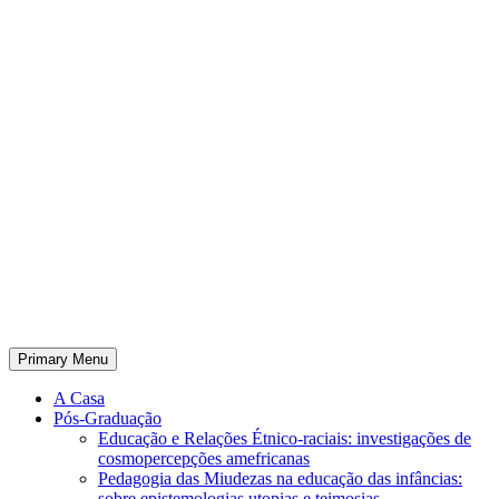
Primary Menu
A Casa
Pós-Graduação
Educação e Relações Étnico-raciais: investigações de
cosmopercepções amefricanas
Pedagogia das Miudezas na educação das infâncias:
sobre epistemologias utopias e teimosias