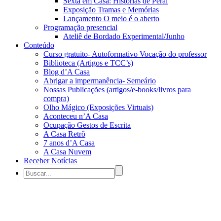
Sexta em Casa: Histórias de Peraí
Exposição Tramas e Memórias
Lançamento O meio é o aberto
Programação presencial
Ateliê de Bordado Experimental/Junho
Conteúdo
Curso gratuito- Autoformativo Vocação do professor
Biblioteca (Artigos e TCC’s)
Blog d’A Casa
Abrigar a impermanência- Semeário
Nossas Publicações (artigos/e-books/livros para
compra)
Olho Mágico (Exposições Virtuais)
Aconteceu n’A Casa
Ocupação Gestos de Escrita
A Casa Retrô
7 anos d’A Casa
A Casa Nuvem
Receber Notícias