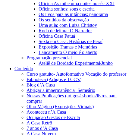
Oficina As mil e uma noites no séc XXI
Oficina sonhos: sons e escrita
Os livos para as infâncias: panorama
Os sentidos da observação
Uma aula: com Luiza Christov
Roda de leitura: O Narrador
Oficina Casa Patuá
Sexta em Casa: Histórias de Peraí
Exposição Tramas e Memórias
Lançamento O meio é o aberto
Programação presencial
Ateliê de Bordado Experimental/Junho
Conteúdo
Curso gratuito- Autoformativo Vocação do professor
Biblioteca (Artigos e TCC’s)
Blog d’A Casa
Abrigar a impermanência- Semeário
Nossas Publicações (artigos/e-books/livros para
compra)
Olho Mágico (Exposições Virtuais)
Aconteceu n’A Casa
Ocupação Gestos de Escrita
A Casa Retrô
7 anos d’A Casa
A Casa Nuvem