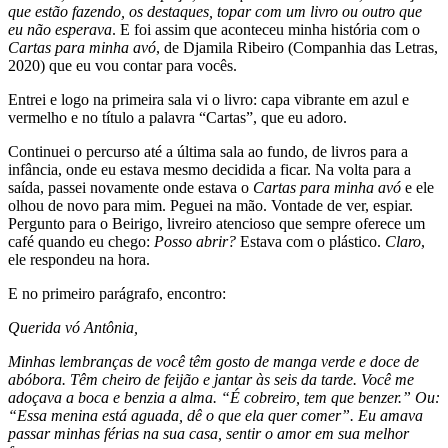
que estão fazendo, os destaques, topar com um livro ou outro que
eu não esperava
. E foi assim que aconteceu minha história com o
Cartas para minha avó
, de Djamila Ribeiro (Companhia das Letras,
2020) que eu vou contar para vocês.
Entrei e logo na primeira sala vi o livro: capa vibrante em azul e
vermelho e no título a palavra “Cartas”, que eu adoro.
Continuei o percurso até a última sala ao fundo, de livros para a
infância, onde eu estava mesmo decidida a ficar. Na volta para a
saída, passei novamente onde estava o
Cartas para minha avó
e ele
olhou de novo para mim. Peguei na mão. Vontade de ver, espiar.
Pergunto para o Beirigo, livreiro atencioso que sempre oferece um
café quando eu chego:
Posso abrir?
Estava com o plástico.
Claro
,
ele respondeu na hora.
E no primeiro parágrafo, encontro:
Querida vó Antônia,
Minhas lembranças de você têm gosto de manga verde e doce de
abóbora. Têm cheiro de feijão e jantar às seis da tarde. Você me
adoçava a boca e benzia a alma. “É cobreiro, tem que benzer.” Ou:
“Essa menina está aguada, dê o que ela quer comer”. Eu amava
passar minhas férias na sua casa, sentir o amor em sua melhor