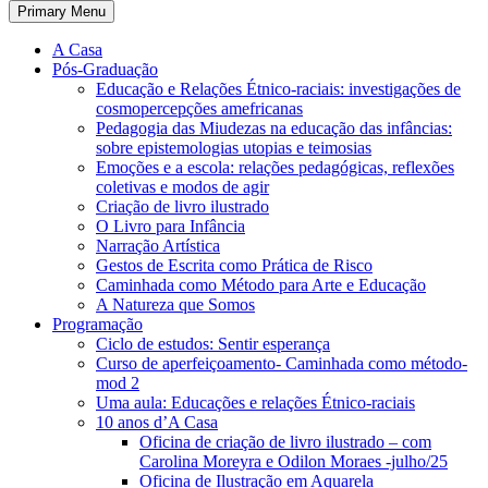
Primary Menu
A Casa
Pós-Graduação
Educação e Relações Étnico-raciais: investigações de
cosmopercepções amefricanas
Pedagogia das Miudezas na educação das infâncias:
sobre epistemologias utopias e teimosias
Emoções e a escola: relações pedagógicas, reflexões
coletivas e modos de agir
Criação de livro ilustrado
O Livro para Infância
Narração Artística
Gestos de Escrita como Prática de Risco
Caminhada como Método para Arte e Educação
A Natureza que Somos
Programação
Ciclo de estudos: Sentir esperança
Curso de aperfeiçoamento- Caminhada como método-
mod 2
Uma aula: Educações e relações Étnico-raciais
10 anos d’A Casa
Oficina de criação de livro ilustrado – com
Carolina Moreyra e Odilon Moraes -julho/25
Oficina de Ilustração em Aquarela