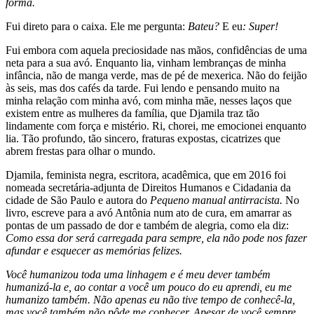
forma.
Fui direto para o caixa. Ele me pergunta:
Bateu?
E eu
: Super!
Fui embora com aquela preciosidade nas mãos, confidências de uma
neta para a sua avó. Enquanto lia, vinham lembranças de minha
infância, não de manga verde, mas de pé de mexerica. Não do feijão
às seis, mas dos cafés da tarde. Fui lendo e pensando muito na
minha relação com minha avó, com minha mãe, nesses laços que
existem entre as mulheres da família, que Djamila traz tão
lindamente com força e mistério. Ri, chorei, me emocionei enquanto
lia. Tão profundo, tão sincero, fraturas expostas, cicatrizes que
abrem frestas para olhar o mundo.
Djamila, feminista negra, escritora, acadêmica, que em 2016 foi
nomeada secretária-adjunta de Direitos Humanos e Cidadania da
cidade de São Paulo e autora do
Pequeno manual antirracista.
No
livro, escreve para a avó Antônia num ato de cura, em amarrar as
pontas de um passado de dor e também de alegria, como ela diz:
Como essa dor será carregada para sempre, ela não pode nos fazer
afundar e esquecer as memórias felizes.
Você humanizou toda uma linhagem e é meu dever também
humanizá-la e, ao contar a você um pouco do eu aprendi, eu me
humanizo também. Não apenas eu não tive tempo de conhecê-la,
mas você também não pôde me conhecer. Apesar de você sempre