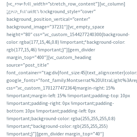
[vc_row full_width=”stretch_row_content”][vc_column]
[gem_fullwidth background_style=”cover”
background_position_vertical=”center”
background_image=”37231″][vc_empty_space
height=”80″ css=”.vc_custom_1544277240300{background-
color: rgba(177,15,46,0.8) !important;*background-color:
rgb(177,15,46) !important;}”][gem_divider
margin_top=”400″][vc_custom_heading
source=”post_title”
font_container=”tag:div|font_size:45|text_align:center|colo
google_fonts=”font_family:Montserrat%20UltraLight%3Are
css=”.vc_custom_1701277472364{margin-right: 15%
!important;margin-left: 15% !important;padding-top: 10px
!important;padding-right: 0px !important;padding-
bottom: 10px !important;padding-left: 0px
!important;background-color: rgba(255,255,255,0.8)
!important;*background-color: rgb(255,255,255)
!important;}”][gem_divider margin_top=”40″]