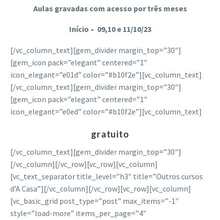
Aulas gravadas com acesso por três meses
Início – 09,10 e 11/10/23
[/vc_column_text][gem_divider margin_top=”30″]
[gem_icon pack=”elegant” centered=”1″
icon_elegant=”e01d” color=”#b10f2e”][vc_column_text]
[/vc_column_text][gem_divider margin_top=”30″]
[gem_icon pack=”elegant” centered=”1″
icon_elegant=”e0ed” color=”#b10f2e”][vc_column_text]
gratuito
[/vc_column_text][gem_divider margin_top=”30″]
[/vc_column][/vc_row][vc_row][vc_column]
[vc_text_separator title_level=”h3″ title=”Outros cursos
d’A Casa”][/vc_column][/vc_row][vc_row][vc_column]
[vc_basic_grid post_type=”post” max_items=”-1″
style=”load-more” items_per_page=”4″