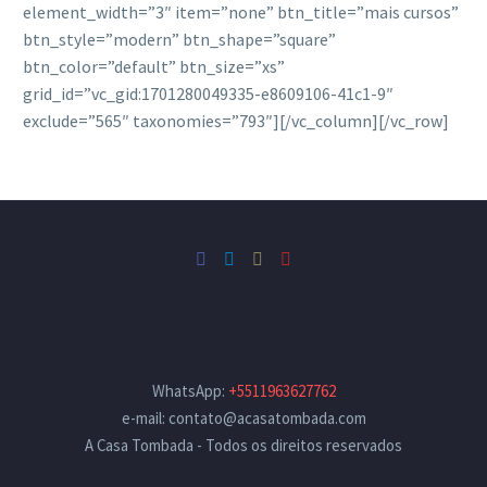
element_width=”3″ item=”none” btn_title=”mais cursos”
btn_style=”modern” btn_shape=”square”
btn_color=”default” btn_size=”xs”
grid_id=”vc_gid:1701280049335-e8609106-41c1-9″
exclude=”565″ taxonomies=”793″][/vc_column][/vc_row]
WhatsApp:
+5511963627762
e-mail: contato@acasatombada.com
A Casa Tombada - Todos os direitos reservados